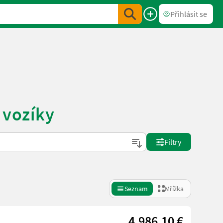
Přihlásit se
 vozíky
Filtry
Seznam
Mřížka
4.986,10 €