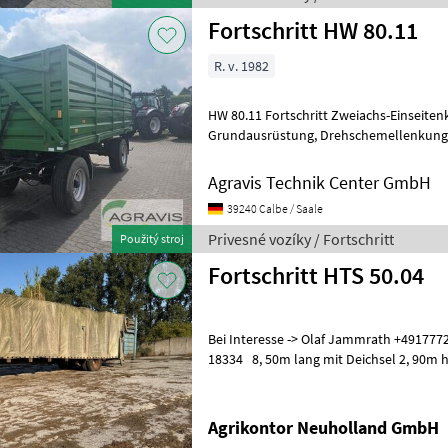
Fortschritt HW 80.11
R. v. 1982
HW 80.11 Fortschritt Zweiachs-Einseitenkipper HW 80.11 in
Grundausrüstung, Drehschemellenkung Blattfederung, 25 km/h
Agravis Technik Center GmbH
39240 Calbe / Saale
Privesné vozíky / Fortschritt
Použitý stroj
Fortschritt HTS 50.04
Bei Interesse -> Olaf Jammrath +491777
18334 8, 50m lang mit Deichsel 2, 90m hoch 2
vozíky Ostatné privesné vozíky
Agrikontor Neuholland GmbH