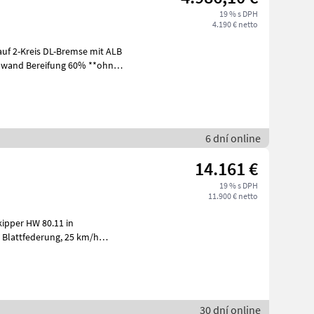
19 % s DPH
4.190 € netto
0% **ohne
6 dní online
14.161 €
19 % s DPH
11.900 € netto
Ausführung Stahlbordwände, Häckselaufbau, hy
30 dní online