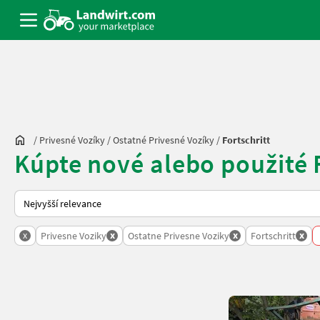
/
Privesné Vozíky
/
Ostatné Privesné Vozíky
/
Fortschritt
Kúpte nové alebo použité F
Takto se řadí nabídky na Landwirt.com
x
x
x
x
Privesne Voziky
Ostatne Privesne Voziky
Fortschritt