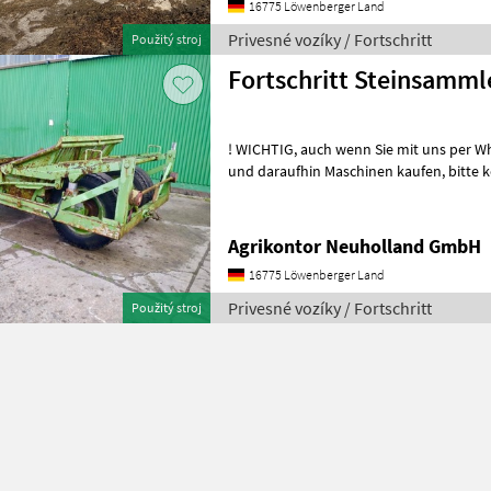
16775 Löwenberger Land
Privesné vozíky / Fortschritt
Použitý stroj
Fortschritt Steinsamml
! WICHTIG, auch wenn Sie mit uns per WhatsApp oder ähnlich chatten
und daraufhin Maschinen kaufen, bitte kontrollieren Sie die
Auftragsbestätigung, Proforma und auc
Agrikontor Neuholland GmbH
16775 Löwenberger Land
Privesné vozíky / Fortschritt
Použitý stroj