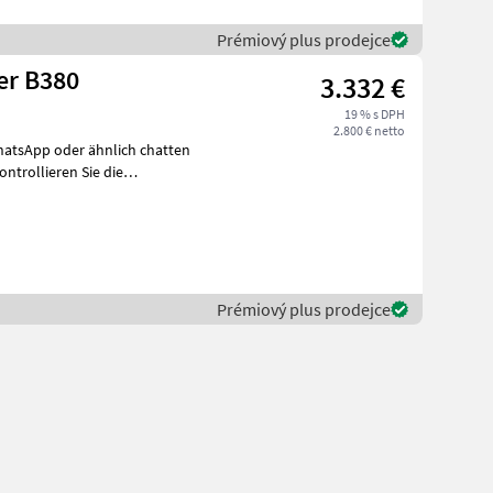
Prémiový plus prodejce
er B380
3.332 €
19 % s DPH
2.800 € netto
h
Prémiový plus prodejce