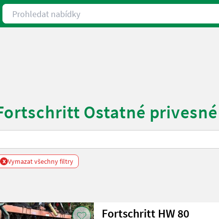
Prohledat nabídky
ortschritt Ostatné privesné
x
Vymazat všechny filtry
Fortschritt HW 80