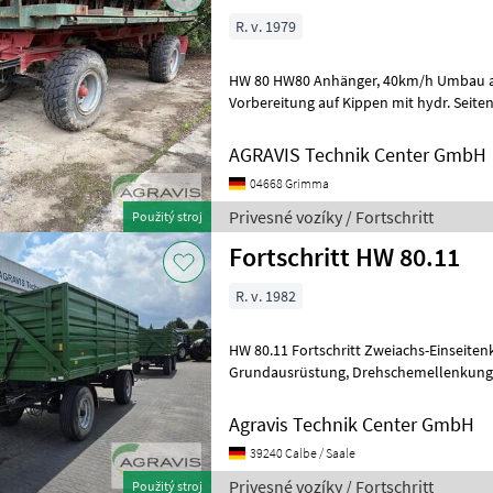
R. v. 1979
HW 80 HW80 Anhänger, 40km/h Umbau auf 2-Kreis DL-Bremse mit ALB
Vorbereitung auf Kippen mit hydr. Seitenwand Bereifung 6
abgebildete Kreiselegge ** *S
AGRAVIS Technik Center GmbH
04668 Grimma
Privesné vozíky / Fortschritt
Použitý stroj
Fortschritt HW 80.11
R. v. 1982
HW 80.11 Fortschritt Zweiachs-Einseitenkipper HW 80.11 in
Grundausrüstung, Drehschemellenkung Blattfederung, 25 km/h
Agravis Technik Center GmbH
39240 Calbe / Saale
Privesné vozíky / Fortschritt
Použitý stroj