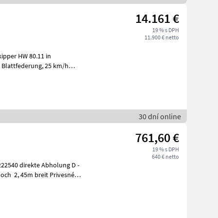
14.161 €
19 % s DPH
11.900 € netto
Ausführung Stahlbordwände, Häckselaufbau, hy
30 dní online
761,60 €
19 % s DPH
640 € netto
222540 direkte Abholung D -
, 45m breit Privesné