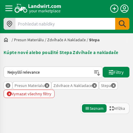
Prohledat nabídky
/
Presun Materiálu
/
Zdvíhače A Nakladače
/
Stepa
Kúpte nové alebo použité Stepa Zdvíhače a nakladače
Takto se řadí nabídky na Landwirt.com
Filtry
x
x
x
x
Presun Materialu
Zdvihace A Nakladace
Stepa
x
Vymazat všechny filtry
Seznam
Mřížka