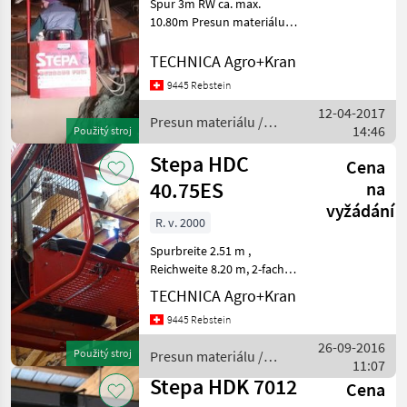
Spur 3m RW ca. max.
10.80m Presun materiálu
Zdvíhače a nakladače
TECHNICA Agro+Kran
9445 Rebstein
12-04-2017
Presun materiálu /
14:46
Použitý stroj
Stepa
Stepa HDC
Cena
40.75ES
na
vyžádání
R. v. 2000
Spurbreite 2.51 m ,
Reichweite 8.20 m, 2-fach
Teleskop inkl.
TECHNICA Agro+Kran
Greiferverbreiterung,
9445 Rebstein
Endlos, Schoppeinrichtung,
Eurosteuerung Presun
26-09-2016
Použitý stroj
Presun materiálu /
materiálu Zdvíhače a
11:07
Stepa
nakladače
Stepa HDK 7012
Cena