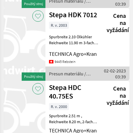
Presun materiálu /
03:39
Použitý stroj
Stepa
Stepa HDK 7012
Cena
na
R. v. 2003
vyžádání
Spurbreite 2.10 Ölkühler
Reichweite 11.90 m 3-fach
Teleskop inkl.
TECHNICA Agro+Kran
Greiferverbreiterung
Presun materiálu Zdvíhače
9445 Rebstein
a nakladače
02-02-2023
Presun materiálu /
03:39
Použitý stroj
Stepa
Stepa HDC
Cena
40.75ES
na
vyžádání
R. v. 2000
Spurbreite 2.51 m ,
Reichweite 8.20 m, 2-fach
Teleskop inkl.
TECHNICA Agro+Kran