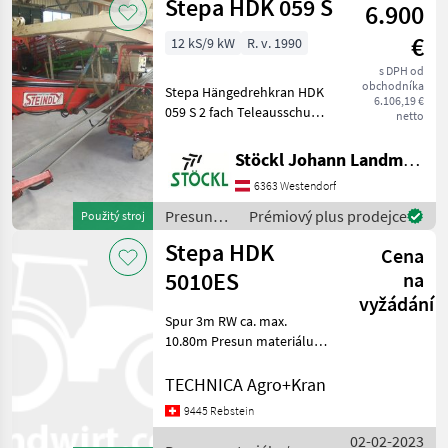
Stepa HDK 059 S
6.900
€
12 kS/9 kW
R. v. 1990
s DPH od
obchodníka
Stepa Hängedrehkran HDK
6.106,19 €
059 S 2 fach Teleausschub,
netto
ca 10m Reichweite, mit 3m
Spurbreite, Greifer 1, 20m,
Stöckl Johann Landmaschinen GesmbH & Co KG
mit Stromzuführung ca
6363 Westendorf
25m, wie steht, sofort
verfügbar, A
Presun
Prémiový plus prodejce
Použitý stroj
materiálu
Stepa HDK
Cena
/ Stepa
5010ES
na
vyžádání
Spur 3m RW ca. max.
10.80m Presun materiálu
Zdvíhače a nakladače
TECHNICA Agro+Kran
9445 Rebstein
02-02-2023