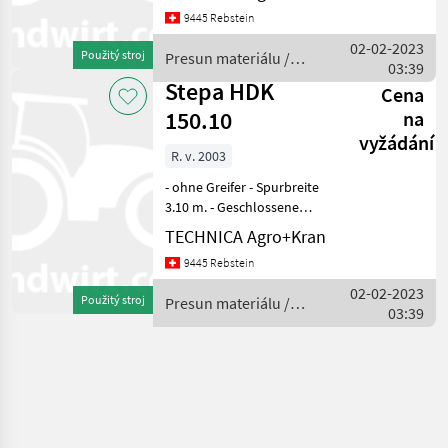
Greiferverbreiterung,
9445 Rebstein
Endlos, Schoppeinrichtung,
Eurosteuerung Presun
02-02-2023
Použitý stroj
Presun materiálu /
materiálu Zdvíhače a
03:39
Stepa
nakladače
Stepa HDK
Cena
150.10
na
vyžádání
R. v. 2003
- ohne Greifer - Spurbreite
3.10 m. - Geschlossene
Kabine -
TECHNICA Agro+Kran
Elektrohydraulische
9445 Rebstein
Vorsteuerung - PVG 32 -
Funkfernsteuerung - 2x 22
02-02-2023
Použitý stroj
Presun materiálu /
Kw Reichweite
03:39
Stepa