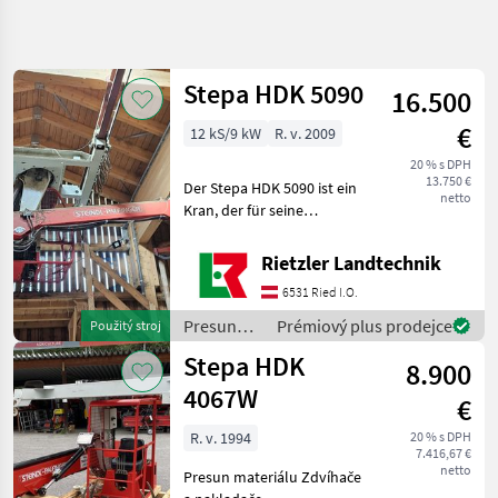
Zpřesnit
hledání
Stepa HDK 5090
16.500
Kategorie
Země
Filtry
4
€
12 kS/9 kW
R. v. 2009
Zobrazit
20 % s DPH
AKTUÁLNÍ
Obnovit
18
13.750 €
Der Stepa HDK 5090 ist ein
CESTA
netto
výsledků
Kran, der für seine
poľnohospodárska
Zuverlässigkeit und
technika
Leistungsfähigkeit bekannt
Rietzler Landtechnik
Presun
ist. Dieses spezielle Modell
Materialu
6531 Ried I.O.
aus dem Baujahr 2009
Zdvihace A
bietet eine solide Ko
Presun
Prémiový plus prodejce
Použitý stroj
Nakladace
materiálu
Stepa HDK
Stepa
8.900
/ Stepa
4067W
€
VYBRAT
KATEGORII
R. v. 1994
20 % s DPH
7.416,67 €
Stepa
netto
Presun materiálu Zdvíhače