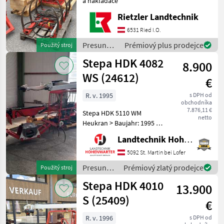
a nakladače
Maraton
Rietzler Landtechnik
6531 Ried I.O.
Grasmugg
Presun
Prémiový plus prodejce
Použitý stroj
Krüger
materiálu
Stepa HDK 4082
8.900
/ Stepa
WS (24612)
Lasco
€
R. v. 1995
s DPH od
Stöckl
obchodníka
7.876,11 €
Stepa HDK 5110 WM
netto
Heukran > Baujahr: 1995 >
MODEL
Spurweite: 2 m > Teleskop:
Landtechnik Hohenwarter GmbH
2-fach Teleskop >
Reichweite: 8, 2 m >
5092 St. Martin bei Lofer
Windengreifzug > Greifer:
HDC
Presun
Prémiový zlatý prodejce
Použitý stroj
Heugreifer 100 cm > 4 Stück
31.74S
materiálu
Stepa HDK 4010
S
13.900
/ Stepa
HDC
40.75ES
S (25409)
€
HDK
R. v. 1996
s DPH od
5010ES