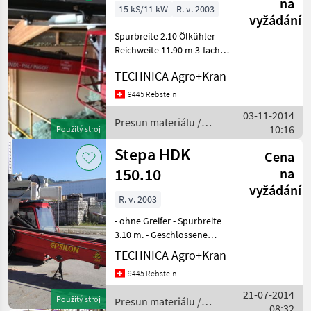
na
15 kS/11 kW
R. v. 2003
vyžádání
Spurbreite 2.10 Ölkühler
Reichweite 11.90 m 3-fach
Teleskop inkl.
TECHNICA Agro+Kran
Greiferverbreiterung
Presun materiálu Zdvíhače
9445 Rebstein
a nakladače
03-11-2014
Presun materiálu /
10:16
Použitý stroj
Stepa
Stepa HDK
Cena
150.10
na
vyžádání
R. v. 2003
- ohne Greifer - Spurbreite
3.10 m. - Geschlossene
Kabine -
TECHNICA Agro+Kran
Elektrohydraulische
9445 Rebstein
Vorsteuerung - PVG 32 -
Funkfernsteuerung - 2x 22
21-07-2014
Použitý stroj
Presun materiálu /
Kw Reichweite 10 m. 15.0
08:32