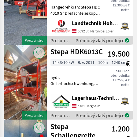
obchodníka
12.300,88 €
HDK
Hängedrehkran: Stepa HDC
netto
7012
4010 S *Dreifachteleskop
Reichweite 9, 90m
Landtechnik Hohenwarter GmbH
MARKETPLACE
*Spurbreite 2, 50m
*Endlosschwenkwerk
5092 St. Martin bei Lofer
Nabídky
*Schoppeinrichtung /
Marketplace
Inzeráty
Presun
Prémiový zlatý prodejce
Použitý stroj
prodejců
Greiferhochstellung
materiálu
Stepa HDK6013C
*Greifzange Nachst
19.500
/ Stepa
€
14 kS/10 kW
R. v. 2011
100 h
1240 cm
s DPH od
obchodníka
hydr.
17.256,64 €
Geiferhochschwenkung,
netto
Rotator, Holzbodenzinken,
ohne Schienen und ohne
Lagerhaus-Technik, Kundenmaschinen
Schleifleitung, Reichweite:
5101 Bergheim
12, 4m, Ölkühler, Guter
Zustand, Verfügbar ab ca.
Presun
Prémiový zlatý prodejce
Použitý stroj
August/Sept
materiálu
Stepa
1.200
/ Stepa
Schallengreifer