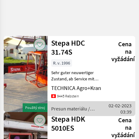
Stepa HDC
Cena
31.74S
na
vyžádání
R. v. 1996
Sehr guter neuwertiger
Zustand, ab Service mit
Garantie.----------------------------
TECHNICA Agro+Kran
-----------------------------------------
9445 Rebstein
---------- 3, 1m/t – Kran, Spur
1, 65m, Re
02-02-2023
Použitý stroj
Presun materiálu /
03:39
Stepa
Stepa HDK
Cena
5010ES
na
vyžádání