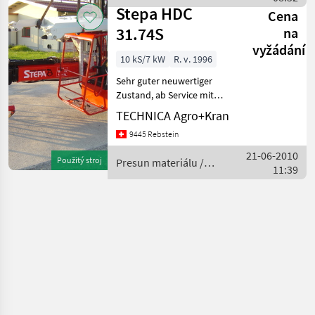
Stepa
m/
Stepa HDC
Cena
31.74S
na
vyžádání
10 kS/7 kW
R. v. 1996
Sehr guter neuwertiger
Zustand, ab Service mit
Garantie.----------------------------
TECHNICA Agro+Kran
-----------------------------------------
9445 Rebstein
---------- 3, 1m/t – Kran, Spur
1, 65m, R
21-06-2010
Použitý stroj
Presun materiálu /
11:39
Stepa