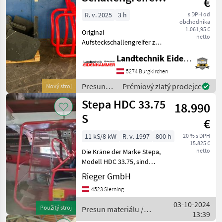
€
und
R. v. 2025
3 h
s DPH od
obchodníka
Ballengreifer
1.061,95 €
Original
netto
Aufsteckschallengreifer zu
Stepa Heukran Preis 1200 €
Landtechnik Eidenhammer GmbH
inkl Vermittlung Original
Aufsteckballengreifer zu
5274 Burgkirchen
Stepa Heukran Preis 1200 €
Presun
Prémiový zlatý prodejce
Nový stroj
inkl Vermittlung
materiálu
Stepa HDC 33.75
18.990
/ Stepa
S
€
11 kS/8 kW
R. v. 1997
800 h
20 % s DPH
15.825 €
netto
Die Kräne der Marke Stepa,
Modell HDC 33.75, sind
bekannt für ihre Robustheit
Rieger GmbH
und Zuverlässigkeit. Dieses
4523 Sierning
spezifische Modell, das im
Jahr 1997 gebaut wurde, ist
03-10-2024
Použitý stroj
Presun materiálu /
mit
13:39
Stepa