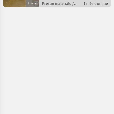
Presun materiálu /
1 měsíc online
Inzerát
Ventilátor