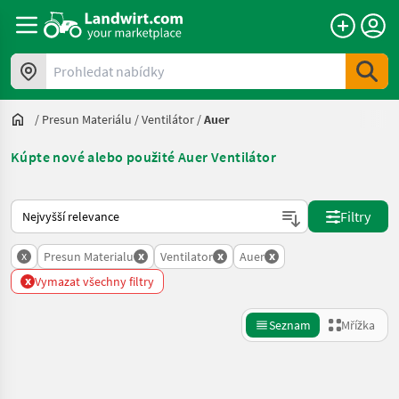
Prohledat nabídky
/
Presun Materiálu
/
Ventilátor
/
Auer
Kúpte nové alebo použité Auer Ventilátor
Takto se řadí nabídky na Landwirt.com
Filtry
x
x
x
x
Presun Materialu
Ventilator
Auer
x
Vymazat všechny filtry
Seznam
Mřížka