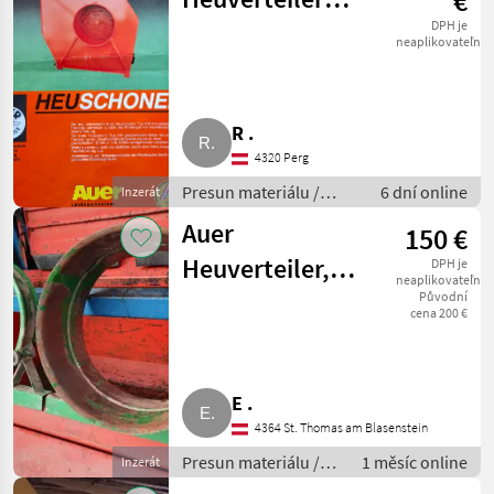
€
inkl.
DPH je
neaplikovateľné
heuschonendem
Gebläse FD 50
R .
4320 Perg
Presun materiálu /
6 dní online
Inzerát
Ventilátor
Auer
150 €
Heuverteiler,
DPH je
neaplikovateľné
abgebaut
Původní
cena 200 €
E .
4364 St. Thomas am Blasenstein
Presun materiálu /
1 měsíc online
Inzerát
Ventilátor