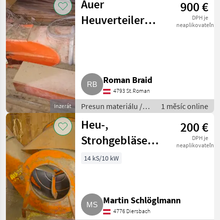
Auer
900 €
Heuverteiler
DPH je
neaplikovateľné
inkl. Gebläse FD
50
Roman Braid
4793 St.Roman
Presun materiálu /
1 měsíc online
Inzerát
Ventilátor
Heu-,
200 €
Strohgebläse
DPH je
neaplikovateľné
Auer mit
14 kS/10 kW
Heuverteiler
Martin Schlöglmann
4776 Diersbach