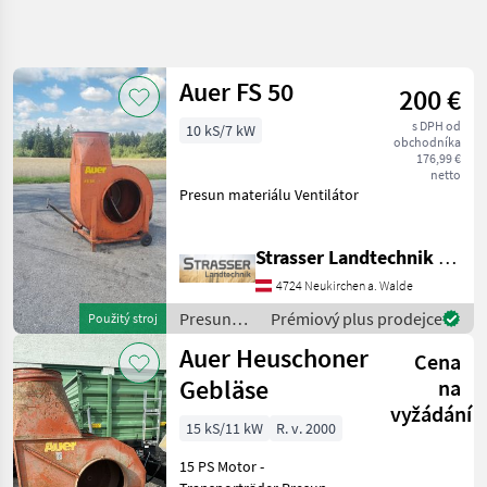
Zpřesnit
hledání
Auer FS 50
200 €
Kategorie
Země
Filtry
4
s DPH od
10 kS/7 kW
obchodníka
Zobrazit
176,99 €
AKTUÁLNÍ
netto
Obnovit
9
CESTA
Presun materiálu Ventilátor
výsledků
poľnohospodárska
technika
Strasser Landtechnik GmbH
Presun
Materialu
4724 Neukirchen a. Walde
Ventilator
Presun
Prémiový plus prodejce
Použitý stroj
materiálu
Auer
Auer Heuschoner
Cena
/ Auer
Gebläse
na
VYBRAT
KATEGORII
vyžádání
15 kS/11 kW
R. v. 2000
Auer
15 PS Motor -