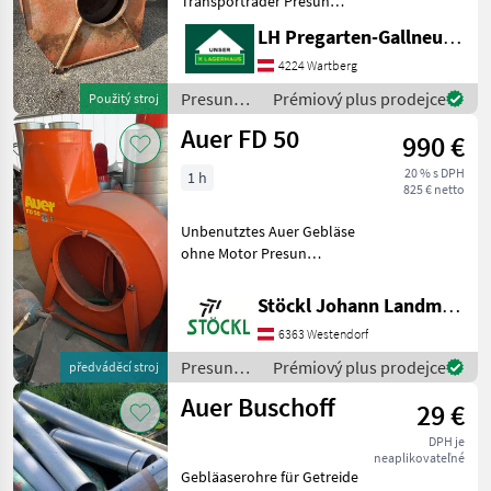
Transporträder Presun
Buchmann
materiálu Ventilátor
LH Pregarten-Gallneukirchen, Pregarten
Soby
4224 Wartberg
Presun
Prémiový plus prodejce
Použitý stroj
Gruber
materiálu
Auer FD 50
990 €
/ Auer
Mengele
20 % s DPH
1 h
825 € netto
Epple
Unbenutztes Auer Gebläse
Zobrazit
ohne Motor Presun
všech 7
materiálu Ventilátor
Stöckl Johann Landmaschinen GesmbH & Co KG
MARKETPLACE
6363 Westendorf
Nabídky
Marketplace
Inzeráty
Presun
Prémiový plus prodejce
předváděcí stroj
prodejců
materiálu
Auer Buschoff
29 €
/ Auer
DPH je
neaplikovateľné
Gebläaserohre für Getreide