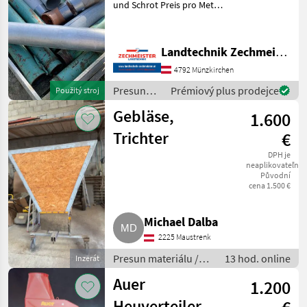
und Schrot Preis pro Meter
Presun materiálu Ventilátor
Landtechnik Zechmeister GmbH & Co KG
4792 Münzkirchen
Presun
Prémiový plus prodejce
Použitý stroj
materiálu
Gebläse,
1.600
/ Auer
Trichter
€
DPH je
neaplikovateľné
Původní
cena 1.500 €
Michael Dalba
2225 Maustrenk
Presun materiálu /
13 hod. online
Inzerát
Ventilátor
Auer
1.200
Heuverteiler