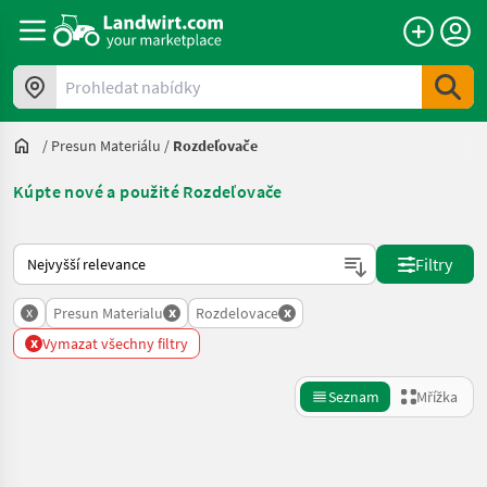
Prohledat nabídky
/
Presun Materiálu
/
Rozdeľovače
Kúpte nové a použité Rozdeľovače
Takto se řadí nabídky na Landwirt.com
Filtry
x
x
x
Presun Materialu
Rozdelovace
x
Vymazat všechny filtry
Seznam
Mřížka