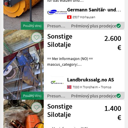
für das Walzen und
Nabídky
Verdichten von Gras- und
Marketplace
Inzeráty
Germann Sanitär- und Landtechnik AG
prodejců
Maissilage** __Silowalze
TechX Motion SVW 250 H__
8507 Hörhausen
Leergewicht 1500 kg
Presun
Prémiový plus prodejce
Použitý stroj
Maximalgewicht 2500
materiálu
Sonstige
2.600
/ Sonstige
Silotalje
€
== Mer informasjon (NO) ==
mascus_category:
constructioncomponents
Please provide reference
Landbrukssalg.no AS
number upon request: 7257
See
7080 H Trondheim – Tromsø
en.landbrukssalg.no/7257
Presun
Prémiový plus prodejce
Použitý stroj
for more images
materiálu
Sonstige
1.400
/ Sonstige
Silotalje
€