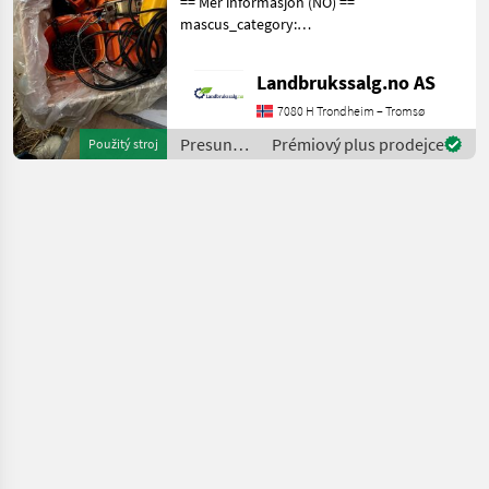
== Mer informasjon (NO) ==
mascus_category:
othertractoracc merke:
Silotalje Please provide
Landbrukssalg.no AS
reference number upon
request: 7216 See
7080 H Trondheim – Tromsø
en.landbrukssalg.no/7216
Presun
Prémiový plus prodejce
Použitý stroj
for m
materiálu
/ Sonstige