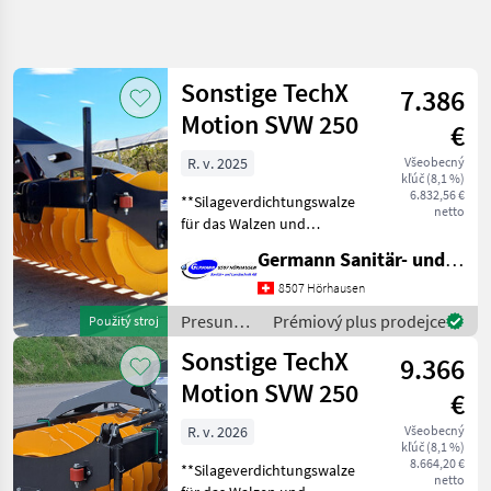
Zpřesnit
hledání
Sonstige TechX
7.386
Kategorie
Země
Filtry
3
Motion SVW 250
€
Zobrazit
R. v. 2025
Všeobecný
AKTUÁLNÍ
Obnovit
4
kľúč (8,1 %)
CESTA
6.832,56 €
výsledků
**Silageverdichtungswalze
netto
poľnohospodárska
für das Walzen und
technika
Verdichten von Gras- und
Germann Sanitär- und Landtechnik AG
Presun
Maissilage** __Silowalze
Materialu
TechX Motion SVW 250__
8507 Hörhausen
Leergewicht 1500 kg
Rozdelovace
Presun
Prémiový plus prodejce
Použitý stroj
Maximalgewicht 2500 kg
materiálu
Sonstige TechX
VYBRAT
9.366
/ Sonstige
KATEGORII
Motion SVW 250
€
Rozdeľovače
4
R. v. 2026
Všeobecný
kľúč (8,1 %)
8.664,20 €
**Silageverdichtungswalze
MARKETPLACE
netto