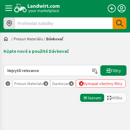
Prohledat nabídky
/
Presun Materiálu
/
Dávkovač
Kúpte nové a použité Dávkovač
Takto se řadí nabídky na Landwirt.com
Filtry
x
x
x
x
Presun Materialu
Davkovac
Vymazat všechny filtry
Seznam
Mřížka
Zpřesnit