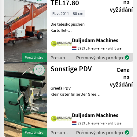
TEL17.80
na
vyžádání
R. v. 2011
80 cm
Die teleskopischen
Kartoffel-
Einlagerungsgeräte von
Duijndam Machines
DOWNS ermöglichen die
Bulk-Lagerung
2913 L Nieuwerkerk a/d IJssel
verschiedener Produkte:
Presun
Prémiový plus prodejce
Použitý stroj
Kartoffeln, Zwiebeln,
materiálu
Sonstige PDV
Getreide bei hoher
Cena
/ Sonstige
Arbeitsgesch
na
vyžádání
Greefa PDV
KleinkistenfüllerDer Greefa
PDV Kleinkistenfüller ist ein
spezialisiertes System zur
automatischen und
Duijndam Machines
gewichtsgenauen Befüllung
2913 L Nieuwerkerk a/d IJssel
von Kleinkisten mit Obst,
Presun
Prémiový plus prodejce
Použitý stroj