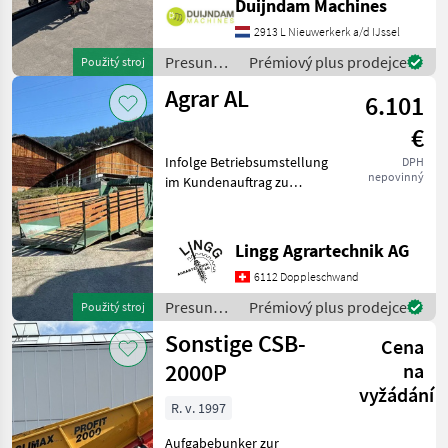
Duijndam Machines
schnell an auf unsere
Duijndam Machines
2913 L Nieuwerkerk a/d IJssel
MARKETPLACE
Website! Sie können uns
Presun
Prémiový plus prodejce
Použitý stroj
auch anrufen.Alle zu
Nabídky
materiálu
Marketplace
Inzeráty
Agrar AL
6.101
prodejců
/ Sonstige
€
Infolge Betriebsumstellung
DPH
nepovinný
im Kundenauftrag zu
verkaufen. Gepflegte
Dosieranlage sofort
Einsatzbereit. Tischlänge
Lingg Agrartechnik AG
innen 5.3m Gesamtlänge
6112 Doppleschwand
ohne Deichsel 7m. Neuer
Holz
Presun
Prémiový plus prodejce
Použitý stroj
materiálu
Sonstige CSB-
Cena
/ Agrar
2000P
na
vyžádání
R. v. 1997
Aufgabebunker zur