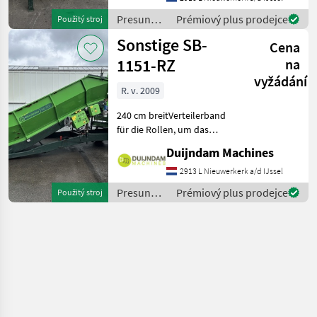
mögliche
KistenfüllungBreite Band 7
Presun
Prémiový plus prodejce
Použitý stroj
materiálu
Sonstige SB-
Cena
/ Sonstige
1151-RZ
na
vyžádání
R. v. 2009
240 cm breitVerteilerband
für die Rollen, um das
Produkt
Duijndam Machines
auseinanderzuziehen6
Stahlrollen, (hier und da
2913 L Nieuwerkerk a/d IJssel
eine kleine Delle)Mit
Presun
Prémiový plus prodejce
Použitý stroj
darunterliegendem
materiálu
QuerförderbandNach de
/ Sonstige