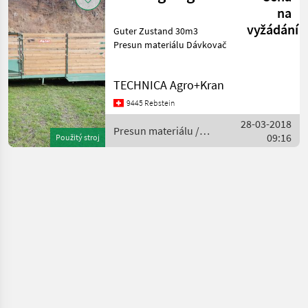
na
vyžádání
Guter Zustand 30m3
Presun materiálu Dávkovač
TECHNICA Agro+Kran
9445 Rebstein
28-03-2018
Presun materiálu /
09:16
Použitý stroj
Sonstige