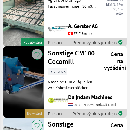
Agrar Dosieranlage
Všeobecný
kľúč (8,1 %)
Fassungsvermögen 30m3
6.188,71 €
mit Lanker Querförderband
netto
Sehr guter Zustand Presun
materiálu Dávkovač
A. Gerster AG
8717 Benken
Presun
Prémiový plus prodejce
Použitý stroj
materiálu
Sonstige CM100
Cena
/ Agrar
Cocomill
na
vyžádání
R. v. 2026
Maschine zum Aufquellen
von Kokosfaserblöcken
mittels Wasserspülern. Dies
Duijndam Machines
wird zur Herstellung von
Substrat für Pflanzen
2913 L Nieuwerkerk a/d IJssel
verwendet und als Ersatz
Presun
Prémiový plus prodejce
Nový stroj
für Torferde einges
materiálu
Sonstige
Cena
/ Sonstige