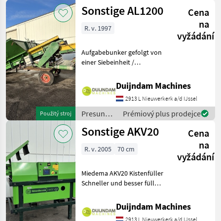
materiálu
Sonstige AL1200
Cena
/ Sonstige
na
R. v. 1997
vyžádání
Aufgabebunker gefolgt von
einer Siebeinheit /
StabbförderbandRegelbare
Dosierung mit einem
Duijndam Machines
DosierschieberRegulierbare
2913 L Nieuwerkerk a/d IJssel
GeschwindigkeitSiebkette
Querförderband Weitere
Presun
Prémiový plus prodejce
Použitý stroj
materiálu
Sonstige AKV20
Cena
/ Sonstige
na
R. v. 2005
70 cm
vyžádání
Miedema AKV20 Kistenfüller
Schneller und besser füllen,
ohne Ihr kostbares Produkt
zu beschädigen. Miedema
Duijndam Machines
Kistenfüller: Die best
2913 L Nieuwerkerk a/d IJssel