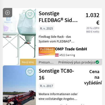
hledání
Sonstige
1.032
Kategorie
Země
Filtry
3
FLEDBAG® Side
€
Rack Halterung
Zobrazit
R. v. 2025
20 % s DPH
AKTUÁLNÍ
Obnovit
18
860 € netto
CESTA
výsledků
Fledbag Side Rack - das
poľnohospodárska
System vom FLEDBAG®
technika
Rack unbegrenzt erweitern
OMP Trade GmbH
Presun
- jederzeit mit dem
Materialu
FLEDBAG®-Entleerer
4522 Sierning
verwendbar Sie stellen den
Davkovac
Presun
Prémiový plus prodejce
Nový stroj
Big Bag auf das Fledbag Ra
materiálu
Sonstige TC80-
VYBRAT
Cena
/ Sonstige
KATEGORII
16
na
vyžádání
Sonstige
15
R. v. 2017
Agrar
2
Weitere Informationen oder
eine vollständige Angebot?
Fragen Sie das einfach und
Gassner
1