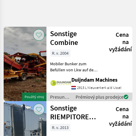
Sonstige
Cena
Combine
na
vyžádání
R. v. 2004
Mobiler Bunker zum
Befüllen von Lkw auf dem
Feld.Der Bunker ist
Duijndam Machines
hydraulisch ausklappbar
und mit einer Plane
2913 L Nieuwerkerk a/d IJssel
abgedeckt.Ausgestattet mit
Presun
Prémiový plus prodejce
Použitý stroj
Walzenreiniger.Seitliches
materiálu
Sonstige
Bode
Cena
/ Sonstige
RIEMPITORE
na
vyžádání
BINS RBC
R. v. 2013