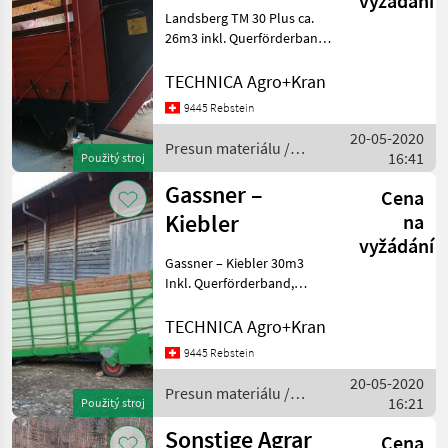
vyžádání
Plus
Landsberg TM 30 Plus ca.
26m3 inkl. Querförderband
Presun materiálu Dávkovač
TECHNICA Agro+Kran
9445 Rebstein
20-05-2020
Presun materiálu /
16:41
Použitý stroj
Sonstige
Gassner –
Cena
Kiebler
na
vyžádání
Gassner – Kiebler 30m3
Inkl. Querförderband,
Abschalt – Automatik
Presun materiálu Dávkovač
TECHNICA Agro+Kran
9445 Rebstein
20-05-2020
Presun materiálu /
16:21
Použitý stroj
Gassner
Sonstige Agrar
Cena