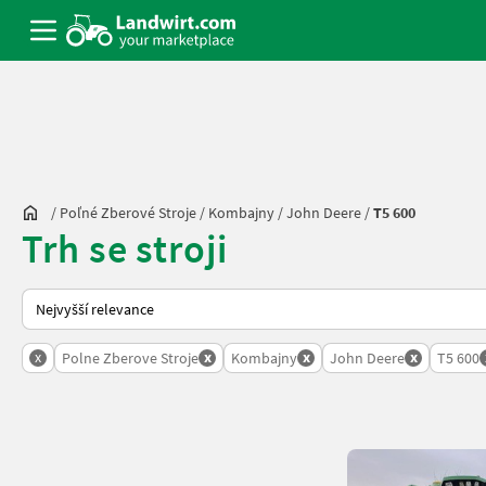
/
Poľné Zberové Stroje
/
Kombajny
/
John Deere
/
T5 600
Trh se stroji
Takto se řadí nabídky na Landwirt.com
x
x
x
x
Polne Zberove Stroje
Kombajny
John Deere
T5 600