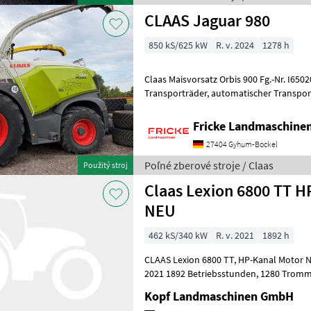
CLAAS Jaguar 980
850 kS/625 kW
R. v. 2024
1278 h
Claas Maisvorsatz Orbis 900 Fg.-Nr. I6502004, Auto Pi
Transporträder, automatischer Transportschutz, Auto Contour
Fricke Landmaschin
27404 Gyhum-Bockel
Poľné zberové stroje / Claas
Použitý stroj
Claas Lexion 6800 TT H
NEU
462 kS/340 kW
R. v. 2021
1892 h
CLAAS Lexion 6800 TT, HP-Kanal Motor NEU!(Int-Nr.: 15223) Baujahr
2021 1892 Betriebsstunden, 1280 Trommelstunden, 881 eff. Stunden,
Beleuchtung LED klappbare Vorsa
Kopf Landmaschinen GmbH