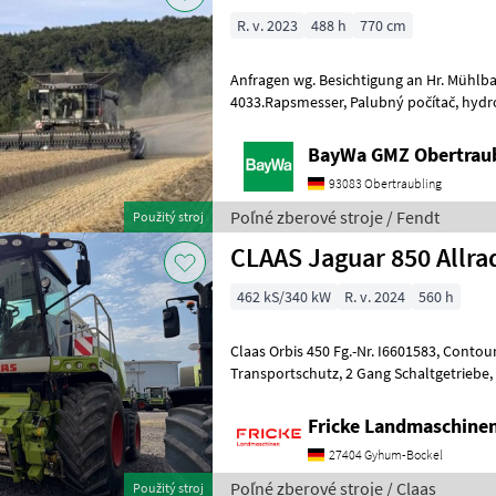
R. v. 2023
488 h
770 cm
Anfragen wg. Besichtigung an Hr. Mühlbauer Tel. 0049 151 1610
4033.Rapsmesser, Palubný počítač, hydrostatický , Pohon všetkých
kolies, Stôl na sekáč repky, Sečkovica sl
BayWa GMZ Obertrau
93083 Obertraubling
Poľné zberové stroje / Fendt
Použitý stroj
CLAAS Jaguar 850 Allra
462 kS/340 kW
R. v. 2024
560 h
Claas Orbis 450 Fg.-Nr. I6601583, Contour Bodenanpassung,
Transportschutz, 2 Gang Schaltgetriebe, V Classic 24 Messertrommel,
Korn CRacker M 80/100, Auswurfk
Fricke Landmaschin
27404 Gyhum-Bockel
Poľné zberové stroje / Claas
Použitý stroj