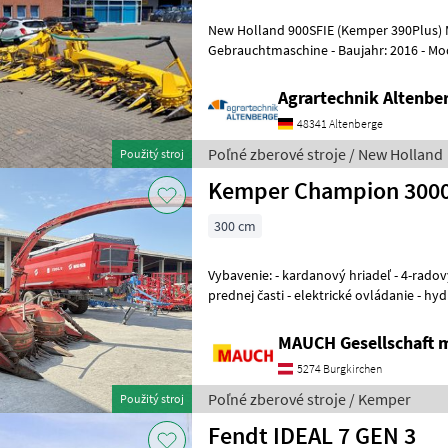
New Holland 900SFIE (Kemper 390Plus) 
Gebrauchtmaschine - Baujahr: 2016 - Modeljahr: 2016 - 12 Reihen bei
75cm Reihe (900cm Arbeitsbreite) - Reih
Agrartechnik Altenb
48341 Altenberge
Poľné zberové stroje / New Holland
Použitý stroj
Kemper Champion 300
300 cm
Vybavenie: - kardanový hriadeľ - 4-radový - montáž na zadnej aj
prednej časti - elektrické ovládanie - hyd
elektrické nastavenie doletu Str
MAUCH Gesellschaft m
5274 Burgkirchen
Poľné zberové stroje / Kemper
Použitý stroj
Fendt IDEAL 7 GEN 3