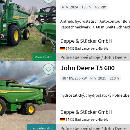
R. v. 2024
133 h
760 cm
Antrieb: hydrostatisch Autocontour Bordcomputer Breite
Rapsschneidwerk: 7, 60 m Breite Schneid
Deppe & Stücker GmbH
37431 Bad Lauterberg/Barbis
Poľné zberové stroje / John Deere
Použitý stroj
John Deere T5 600
387 kS/285 kW
R. v. 2025
218 h
hydrostatický, : hy
Deppe & Stücker GmbH
37431 Bad Lauterberg/Barbis
Poľné zberové stroje / John Deere
předváděcí stroj