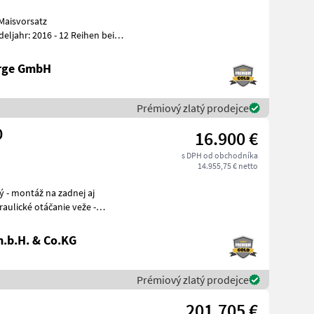
Maisvorsatz
enf
erge GmbH
Prémiový zlatý prodejce
0
16.900 €
s DPH od obchodníka
14.955,75 € netto
raulické otáčanie veže -
.b.H. & Co.KG
Prémiový zlatý prodejce
201.705 €