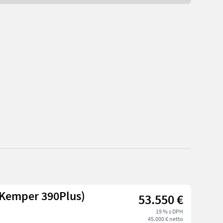
(Kemper 390Plus)
53.550 €
19 % s DPH
45.000 € netto