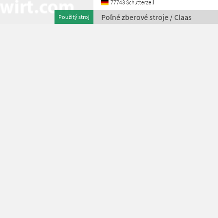
77743 Schutterzell
Poľné zberové stroje / Claas
Použitý stroj