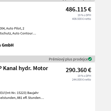
486.115 €
19 % s DPH
408.500 € netto
lot, 2
Bodenanpassung, Gutfluss Premium Line, 2 Gang
en GmbH
Prémiový plus prodejce
P Kanal hydr. Motor
290.360 €
19 % s DPH
244.000 € netto