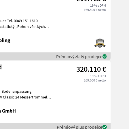
19 % s DPH
169.500 € netto
bling
Prémiový zlatý prodejce
d
320.110 €
19 % s DPH
269.000 € netto
rümmerbe
en GmbH
Prémiový plus prodejce