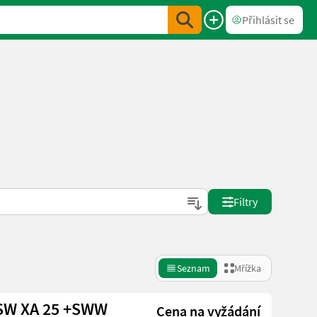
Přihlásit se
Filtry
Seznam
Mřížka
 SW XA 25 +SWW
Cena na vyžádání