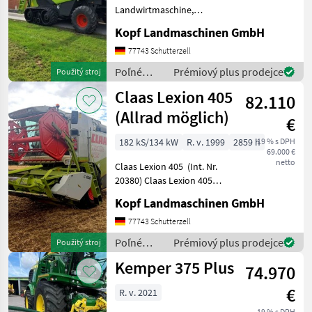
Landwirtmaschine,
Mercedes Motor, 2998
Kopf Landmaschinen GmbH
Trommelstunden (Int. Nr.
17804) AutoContour
77743 Schutterzell
Schneidwerksregelung,
Poľné
Prémiový plus prodejce
Použitý stroj
Beleuchtung für klappbare
zberové
Claas Lexion 405
Vorsa
82.110
stroje /
Claas
(Allrad möglich)
€
182 kS/134 kW
R. v. 1999
2859 h
19 % s DPH
69.000 €
netto
Claas Lexion 405 (Int. Nr.
20380) Claas Lexion 405
Baujahr 1999 Perkins Motor
Kopf Landmaschinen GmbH
1006-60TW 125kW / 170 PS
(ECE) 134 kW / 182 PS
77743 Schutterzell
brutto 3.062 ha 2.859
Poľné
Prémiový plus prodejce
Použitý stroj
Betriebsstunden
zberové
Kemper 375 Plus
74.970
stroje /
Claas
€
R. v. 2021
19 % s DPH