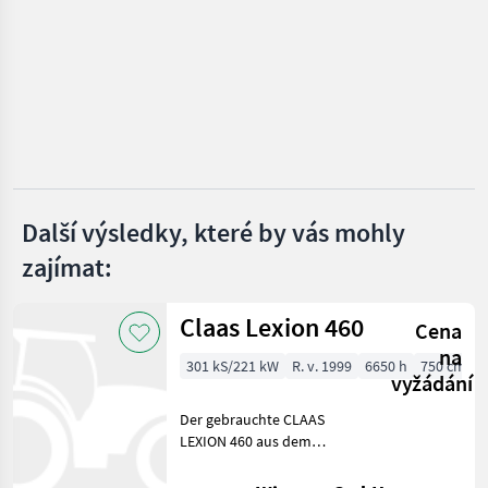
New Holland
Claas
Kemper
Krone
Geringhoff
Další výsledky, které by vás mohly
zajímat:
John Deere
Zobrazit
Claas Lexion 460
Cena
všech
na
30
301 kS/221 kW
R. v. 1999
6650 h
750 cm
vyžádání
MODEL
Der gebrauchte CLAAS
LEXION 460 aus dem
Baujahr 1999 ist ein
leistungsstarker und
30V