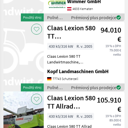
Wimmer GmbH
bewährter Mähdrescher für
9,15m
4633 Kematen
professionelle
Varifeed
Erntearbeiten. Mit 6.650
Poľné
Prémiový plus prodejce
Použitý stroj
Betriebsstunden u
zberové
MARKETPLACE
Claas Lexion 580
94.010
stroje /
Claas
TT
Nabídky
€
Marketplace
Inzeráty
prodejců
Landwirtmaschine
430 kS/316 kW
R. v. 2005
19 % s DPH
79.000 €
Mercedes-Mo
netto
Claas Lexion 580 TT
Landwirtmaschine,
Mercedes Motor, 2.998
Kopf Landmaschinen GmbH
Trommelstunden (Int.Nr.
17804) AutoContour
77743 Schutterzell
Schneidwerksregelung,
Poľné
Prémiový plus prodejce
Použitý stroj
Beleuchtung für klappbare
zberové
Claas Lexion 580
Vorsatzgerät
105.910
stroje /
Claas
TT Allrad
€
Landwirtmaschine
430 kS/316 kW
R. v. 2005
19 % s DPH
89.000 €
Merc
netto
Claas Lexion 580 TT Allrad