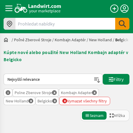
Prohledat nabídky
/
Poľné Zberové Stroje
/
Kombajn Adaptér
/
New Holland
/
Belgicko
Kúpte nové alebo použité New Holland Kombajn adaptér v
Belgicko
Takto se řadí nabídky na Landwirt.com
Filtry
x
x
x
Polne Zberove Stroje
Kombajn Adapter
x
x
x
New Holland
Belgicko
Vymazat všechny filtry
Seznam
Mřížka