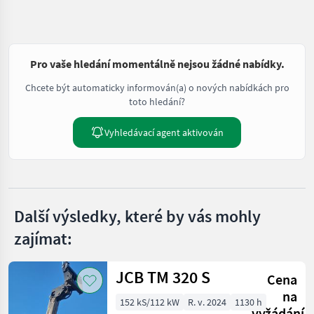
Pro vaše hledání momentálně nejsou žádné nabídky.
Chcete být automaticky informován(a) o nových nabídkách pro
toto hledání?
Vyhledávací agent aktivován
Další výsledky, které by vás mohly
zajímat:
JCB TM 320 S
Cena
na
152 kS/112 kW
R. v. 2024
1130 h
vyžádání