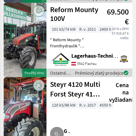
poľnohospodárske
Reform Mounty
69.500
silové
stroje /
100V
€
Fuchs
101 kS/74 kW
R. v. 2011
2400 h
20 % s DPH
57.916,67 €
netto
* Reform Mounty *
Fronthydraulik *
Frontzapfwelle *
Lagerhaus-Technik Flachau
Geräteentlastung *
Vierradlenkung * Bereifung
5542 Flachau
405/70R20 * inkl. 4
Ostatné
Prémiový zlatý prodejce
Použitý stroj
Zwillingsreifen * inkl. 4
poľnohospodárske
Schneeketten
Steyr 4120 Multi
Cena
silové
stroje /
na
Forst Steyr 4120
Reform
vyžiadani
Multi
120 kS/88 kW
R. v. 2017
4550 h
G .