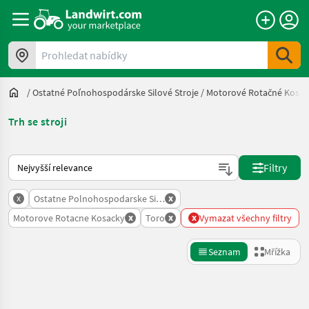
Prohledat nabídky
/
Ostatné Poľnohospodárske Silové Stroje
/
Motorové Rotačné Kosač
Trh se stroji
Takto se řadí nabídky na Landwirt.com
Filtry
x
x
Ostatne Polnohospodarske Silove Stroje
x
x
x
Motorove Rotacne Kosacky
Toro
Vymazat všechny filtry
Seznam
Mřížka