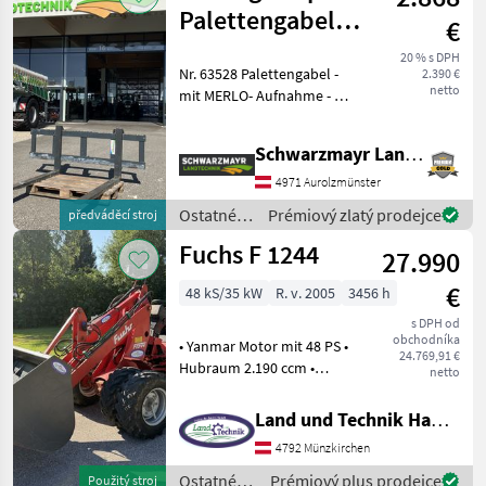
stroje /
Palettengabel
€
Fliegl
Merlo
20 % s DPH
Nr. 63528 Palettengabel -
2.390 €
netto
mit MERLO- Aufnahme - mit
2.000mm Rahmenbreite -
mit 4.500kg Tragfähigkeit -
Schwarzmayr Landtechnik GmbH - Aurolzmünster
mit 1.500mm Zinkenlänge
Das Verkaufsteam der Fa.
4971 Aurolzmünster
Sch
Ostatné
Prémiový zlatý prodejce
předváděcí stroj
poľnohospodárske
Fuchs F 1244
27.990
silové
stroje /
€
48 kS/35 kW
R. v. 2005
3456 h
Sonstige
s DPH od
obchodníka
• Yanmar Motor mit 48 PS •
24.769,91 €
Hubraum 2.190 ccm •
netto
Kardanantrieb • Hubkraft
1.870daN • Bereifung 10/75-
Land und Technik HandelsgesmbH
15.3 • Zwillingsräder 10/75-
4792 Münzkirchen
15.3 AS • 2 DW Steuergeräte
vorn
Ostatné
Prémiový plus prodejce
Použitý stroj