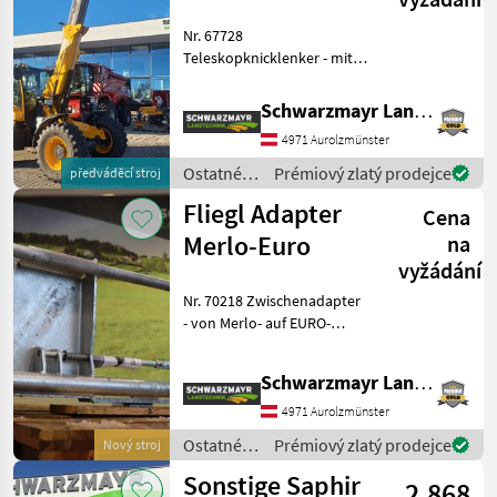
Nr. 67728
Teleskopknicklenker - mit
4-Zylinder JCB Ecomax
Common Rail, Stufe V, SCR
Schwarzmayr Landtechnik GmbH - Aurolzmünster
Technologie mit AdBlue
4971 Aurolzmünster
und DPF - mit 160 Liter
Kraftstofftank - mit 29 Lite
Ostatné
Prémiový zlatý prodejce
předváděcí stroj
poľnohospodárske
Fliegl Adapter
Cena
silové
stroje /
Merlo-Euro
na
JCB
vyžádání
Nr. 70218 Zwischenadapter
- von Merlo- auf EURO-
Aufnahme - mit zentraler
Vrriegelung Das
Schwarzmayr Landtechnik GmbH - Aurolzmünster
Verkaufsteam der Fa.
Schwarzmayr zeigt Ihnen
4971 Aurolzmünster
das Gerät/Maschine ger
Ostatné
Prémiový zlatý prodejce
Nový stroj
poľnohospodárske
Sonstige Saphir
2.868
silové