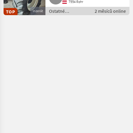
7554 Rohr
Ostatné
2 měsíců online
TOP
Inzerát
poľnohospodárske
silové stroje /
Majerské nakladaće