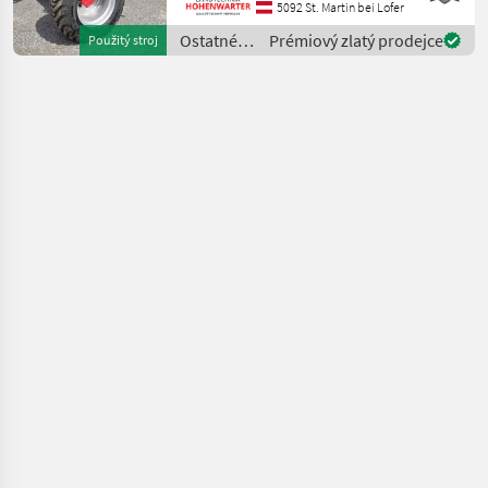
*Radstand 2.52 m
5092 St. Martin bei Lofer
*Fahrgeschwindigkeit 20
Ostatné
Prémiový zlatý prodejce
Použitý stroj
km/h *Wenderadius innen
poľnohospodárske
4.7
silové
stroje /
Schäffer