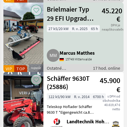
poľnohospodárske
Brielmaier Typ
45.220
silové stroje /
Motorové rotačné
29 EFI Upgrade
€
kosačky
Vorführmaschine
DPH je
27 kS/20 kW
R. v. 2025
65 h
neaplikovateľné
Motormäher
Marcus Matthes
15749 Mittenwalde
Ostatné
17 hod. online
VIP
TOP
Inzerát
poľnohospodárske
Schäffer 9630T
45.900
silové stroje /
Motorové rotačné
(25886)
€
kosačky
122 kS/90 kW
R. v. 2014
6700 h
s DPH od
obchodníka
40.619,47 €
Teleskop Hoflader Schäffer
netto
9630 T *Eigengewicht ca.8 t
*Bereifung 400/55-22, 5
Landtechnik Hohenwarter GmbH
*Kipplast 4200 kg