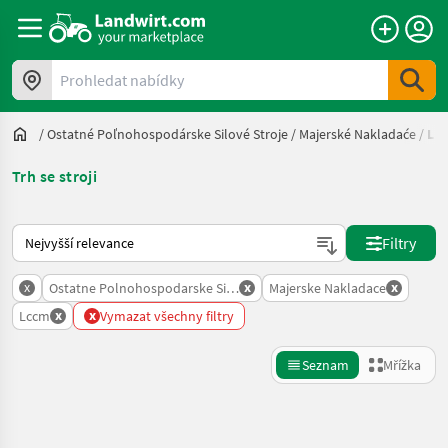
Prohledat nabídky
/
Ostatné Poľnohospodárske Silové Stroje
/
Majerské Nakladaće
/
Lc
Trh se stroji
Takto se řadí nabídky na Landwirt.com
Filtry
x
x
x
Ostatne Polnohospodarske Silove Stroje
Majerske Nakladace
x
x
Lccm
Vymazat všechny filtry
Seznam
Mřížka