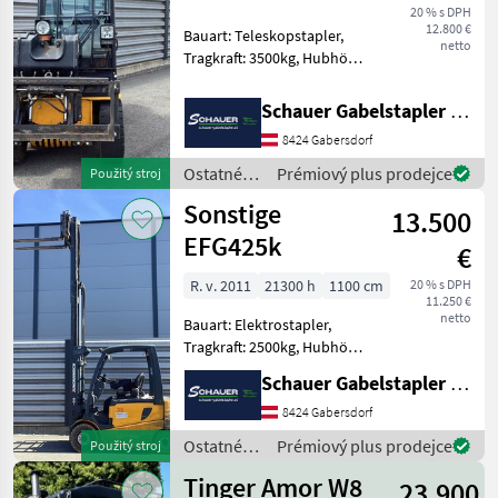
20 % s DPH
12.800 €
Bauart: Teleskopstapler,
netto
Tragkraft: 3500kg, Hubhöhe:
4400mm, Batterie: Starter
10V , Bereifung vorne:
Schauer Gabelstapler GmbH
Vollgummi Einfach 60 - 80%
8424 Gabersdorf
, Bereifung hinten:
Vollgummi Einfac
Ostatné
Prémiový plus prodejce
Použitý stroj
poľnohospodárske
Sonstige
13.500
silové
stroje /
EFG425k
€
Sonstige
R. v. 2011
21300 h
1100 cm
20 % s DPH
11.250 €
netto
Bauart: Elektrostapler,
Tragkraft: 2500kg, Hubhöhe:
4450mm, Bauhöhe:
Schauer Gabelstapler GmbH
2060mm, Freihub: 1530mm,
Gabellänge: 1200mm,
8424 Gabersdorf
Batterie: Hawker PzS Bj.
Ostatné
Prémiový plus prodejce
Použitý stroj
2017 80V 650Ah , Bereifung
poľnohospodárske
Tinger Amor W8
23.900
silové