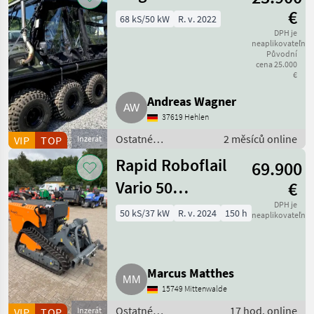
stroje /
€
68 kS/50 kW
R. v. 2022
Sonstige
DPH je
neaplikovateľné
Původní
cena 25.000
€
Andreas Wagner
37619 Hehlen
Ostatné
2 měsíců online
VIP
TOP
Inzerát
poľnohospodárske
Rapid Roboflail
69.900
silové stroje / ATV /
UTV / Quad
Vario 50
€
Funkraupe
DPH je
50 kS/37 kW
R. v. 2024
150 h
neaplikovateľné
Gebrauchtmaschine
Marcus Matthes
15749 Mittenwalde
Ostatné
17 hod. online
VIP
TOP
Inzerát