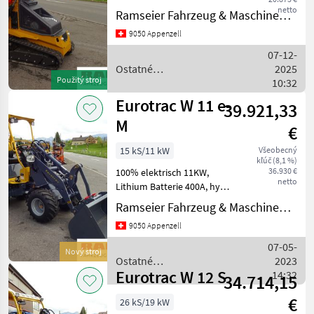
Fahrantrieb, Hubkraft
Eurotrac
netto
Ramseier Fahrzeug & Maschinen AG
450KG, Hubhöhe 220cm,
9050 Appenzell
Aussenbreite 88cm,
Weidemann
Gewicht 1350KG,
07-12-
Ladeschaufel 90cm. Weitere
Ostatné
2025
Thaler
Anbaugeräte ab L
Použitý stroj
poľnohospodárske silové
10:32
stroje / Eurotrac
Eurotrac W 11 e-
Schäffer
39.921,33
M
€
Fuchs
15 kS/11 kW
Všeobecný
kľúč (8,1 %)
Giant
36.930 €
100% elektrisch 11KW,
netto
Lithium Batterie 400A, hydr.
Zobrazit
Geräte-schnellwechsler,
Ramseier Fahrzeug & Maschinen AG
všech
Zusatzsteurkreis,
51
9050 Appenzell
Schutzdach, Bereifung
26x12-12, Diverse Hoflader
07-05-
MODEL
Nový stroj
und Anbaugeräte ab Lag
Ostatné
2023
Eurotrac W 12 S
poľnohospodárske silové
14:32
34.714,15
stroje / Eurotrac
€
26 kS/19 kW
W