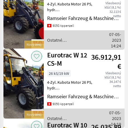
10
Všeobecný
4-Zyl. Kubota Motor 26 PS,
kľúč (8,1 %)
W
hydr.
32.113 €
11
Geräteschnellwechsler,
netto
Ramseier Fahrzeug & Maschinen AG
Euro 8, Zusatzsteurkreis,
W
9050 Appenzell
Schutzdach, Bereifung
12
S
31x15.5-15, Gewicht 2200kg
07-05-
(Preis ohne
Ostatné
2023
W10
Pelikanschaufel) Dive
Nový stroj
poľnohospodárske silové
14:24
W12S
stroje / Eurotrac
Eurotrac W 12
36.912,91
MARKETPLACE
CS-M
€
Nabídky
26 kS/19 kW
Všeobecný
Marketplace
Inzeráty
prodejců
kľúč (8,1 %)
34.147 €
4-Zyl. Kubota Motor 26 PS,
netto
hydr.
Geräteschnellwechsler
Ramseier Fahrzeug & Maschinen AG
Euro 8, Zusatzsteurkreis,
9050 Appenzell
Kabine mit Heizung, Radio.
Rückfahrkamera, Bereifung
07-05-
Nový stroj
31x15.5-15, Gewicht 2300kg
Ostatné
2023
Div
Eurotrac W 10
poľnohospodárske silové
14:19
26.035,89