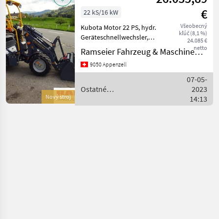
stroje / Eurotrac
€
22 kS/16 kW
Všeobecný
Kubota Motor 22 PS, hydr.
kľúč (8,1 %)
Geräteschnellwechsler,
24.085 €
Zusatzsteurkreis,
netto
Ramseier Fahrzeug & Maschinen AG
Schutzdach, Bereifung
9050 Appenzell
23x8.5-12, Gewicht 1060kg.
Ladeschaufel. Diverse
07-05-
Hoflader und Anbaugeräte
Ostatné
2023
a
Nový stroj
poľnohospodárske silové
14:13
stroje / Eurotrac