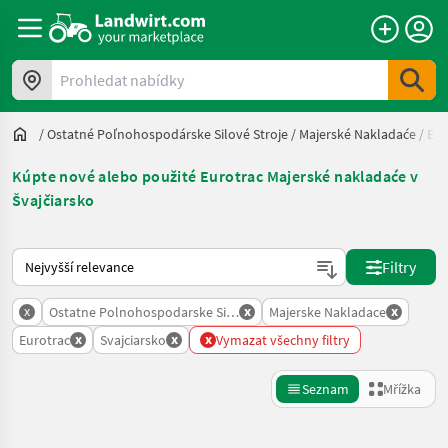
Prohledat nabídky
/
Ostatné Poľnohospodárske Silové Stroje
/
Majerské Nakladaće
/
Eur
Kúpte nové alebo použité Eurotrac Majerské nakladaće v
Švajčiarsko
Takto se řadí nabídky na Landwirt.com
Filtry
x
x
x
Ostatne Polnohospodarske Silove Stroje
Majerske Nakladace
x
x
x
Eurotrac
Svajciarsko
Vymazat všechny filtry
Seznam
Mřížka