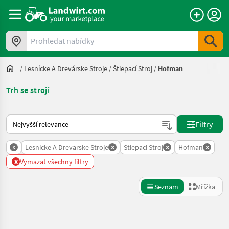
Prohledat nabídky
/
Lesnícke A Drevárske Stroje
/
Štiepací Stroj
/
Hofman
Trh se stroji
Takto se řadí nabídky na Landwirt.com
Filtry
x
x
x
x
Lesnicke A Drevarske Stroje
Stiepaci Stroj
Hofman
x
Vymazat všechny filtry
Seznam
Mřížka