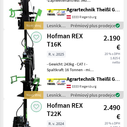
-Zapfwellenantrieb: 540
U/min -
Agrartechnik Theißl GmbH
Posch
Dreipunktaufnahme: KAT I
und II -Spaltkraft: 30
8333 Riegersburg
Binderberger
Tonnen -Spalthub: 94, 8cm -
Lesnícke a
Prémiový plus prodejce
Nový stroj
Ölmenge: 30L -Spaltlänge:
drevárske
Hofman REX
Krpan
2.190
stroje /
Hofman
T16K
€
Vogesenblitz
R. v. 2025
20 % s DPH
1.825 €
Lancman
netto
- Gewicht: 243kg - CAT I -
Spaltkraft: 16 Tonnen - min.
Zobrazit
Traktorleistung: 25PS -
všech
Agrartechnik Theißl GmbH
Drehzahl der Zapfwelle:
39
540rpm , :, Lesnícke a
8333 Riegersburg
drevárske stroje Štiepací
MARKETPLACE
Lesnícke a
Prémiový plus prodejce
Nový stroj
stroj
drevárske
Hofman REX
Nabídky
2.490
stroje /
Marketplace
Inzeráty
prodejců
Hofman
T22K
€
R. v. 2024
20 % s DPH