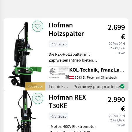
Zpřesnit
hledání
Hofman
2.699
Kategorie
Země
Filtry
4
Holzspalter
€
Zobrazit
R. v. 2026
20 % s DPH
AKTUÁLNÍ
Obnovit
4
2.249,17 €
CESTA
netto
výsledků
Die REX-Holzspalter mit
lesnícka
Zapfwellenantrieb bieten
technika
eine Spaltkraft zwischen 16
KOL-Technik, Franz Lampl-Küssner
Lesnicke A
und 30 Tonnen und stellen
Drevarske
eine äußerst
8093 St. Peter am Ottersbach
Stroje
kostengünstige Lösung für
Lesnícke a
Prémiový plus prodejce
Nový stroj
Stiepaci
private Anwender dar, d
drevárske
Stroj
Hofman REX
2.990
stroje /
Hofman
Hofman
T30KE
€
VYBRAT
R. v. 2025
20 % s DPH
KATEGORII
2.491,67 €
netto
- Motor: 400V Elektromotor
Hofman