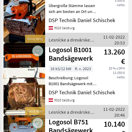
3.500 €
1,85
netto
Übergroße Stämme lassen
sich am besten an Ort und
Stelle bearbeiten. Das
DSP Technik Daniel Schischek
Logosol Big Mill ist ein
5020 Salzburg
komplettes
Ausrüstungspaket, das
11-02-2022
Nový stroj
Lesnícke a drevárske
einzigartige Möglichkeiten
20:53
stroje / Logosol
bietet,
Logosol B1001
13.260
Bandsägewerk
€
16 kS/12 kW
R. v. 2023
20 % s DPH
11.050 €
netto
Beschreibung: Logosol
B1001 Bandsägewerk mit
Millimeterkurbel Max
DSP Technik Daniel Schischek
Stammdurchmesser:
5020 Salzburg
1001mm, Max Blockbreite:
850mm extrem stabiles
11-02-2022
Nový stroj
Lesnícke a drevárske
Sägebett mit sehr massiv
20:46
stroje / Logosol
ausge
Logosol B751
10.140
Bandsägewerk