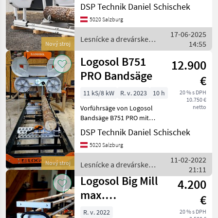
DSP Technik Daniel Schischek
Elektro Motor bereits
Mebor
montiert und eingestellt
5020 Salzburg
zur Abholung in Golling an
17-06-2025
der Salzach ➡️ Robust. Präzi
Lesnícke a drevárske
Trak-Met
14:55
Nový stroj
stroje / Logosol
Logosol B751
Hans Schreiner
12.900
PRO Bandsäge
€
Hammer
11 kS/8 kW
R. v. 2023
10 h
20 % s DPH
10.750 €
Wood-Mizer
netto
Vorführsäge von Logosol
Bandsäge B751 PRO mit
Zobrazit
8kW und Millimeter Kurbel
DSP Technik Daniel Schischek
všech 8
extrem stabiles Sägebett
5020 Salzburg
mit sehr massiv
MARKETPLACE
ausgeführtem Sägekopf
11-02-2022
Nový stroj
Lesnícke a drevárske
optional erweiterbar:
Nabídky
21:11
Marketplace
Inzeráty
stroje / Logosol
Höhenv
Logosol Big Mill
prodejců
4.200
max.
€
Stammdurchmesser
R. v. 2022
20 % s DPH