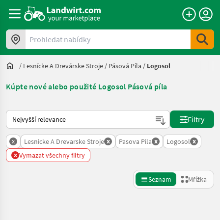
Prohledat nabídky
/
Lesnícke A Drevárske Stroje
/
Pásová Píla
/
Logosol
Kúpte nové alebo použité Logosol Pásová píla
Takto se řadí nabídky na Landwirt.com
Filtry
x
x
x
x
Lesnicke A Drevarske Stroje
Pasova Pila
Logosol
x
Vymazat všechny filtry
Seznam
Mřížka