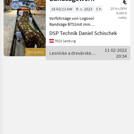
€
18 kS/13 kW
R. v. 2023
5 h
20 % s DPH
8.450 €
netto
Vorführsäge von Logosol
Bandsäge B751mit mm
Cutset Kurbel 18PS Benzin
DSP Technik Daniel Schischek
Motor sehr massiv
5020 Salzburg
ausgeführter Sägekopf
optional erweiterbar:
11-02-2022
Nový stroj
Lesnícke a drevárske
Höhenverstellung und
20:34
stroje / Logosol
Schnittst