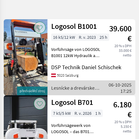
Zpřesnit
hledání
Logosol B1001
39.600
Kategorie
Země
Filtry
4
€
16 kS/12 kW
R. v. 2023
25 h
Zobrazit
20 % s DPH
AKTUÁLNÍ
Vorführsäge von LOGOSOL
Obnovit
6
33.000 €
CESTA
B1001 12kW Hydraulik am
netto
výsledků
Trailer mit
lesnícka
DSP Technik Daniel Schischek
technika
Straßenzulassung –
Vorführmaschine Unsere
Lesnicke A
5020 Salzburg
Drevarske
LOGOSOL B1001 Hydraulik-
06-10-2025
Stroje
Vorführsäge steht ab
Lesnícke a drevárske
17:25
předváděcí stroj
09.11.2025 zum
Pasova
stroje / Logosol
Pila
Logosol B701
6.180
Logosol
€
7 kS/5 kW
R. v. 2026
1 h
VYBRAT
20 % s DPH
KATEGORII
Vorführsägewerk von
5.150 €
LOGOSOL – das B701
netto
Logosol
Bandsägewerk mit 4, 6kW