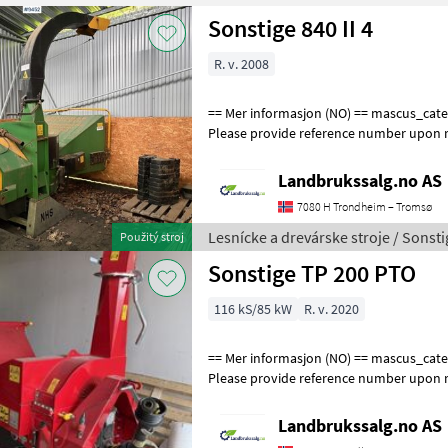
Sonstige 840 II 4
R. v. 2008
== Mer informasjon (NO) == mascus_category: forestrycomponents
Please provide reference number upon r
en.landbrukssalg.no/9452 for more ima
Landbrukssalg.no AS
7080 H Trondheim – Tromsø
Lesnícke a drevárske stroje / Sonsti
Použitý stroj
Sonstige TP 200 PTO
116 kS/85 kW
R. v. 2020
== Mer informasjon (NO) == mascus_category: forestrycomponents
Please provide reference number upon r
en.landbrukssalg.no/9429 for more ima
Landbrukssalg.no AS