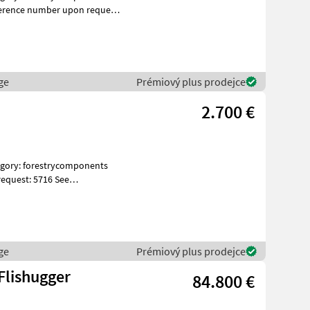
ference number upon request:
ge
Prémiový plus prodejce
2.700 €
equest: 5716 See
ges Spe
ge
Prémiový plus prodejce
Flishugger
84.800 €