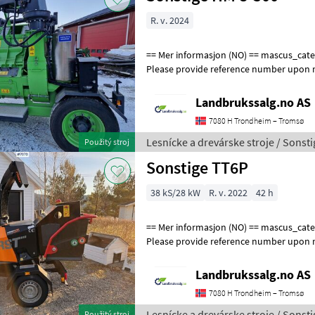
R. v. 2024
== Mer informasjon (NO) == mascus_category: forestrycomponents
Please provide reference number upon r
en.landbrukssalg.no/7175 for more ima
Landbrukssalg.no AS
7080 H Trondheim – Tromsø
Lesnícke a drevárske stroje / Sonsti
Použitý stroj
Sonstige TT6P
38 kS/28 kW
R. v. 2022
42 h
== Mer informasjon (NO) == mascus_category: forestrycomponents
Please provide reference number upon r
en.landbrukssalg.no/7070 for more ima
Landbrukssalg.no AS
7080 H Trondheim – Tromsø
Lesnícke a drevárske stroje / Sonsti
Použitý stroj