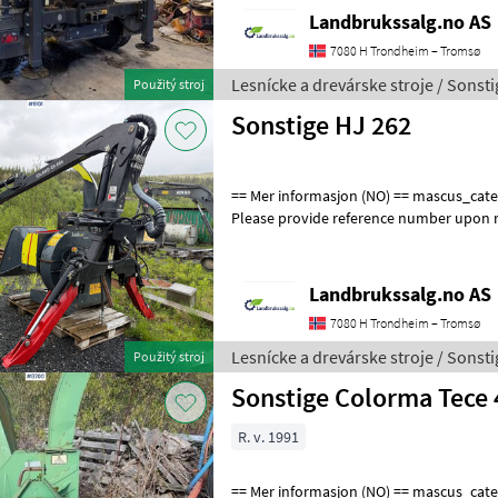
Landbrukssalg.no AS
7080 H Trondheim – Tromsø
Lesnícke a drevárske stroje / Sonsti
Použitý stroj
Sonstige HJ 262
== Mer informasjon (NO) == mascus_category: forestrycomponents
Please provide reference number upon r
en.landbrukssalg.no/9101 for more ima
Landbrukssalg.no AS
7080 H Trondheim – Tromsø
Lesnícke a drevárske stroje / Sonsti
Použitý stroj
Sonstige Colorma Tece 
R. v. 1991
== Mer informasjon (NO) == mascus_category: forestrycomponents