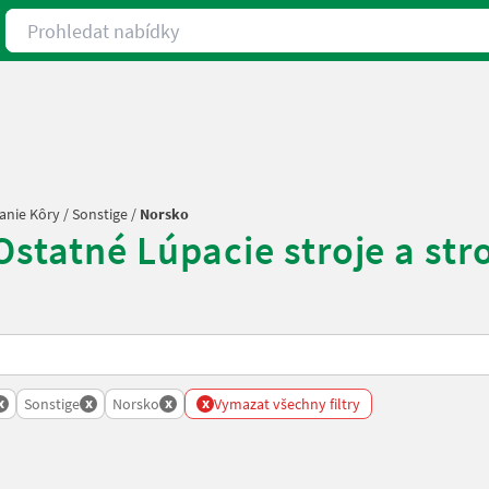
Prohledat nabídky
vanie Kôry
/
Sonstige
/
Norsko
statné Lúpacie stroje a str
x
x
x
x
anovanie Kory
Sonstige
Norsko
Vymazat všechny filtry