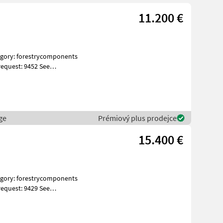
11.200 €
equest: 9452 See
ges Spe
ge
Prémiový plus prodejce
15.400 €
equest: 9429 See
ges Spe