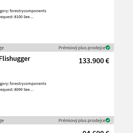
equest: 8100 See
ges Spe
ge
Prémiový plus prodejce
Flishugger
133.900 €
equest: 8099 See
ges Spe
ge
Prémiový plus prodejce