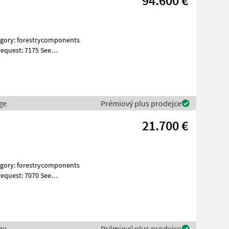
94.600 €
equest: 7175 See
ges Spe
ge
Prémiový plus prodejce
21.700 €
equest: 7070 See
ges Spe
ge
Prémiový plus prodejce