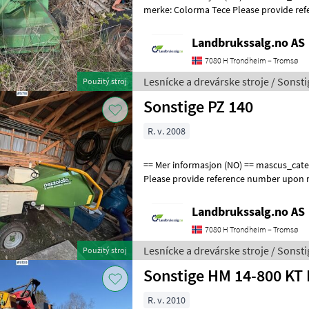
merke: Colorma Tece Please provide re
8700 See en.landbrukssalg.no/8700
Landbrukssalg.no AS
7080 H Trondheim – Tromsø
Lesnícke a drevárske stroje / Sonsti
Použitý stroj
Sonstige PZ 140
R. v. 2008
== Mer informasjon (NO) == mascus_category: forestrycomponents
Please provide reference number upon r
en.landbrukssalg.no/5716 for more ima
Landbrukssalg.no AS
7080 H Trondheim – Tromsø
Lesnícke a drevárske stroje / Sonsti
Použitý stroj
Sonstige HM 14-800 KT 
R. v. 2010