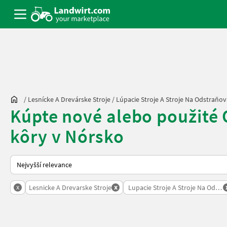
/
Lesnícke A Drevárske Stroje
/
Lúpacie Stroje A Stroje Na Odstraňo
Kúpte nové alebo použité O
kôry v Nórsko
Takto se řadí nabídky na Landwirt.com
x
x
Lesnicke A Drevarske Stroje
Lupacie Stroje A Stroje Na Odstr