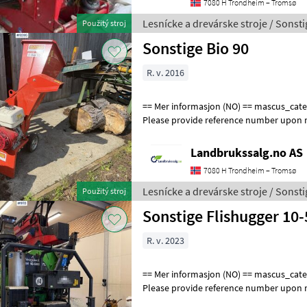
7080 H Trondheim – Tromsø
Lesnícke a drevárske stroje / Sonsti
Použitý stroj
Sonstige Bio 90
R. v. 2016
== Mer informasjon (NO) == mascus_category: forestrycomponents
Please provide reference number upon r
en.landbrukssalg.no/9395 for more ima
Landbrukssalg.no AS
7080 H Trondheim – Tromsø
Lesnícke a drevárske stroje / Sonsti
Použitý stroj
Sonstige Flishugger 10
R. v. 2023
== Mer informasjon (NO) == mascus_category: forestrycomponents
Please provide reference number upon r
en.landbrukssalg.no/9113 for more ima