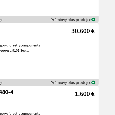
ge
Prémiový plus prodejce
30.600 €
equest: 9101 See
ges Spe
ge
Prémiový plus prodejce
480-4
1.600 €