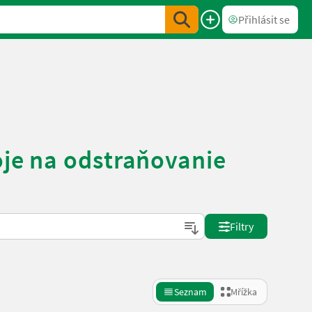
Přihlásit se
oje na odstraňovanie
Filtry
Seznam
Mřížka