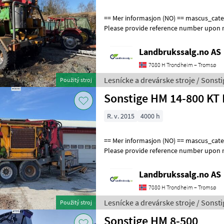
== Mer informasjon (NO) == mascus_category: forestrycomponents
Please provide reference number upon r
en.landbrukssalg.no/8100 for more ima
Landbrukssalg.no AS
7080 H Trondheim – Tromsø
Lesnícke a drevárske stroje / Sonsti
Použitý stroj
Sonstige HM 14-800 KT 
R. v. 2015
4000 h
== Mer informasjon (NO) == mascus_category: forestrycomponents
Please provide reference number upon r
en.landbrukssalg.no/8099 for more ima
Landbrukssalg.no AS
7080 H Trondheim – Tromsø
Lesnícke a drevárske stroje / Sonsti
Použitý stroj
Sonstige HM 8-500