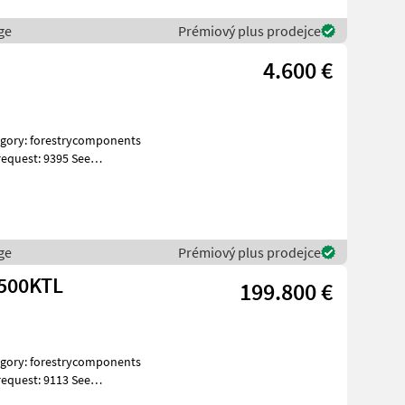
ge
Prémiový plus prodejce
4.600 €
equest: 9395 See
ges Spe
ge
Prémiový plus prodejce
-500KTL
199.800 €
equest: 9113 See
ges Spe