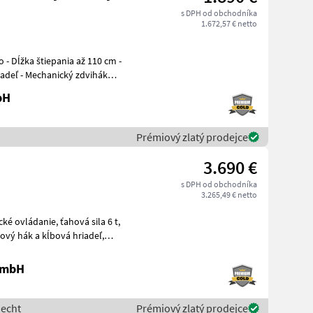
s DPH od obchodníka
1.672,57 € netto
iadeľ - Mechanický zdvihák
bH
Prémiový zlatý prodejce
3.690 €
s DPH od obchodníka
3.265,49 € netto
 GmbH
necht
Prémiový zlatý prodejce