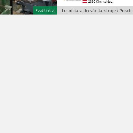
2860 Kirchschlag
Lesnícke a drevárske stroje / Posch
Použitý stroj