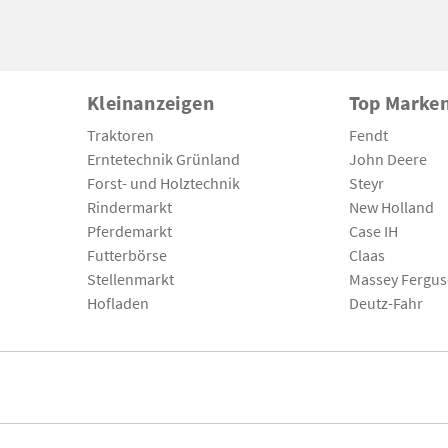
Kleinanzeigen
Top Marke
Traktoren
Fendt
Erntetechnik Grünland
John Deere
Forst- und Holztechnik
Steyr
Rindermarkt
New Holland
Pferdemarkt
Case IH
Futterbörse
Claas
Stellenmarkt
Massey Fergu
Hofladen
Deutz-Fahr