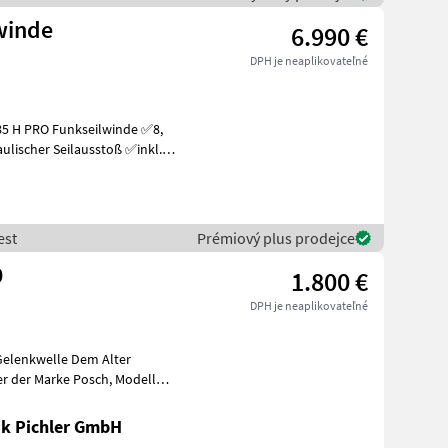
lwinde
6.990 €
DPH je neaplikovateľné
ulischer Seilausstoß ✅inkl.
est
Prémiový plus prodejce
0
1.800 €
DPH je neaplikovateľné
k Pichler GmbH