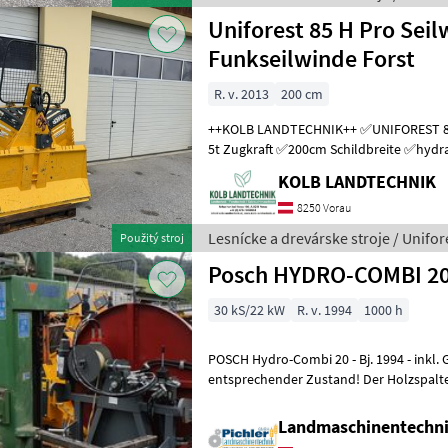
Uniforest 85 H Pro Sei
Funkseilwinde Forst
R. v. 2013
200 cm
++KOLB LANDTECHNIK++ ✅UNIFOREST 85 H PRO Funkseilwinde ✅8,
5t Zugkraft ✅200cm Schildbreite ✅hydra
TERRA Profi Funk - Ziehen / Kurzl
KOLB LANDTECHNIK
8250 Vorau
Lesnícke a drevárske stroje / Unifor
Použitý stroj
Posch HYDRO-COMBI 2
30 kS/22 kW
R. v. 1994
1000 h
POSCH Hydro-Combi 20 - Bj. 1994 - inkl. Gelenkwelle Dem Alter
entsprechender Zustand! Der Holzspalter der Marke Posch, Modell
POSCH Hydro-Combi 20, ist ein
Landmaschinentechni