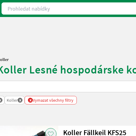
Prohledat nabídky
oller
 Koller Lesné hospodárske 
x
x
x
y
Koller
Vymazat všechny filtry
Koller Fällkeil KFS25