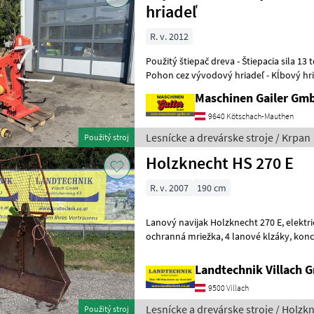
hriadeľ
R. v. 2012
Použitý štiepač dreva - Štiepacia sila 13 to - Dĺžka štiepania až 110 cm -
Pohon cez vývodový hriadeľ - Kĺbový hr
kmeňov - Ovládanie obom
Maschinen Gailer Gm
9640 Kötschach-Mauthen
Lesnícke a drevárske stroje / Krpan
Použitý stroj
Holzknecht HS 270 E
R. v. 2007
190 cm
Lanový navijak Holzknecht 270 E, elektrické ovládanie, ťahová sila 6 t,
ochranná mriežka, 4 lanové klzáky, koncový hák a kĺbová hriadeľ,
držiak na motorovú pílu, ihn
Landtechnik Villach
9500 Villach
Lesnícke a drevárske stroje / Holzk
Použitý stroj