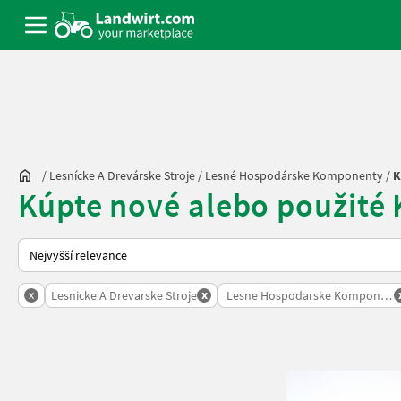
/
Lesnícke A Drevárske Stroje
/
Lesné Hospodárske Komponenty
/
K
Kúpte nové alebo použité
Takto se řadí nabídky na Landwirt.com
x
x
Lesnicke A Drevarske Stroje
Lesne Hospodarske Komponent