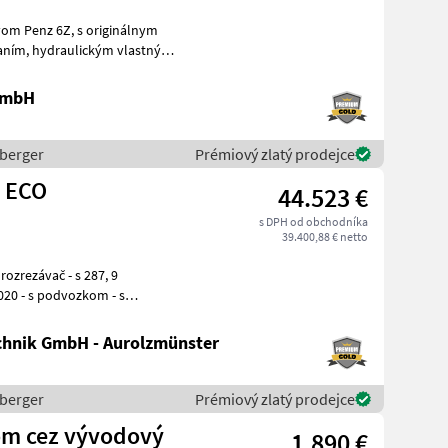
Z, s originálnym
 GmbH
rberger
Prémiový zlatý prodejce
Z ECO
44.523 €
s DPH od obchodníka
39.400,88 € netto
0 m -
hnik GmbH - Aurolzmünster
rberger
Prémiový zlatý prodejce
om cez vývodový
1.890 €