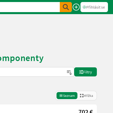
Přihlásit se
komponenty
Filtry
Seznam
Mřížka
702 €