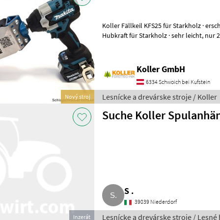
Koller Fällkeil KFS25 für Starkholz · erschütterungsfreies Keilen · 25 t
Hubkraft für Starkholz · sehr leicht, nur 2, 70kg (ohne Schlagschrauber
oder Ratsche
Koller GmbH
6334 Schwoich bei Kufstein
Lesnícke a drevárske stroje / Koller
Nový stroj
Suche Koller Spulanhä
S .
39039 Niederdorf
Lesnícke a drevárske stroje / Les
Inzerát