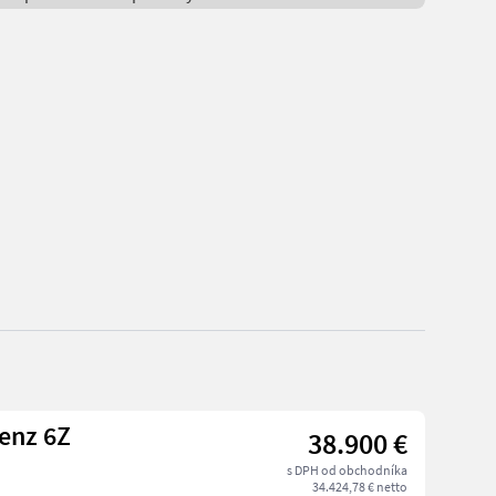
enz 6Z
38.900 €
s DPH od obchodníka
34.424,78 € netto