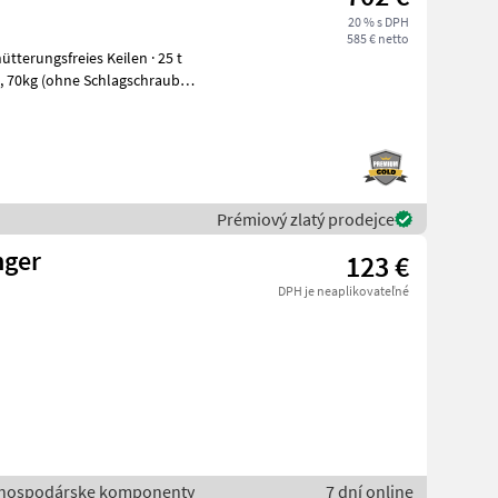
20 % s DPH
585 € netto
Prémiový zlatý prodejce
nger
123 €
DPH je neaplikovateľné
né hospodárske komponenty
7 dní online