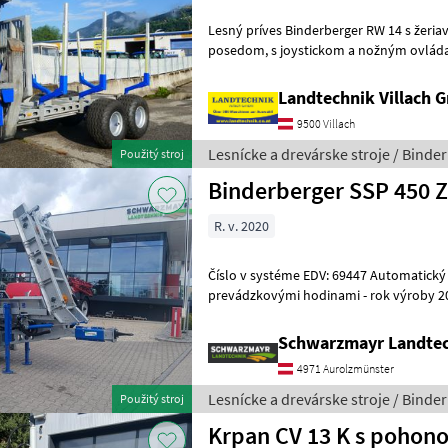
Lesný príves Binderberger RW 14 s žeriavom Penz 6
posedom, s joystickom a nožným ovládaním, hydraulickým vlastným
napájaním s dvojitým liatinovým čer
Landtechnik Villach
9500 Villach
Lesnícke a drevárske stroje / Binde
Použitý stroj
Binderberger SSP 450 
R. v. 2020
Číslo v systéme EDV: 69447 Automatický rozrezávač - s 287, 9
prevádzkovými hodinami - rok výroby 2020 - s podvozkom - s
mechanicky sklopným dopravníkom 4, 4
Schwarzmayr Landtec
4971 Aurolzmünster
Lesnícke a drevárske stroje / Binde
Použitý stroj
Krpan CV 13 K s pohon