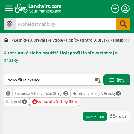
Prohledat nabídky
/
Lesnícke A Drevárske Stroje
/
Hobľovací Stroj A Brúsky
/
Holzprofi
Kúpte nové alebo použité Holzprofi Hobľovací stroj a
brúsky
Takto se řadí nabídky na Landwirt.com
Filtry
x
x
x
Lesnicke A Drevarske Stroje
Hoblovaci Stroj A Brusky
x
x
Holzprofi
Vymazat všechny filtry
Seznam
Mřížka