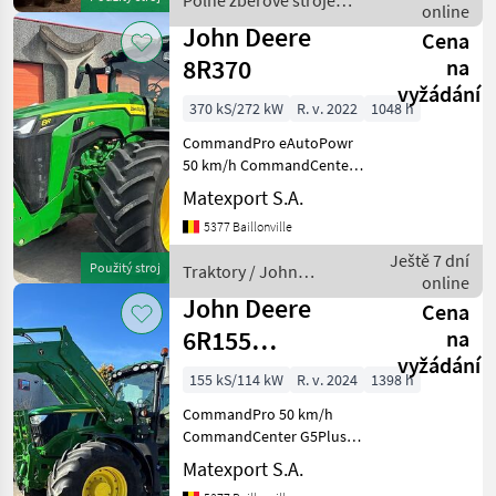
Poľné zberové stroje /
Wege-System, MONTANA
online
Claas
MD_B10_0280 MONTANA K
John Deere
Cena
8R370
na
vyžádání
370 kS/272 kW
R. v. 2022
1048 h
CommandPro eAutoPowr
50 km/h CommandCenter
4600 AutoTrac + SF7000
Matexport S.A.
Gefederte Vorderachse
5377 Baillonville
Active Seat II Pumpe 227
l/min Zapfwelle 1000 /
Ještě 7 dní
Použitý stroj
Traktory / John
1000E Hydraulische +
online
Deere
pneumati
John Deere
Cena
6R155
na
vyžádání
CommandPro
155 kS/114 kW
R. v. 2024
1398 h
CommandPro 50 km/h
CommandCenter G5Plus
Gefederte Vorderachse +
Matexport S.A.
Kabinenfederung AutoTrac