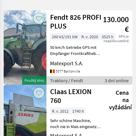
hledání
Fendt 826 PROFI
130.000
Kategorie
Země
Filtry
1
PLUS
€
Zobrazit
260 kS/191 kW
R. v. 2020
3525 h
DPH je
VYBRAT
Obnovit
55
neaplikovateľné
KATEGORII
výsledků
50 km/h Getriebe GPS mit
Empfänger Frontkraftheber
poľnohospodárska technika
51
mit 900-kg-Frontgewicht
Matexport S.A.
Gefederte Kabine und
stavebná technika
4
Vorderachse
5377 Baillonville
Reifendruckregelanlage
Traktory / Fendt
3 dní online
Použitý stroj
VarioGrip Komplette
ZNAČKY
Claas LEXION
Anhängevorrich
Cena
760
na
vyžádání
John
R. v. 2012
1740 h
Deere
Sehr schöne Maschine,
Claas
noch nie in Mais eingesetzt,
New
komplett überholt,
Matexport S.A.