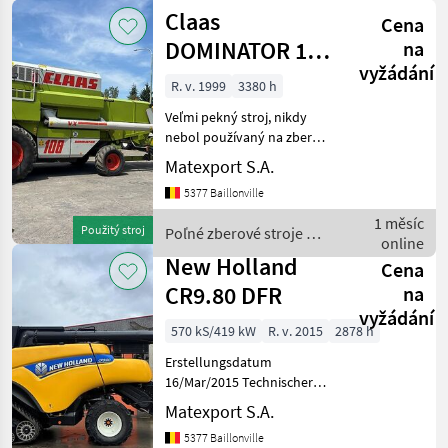
Claas
Cena
DOMINATOR 108
na
vyžádání
VX
R. v. 1999
3380 h
Veľmi pekný stroj, nikdy
nebol používaný na zber
kukurice. K dispozícii s
Matexport S.A.
dvoma rezacími
5377 Baillonville
jednotkami: 1x Claas C510 s
vozíkom rezacej jednotky
1 měsíc
Použitý stroj
Poľné zberové stroje /
1x Claas C510 s vozíko
online
Claas
New Holland
Cena
CR9.80 DFR
na
vyžádání
570 kS/419 kW
R. v. 2015
2878 h
Erstellungsdatum
16/Mar/2015 Technischer
Typ 510870000 - CR9.80 TR4
Matexport S.A.
Variante 422690003 -
5377 Baillonville
422690-Schwadablage