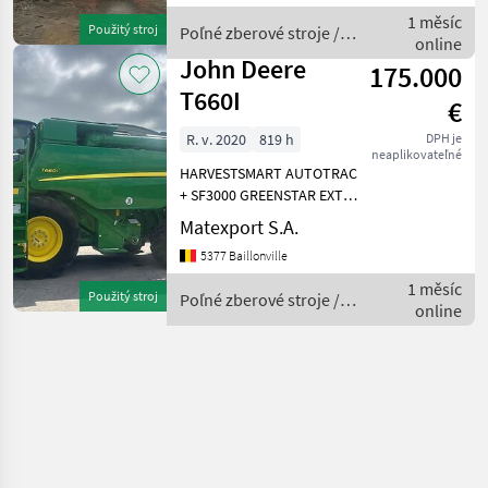
elektr. STD Variante
1 měsíc
Použitý stroj
Poľné zberové stroje /
712780022 - 712780-DGPS-
online
New Holland
Antenne Spu
John Deere
175.000
T660I
€
R. v. 2020
819 h
DPH je
neaplikovateľné
HARVESTSMART AUTOTRAC
+ SF3000 GREENSTAR EXTRA
FINE CUT HÄCKSLER
Matexport S.A.
SPREUVERTEILER
5377 Baillonville
RÜCKFAHRKAMERA und
ENTLEERROHR REIFEN:
1 měsíc
Použitý stroj
Poľné zberové stroje /
680/85R38 - 500/80R28
online
John Deere
JOHN DEERE 725 X (7, 60 m