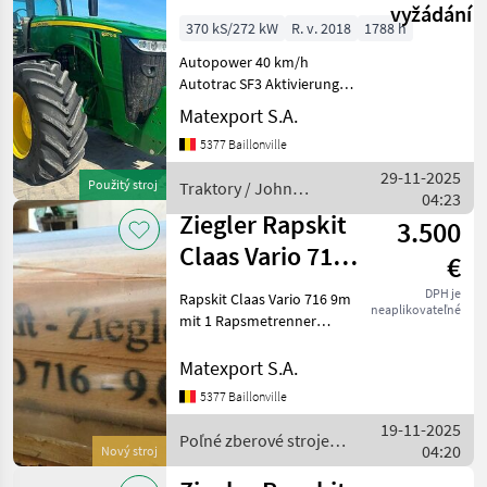
vyžádání
370 kS/272 kW
R. v. 2018
1788 h
Autopower 40 km/h
Autotrac SF3 Aktivierung
SF6000 Antenne
Matexport S.A.
Vorderachsfederung
5377 Baillonville
Kabinenfederung
1000/1000E 07G0RW1550
29-11-2025
Použitý stroj
Traktory / John
IVT 42 KPH 07G0RW1822
04:23
Deere
10IN COLOR TOUCH
Ziegler Rapskit
3.500
DISPLAY 0
Claas Vario 716
€
9m mit 1
DPH je
Rapskit Claas Vario 716 9m
neaplikovateľné
Rapsmetrenner r
mit 1 Rapsmetrenner
rechts, Ziegler Rot
Rapeseed kit Claas Vario
Matexport S.A.
716 9m with 1 rapeseed
5377 Baillonville
knife right h/s, Ziegler red
19-11-2025
Poľné zberové stroj
Poľné zberové stroje /
04:20
Nový stroj
Ziegler