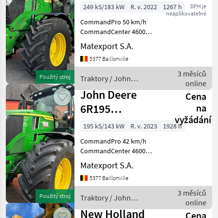
249 kS/183 kW
R. v. 2022
1267 h
DPH je
neaplikovateľné
CommandPro 50 km/h
CommandCenter 4600
Gefederte Vorderachse +
Matexport S.A.
Kabinenfederung AutoTrac
5377 Baillonville
+ SF6000 Premium
Frontktkraftheber
3 měsíců
Použitý stroj
Traktory / John
Frontzapfwelle ISOBUS-
online
Deere
Steckdose Zapfwelle 5
John Deere
Cena
6R195
na
vyžádání
CommandPro
195 kS/143 kW
R. v. 2023
1928 h
CommandPro 42 km/h
CommandCenter 4600
Gefederte Vorderachse +
Matexport S.A.
Kabinenfederung AutoTrac
5377 Baillonville
+ SF6000 ISOBUS-Steckdose
Hydraulikpumpe 155 L/min
3 měsíců
Použitý stroj
Traktory / John
Zapfwelle 540E / 1000 / 100
online
Deere
New Holland
Cena