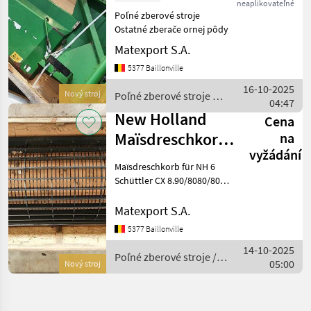
neaplikovateľné
John Deere
Poľné zberové stroje
scneidwerk
Ostatné zberače ornej pôdy
Matexport S.A.
5377 Baillonville
16-10-2025
Nový stroj
Poľné zberové stroje /
04:47
Sonstige
New Holland
Cena
Maïsdreschkorb
na
vyžádání
für NH 6
Maïsdreschkorb für NH 6
Schüttler CX
Schüttler CX 8.90/8080/8070
Teil Nummer 84069767
8.90/8080/8
Poľné zberové stroje
Matexport S.A.
Kombajn adaptér
5377 Baillonville
14-10-2025
Poľné zberové stroje /
05:00
Nový stroj
New Holland