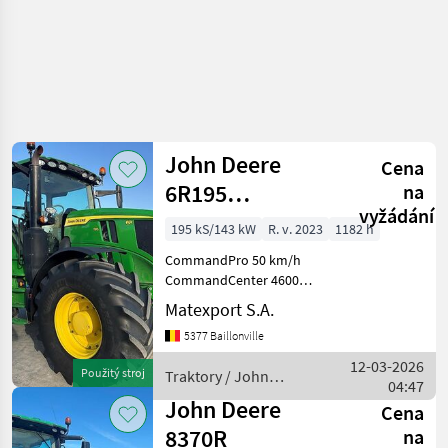
John Deere
Cena
6R195
na
vyžádání
CommandPro
195 kS/143 kW
R. v. 2023
1182 h
CommandPro 50 km/h
CommandCenter 4600
Gefederte Vorderachse +
Matexport S.A.
Kabinenfederung AutoTrac
5377 Baillonville
+ SF6000 ISOBUS-Steckdose
LED-Lichtpaket
12-03-2026
Použitý stroj
Traktory / John
Hydraulikpumpe 155 L/min
04:47
Deere
Zapfwelle 54
John Deere
Cena
8370R
na