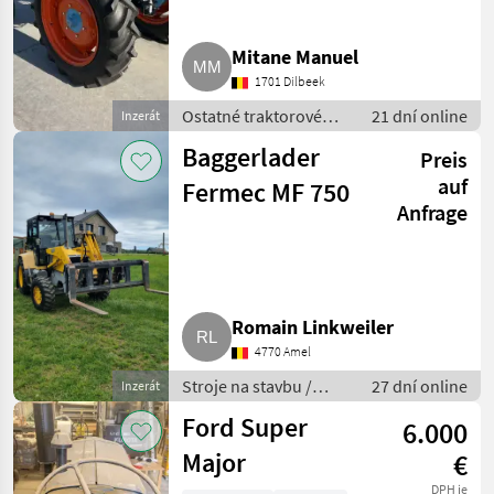
Mitane Manuel
1701 Dilbeek
Ostatné traktorové
21 dní online
Inzerát
komponenty / Ostatné
Baggerlader
Preis
silovo strojové
komponenty
auf
Fermec MF 750
Anfrage
Romain Linkweiler
4770 Amel
Stroje na stavbu /
27 dní online
Inzerát
Ostatné stroje
Ford Super
6.000
stavebného priemyslu
Major
€
DPH je