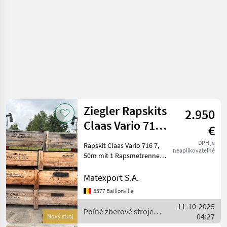
Ziegler Rapskits
2.950
Claas Vario 716
€
7,50m mit 1
DPH je
Rapskit Claas Vario 716 7,
neaplikovateľné
Rapsmetrenn
50m mit 1 Rapsmetrenner
rechts, Ziegler Rot
Rapeseed kit Claas Vario
Matexport S.A.
716 7.50m with 1 rapeseed
5377 Baillonville
knife right h/s, Ziegler red
11-10-2025
Poľné zberové
Poľné zberové stroje /
04:27
Nový stroj
Ziegler