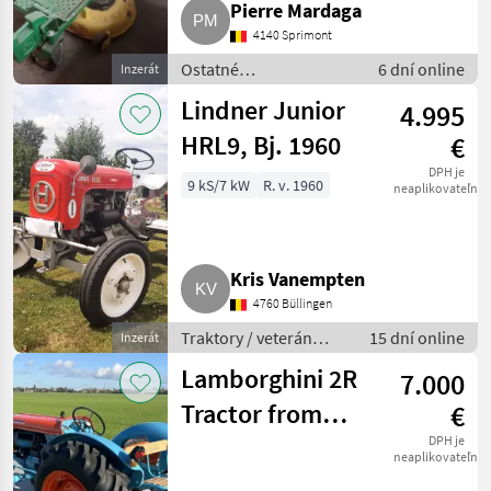
Pierre Mardaga
4140 Sprimont
Ostatné
6 dní online
Inzerát
poľnohospodárske
Lindner Junior
4.995
silové stroje / Motorové
rotačné kosačky
HRL9, Bj. 1960
€
DPH je
9 kS/7 kW
R. v. 1960
neaplikovateľné
Kris Vanempten
4760 Büllingen
Traktory / veterán
15 dní online
Inzerát
traktory
Lamborghini 2R
7.000
Tractor from
€
1967,
DPH je
neaplikovateľné
Lamborghini 2R