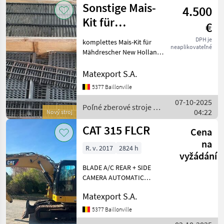
Sonstige Mais-
4.500
Kit für
€
Mähdrescher
DPH je
komplettes Mais-Kit für
neaplikovateľné
New Holland CX
Mähdrescher New Holland
CX 6080 / 6090 complete
6080 / 6
corn kit for NH CX
Matexport S.A.
6080/6090 Poľné zberové
5377 Baillonville
stroje Ostatné zberače
07-10-2025
ornej pôdy
Poľné zberové stroje /
04:22
Nový stroj
Sonstige
CAT 315 FLCR
Cena
na
R. v. 2017
2824 h
vyžádání
BLADE A/C REAR + SIDE
CAMERA AUTOMATIC
CENTRAL LUBRICATION
Matexport S.A.
DOUBLE ACTING HAMMER
LINE LOW SPEED
5377 Baillonville
GRAPPLE/ROTATION LINE