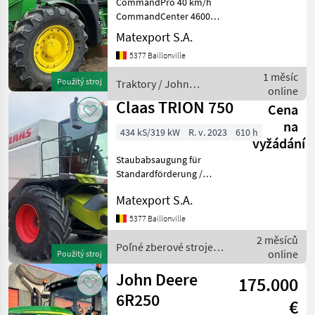
CommandPro 40 km/h
CommandCenter 4600
Gefederte Vorderachse
Matexport S.A.
AutoTrac mit Section
5377 Baillonville
Control Zapfwelle
540/540E/1000
1 měsíc
Použitý stroj
Traktory / John
Hydraulische
online
Deere
Zweileitungsbremse
Claas TRION 750
Cena
CommandPro 40 km/u
na
434 kS/319 kW
R. v. 2023
610 h
vyžádání
Staubabsaugung für
Standardförderung /
Frontverstellung /
Matexport S.A.
verstärkte Frontverstellung
APS-Dreschsystem für
5377 Baillonville
Getreide/Mais (10/7/18),
2 měsíců
SCB Dreschtrommelantrieb
Poľné zberové stroje /
online
Použitý stroj
von 400
Claas
John Deere
175.000
6R250
€