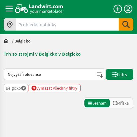
Prohledat nabídky
/
Belgicko
Trh so strojmi v Belgicko v Belgicko
Takto se řadí nabídky na Landwirt.com
Filtry
x
x
Belgicko
Vymazat všechny filtry
Seznam
Mřížka
Zpřesnit