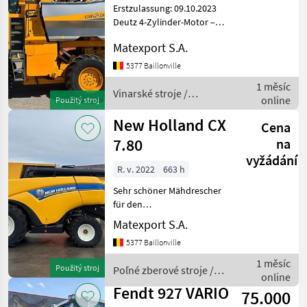
Erstzulassung: 09.10.2023
Deutz 4-Zylinder-Motor –
136 PS (Stage V)
Matexport S.A.
Doppelbunker 2 x 13 HL,
ausgeschnitten EasyClean-
5377 Baillonville
System Air Blade + obere
1 měsíc
Absaugung Klimatisiert
Vinarské stroje /
online
Použitý stroj
Gregoire
New Holland CX
Cena
7.80
na
vyžádání
R. v. 2022
663 h
Sehr schöner Mähdrescher
für den
Getreideernteeinsatz in
Matexport S.A.
neuwertigem Zustand.
5377 Baillonville
Ausgestattet mit
Hangausgleich
1 měsíc
Použitý stroj
Poľné zberové stroje /
(Selbstnivellierung),
online
New Holland
Strohhäcksler,
Fendt 927 VARIO
75.000
Spreuverteiler, ko