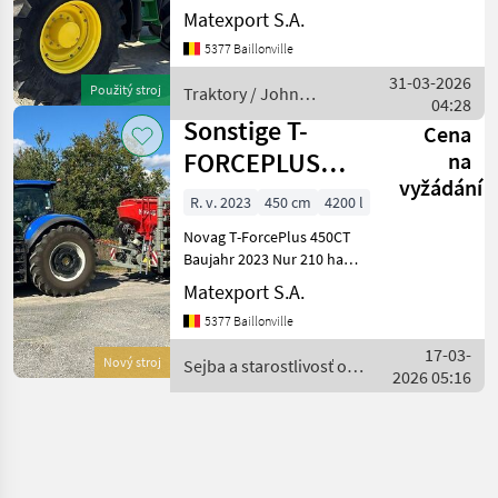
Gefederte Vorderachse +
Matexport S.A.
Kabinenfederung AutoTrac
5377 Baillonville
+ SF7000 ISOBUS-Steckdose
LED-Lichtpaket
31-03-2026
Použitý stroj
Traktory / John
Hydraulikpumpe 155 L/min
04:28
Deere
Zapfwelle
Sonstige T-
Cena
FORCEPLUS
na
vyžádání
450CT
R. v. 2023
450 cm
4200 l
Novag T-ForcePlus 450CT
Baujahr 2023 Nur 210 ha
Arbeitsbreite: 4, 5 m – 24
Matexport S.A.
Reihen Reihenabstand: 18,
5377 Baillonville
75 cm 3 Saatgutbehälter –
4.200 L Verstopfungssensor
17-03-
Nový stroj
Sejba a starostlivosť o
Agtron-Sensor
2026 05:16
plodinu / Sonstige