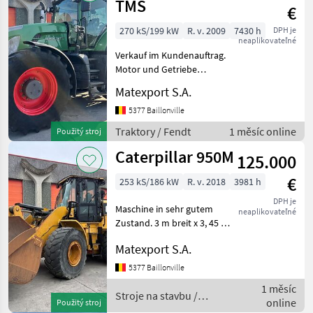
TMS
€
270 kS/199 kW
R. v. 2009
7430 h
DPH je
neaplikovateľné
Verkauf im Kundenauftrag.
Motor und Getriebe
befinden sich in
Matexport S.A.
einwandfreiem
Betriebszustand. Ein
5377 Baillonville
zweiter kompletter Radsatz
Traktory / Fendt
1 měsíc online
Použitý stroj
mit Reifen der Größe
Caterpillar 950M
520/70R34 ist ebenfa
125.000
€
253 kS/186 kW
R. v. 2018
3981 h
DPH je
Maschine in sehr gutem
neaplikovateľné
Zustand. 3 m breit x 3, 45 m
hoch x 6, 91 m lang x 19.200
Matexport S.A.
kg Caterpillar C7.1 Motor,
186 kW / 250 PS Zusätzliche
5377 Baillonville
Hydraulikleitung,
1 měsíc
Hydraulikleit
Stroje na stavbu /
online
Použitý stroj
Caterpillar