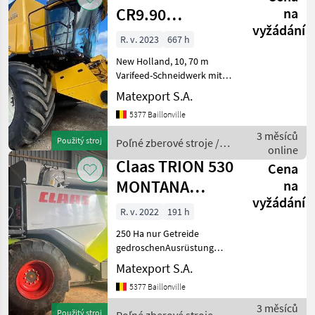
CR9.90
na
vyžádání
REVELATION
R. v. 2023
667 h
ALLRAD
New Holland, 10, 70 m
Varifeed-Schneidwerk mit
bidirektionalem
Matexport S.A.
Transportwagen
5377 Baillonville
Komplettes GPS-System
mit Antenne und zwei
3 měsíců
Použitý stroj
Poľné zberové stroje /
Bildschirmen Reifen:
online
New Holland
900/60R38 – 620/70R26 Ma
Claas TRION 530
Cena
MONTANA
na
vyžádání
ALLRAD
R. v. 2022
191 h
250 Ha nur Getreide
gedroschenAusrüstung
MD_B06_0060
Matexport S.A.
Vorsatzgerätantrieb M,
5377 Baillonville
konstant MD_B08_0060
Schneidwerkzylinder mit 2-
3 měsíců
Použitý stroj