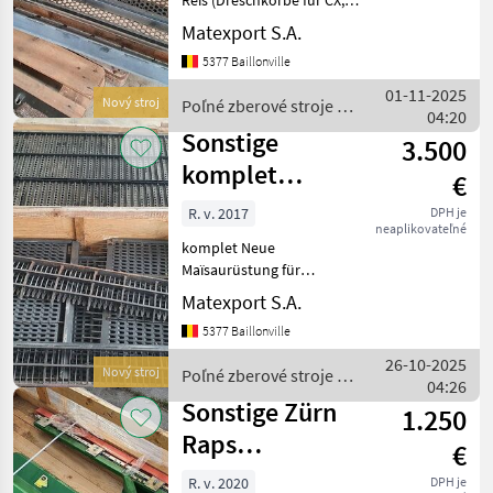
CX
Reis (Dreschkörbe für CX,
Vorsieb, Ober- und
Matexport S.A.
Untersieb) CX/CR-
5377 Baillonville
Komplettsatz für Mais
(Dreschkörbe für CX,
01-11-2025
Nový stroj
Poľné zberové stroje /
Vorrost, Ober- und
04:20
Sonstige
Untersiebt) Compl
Sonstige
3.500
komplet
€
Maïsaurüstung
R. v. 2017
DPH je
neaplikovateľné
für Mâhdrescher
komplet Neue
New Hollan
Maïsaurüstung für
Mâhdrescher New Holland
Matexport S.A.
CX 6080 / 6090 complete
5377 Baillonville
new maïs equipment for
combine harvester New
26-10-2025
Nový stroj
Poľné zberové stroje /
Holland CX 6080 / 6090
04:26
Sonstige
Poľné zberové st
Sonstige Zürn
1.250
Raps
€
Seitenmesser für
R. v. 2020
DPH je