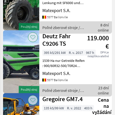
Lenkung mit SF6000 und
Kemper 490 Plus Premium-
Matexport S.A.
Stoffsitze 2 elektrisch
5377 Baillonville
verstellbare und
beheizbare Rückspiegel
8 dní
Použitý stroj
Poľné zberové stroje /
Premium-Beleuchtungs
online
John Deere
Deutz Fahr
119.000
C9206 TS
€
395 kS/291 kW
R. v. 2017
967 h
DPH je
neaplikovateľné
1539 Ha nur Getreide Reifen
: 900/60R32-500/70R24
überarbeitetes
Matexport S.A.
Autocontour-Schneidwerk
5377 Baillonville
Deutz-Fahr 7, 20m mit
Schneidwerkswagen
23 dní
Použitý stroj
Poľné zberové stroje /
Rapsverlängerung mit 2
online
Deutz Fahr
hydraulischen
Gregoire GM7.4
Cena
na
135 kS/99 kW
R. v. 2022
403 h
vyžádání