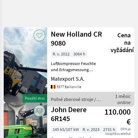
New Holland CR
Cena
9080
na
vyžádání
R. v. 2012
3064 h
Luftkompressor Feuchte
und Ertragsmessung
Smartsteer Sehr schöne
Matexport S.A.
Maschine, nur Getriede
5377 Baillonville
gedroschen. Mähdrescher
und Schneidwerk überholt.
1 měsíc
Použitý stroj
Poľné zberové stroje /
Poľné zberové stroje
online
New Holland
Komba
John Deere
110.000
6R145
€
145 kS/107 kW
R. v. 2023
2731 h
DPH je
neaplikovateľné