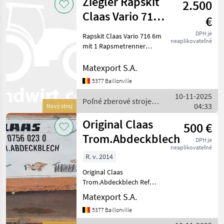
Ziegler Rapskit
2.500
Claas Vario 716
€
6m mit 1
DPH je
Rapskit Claas Vario 716 6m
neaplikovateľné
Rapsmetrenner r
mit 1 Rapsmetrenner
rechts, Ziegler Rot
Rapeseed kit Claas Vario
Matexport S.A.
716 6m with 1 rapeseed
5377 Baillonville
knife right h/s, Ziegler red
10-11-2025
Poľné zberové stroj
Poľné zberové stroje /
04:33
Nový stroj
Ziegler
Original Claas
500 €
Trom.Abdeckblech
DPH je
neaplikovateľné
R. v. 2014
Original Claas
Trom.Abdeckblech Ref
0756023.0 Original Claas
Matexport S.A.
drum cover plate Poľné
5377 Baillonville
zberové stroje Ostatné
zberače ornej pôdy