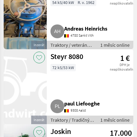
54 kS/40 kW
R. v. 1962
neaplikovateľné
Andreas Heinrichs
4780 Sankt Vith
Traktory / veterán
1 měsíc online
Inzerát
traktory
Steyr 8080
1 €
DPH je
72 kS/53 kW
neaplikovateľné
paul Liefooghe
9308 Aalst
Traktory / Tradičný
1 měsíc online
Inzerát
traktor
Joskin
17.000