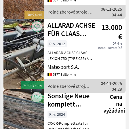
5377 Baillonville
Holland CX
08-11-2025
7.80/7.90/8.70/8.80/8.90
Poľné zberové stroje /
04:44
Poľné zberové
Nový stroj
Sonstige
ALLARAD ACHSE
13.000
FÜR CLAAS
€
LEXION 750 4
R. v. 2012
DPH je
neaplikovateľné
WHEEL DRIV
ALLARAD ACHSE CLAAS
LEXION 750 (TYPE C55) /
LEXION 760 (TYPE C56) 4
Matexport S.A.
WHEEL DRIVE REAR AXLE
5377 Baillonville
CLAAS LEXION 750 5TYPE
C55) / LEXION 760 (TYPE
04-11-2025
Použitý stroj
Poľné zberové stroje /
C56) Poľné zberové stroje
04:29
Claas
Sonstige Neue
Cena
komplett
na
vyžádání
Umbausatz für
R. v. 2024
Reis und Maïs für
CX/CR-Komplettsatz für