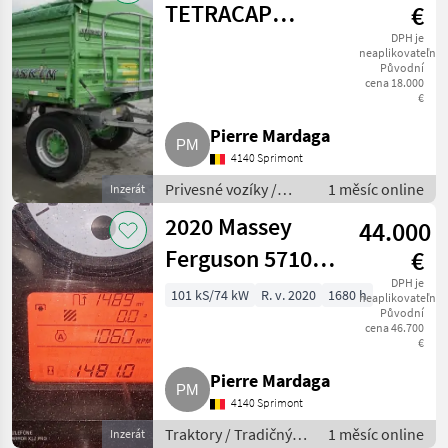
TETRACAP
€
5525/16DR120
DPH je
neaplikovateľné
Původní
Anhänger
cena 18.000
€
Pierre Mardaga
4140 Sprimont
Privesné vozíky /
1 měsíc online
Inzerát
Ostatné privesné
2020 Massey
44.000
vozíky
Ferguson 5710M
€
Traktor
DPH je
101 kS/74 kW
R. v. 2020
1680 h
neaplikovateľné
Původní
cena 46.700
€
Pierre Mardaga
4140 Sprimont
Traktory / Tradičný
1 měsíc online
Inzerát