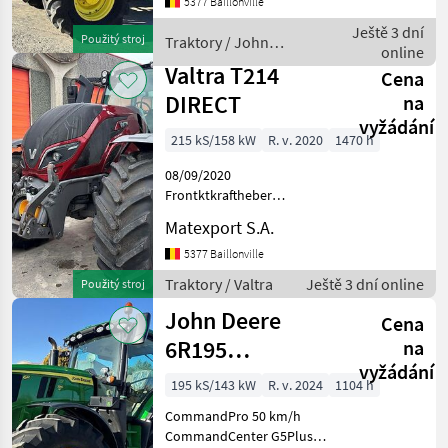
5377 Baillonville
mit Section Control und
SF6000 Zapfwelle
Ještě 3 dní
Použitý stroj
Traktory / John
540/540E/1000
online
Deere
Hydraulische Zweileit
Valtra T214
Cena
DIRECT
na
vyžádání
215 kS/158 kW
R. v. 2020
1470 h
08/09/2020
Frontktkraftheber
Frontzapfwelle 50 km/h
Matexport S.A.
Gefederte Vorderachse
Pneumatische Bremsanlage
5377 Baillonville
Klimaanlage Gefederte
Traktory / Valtra
Ještě 3 dní online
Použitý stroj
Kabine Kriechganggetriebe
John Deere
GPS-Vorbereitung
Cena
6R195
na
vyžádání
CommandPro
195 kS/143 kW
R. v. 2024
1104 h
CommandPro 50 km/h
CommandCenter G5Plus