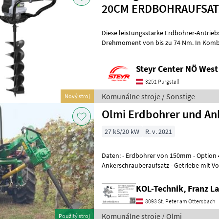
20CM ERDBOHRAUFSAT
Diese leistungsstarke Erdbohrer-Antriebs
Drehmoment von bis zu 74 Nm. In Komb
entsprechenden Bohrer wird das Bohre
Steyr Center NÖ West
3251 Purgstall
Komunálne stroje / Sonstige
Nový stroj
Olmi Erdbohrer und An
27 kS/20 kW
R. v. 2021
Daten: - Erdbohrer von 150mm - Option 450mm -
Ankerschrauberaufsatz - Getriebe mit V
Umschaltbar - Hydraulische Schwenkein
KOL-Technik, Franz L
8093 St. Peter am Ottersbach
Komunálne stroje / Olmi
Použitý stroj