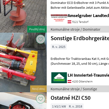
Dominator ECO Erdbohrer mit 3 Punkt A
Bohrer mit Gelenkwelle Jetzt zum Aktionspreis. Dominator ECO
Erdbohrer mit 2 Bohrern (23+46 cm) mit
Amselgruber Landte
5121 Tarsdorf
Komunálne stroje / Dominator
Použitý stroj
Sonstige Erdbohrgerät
R. v. 2025
Erdbohrer für Traktoranbau Kat II, mit Gelenkwelle, 3 Bohrkörper
(Durchmesser 18, 25, und 50 cm), Länge der Bohrkörper ca. 90 cm, mit
Abstellstützen, Ausstellungsger
LH Innviertel-Traunvi
4100 Ottensheim
Komunálne stroje / Sonstige
Nový stroj
Ostatné HZI C50
1 kS/1 kW
R. v. 2018