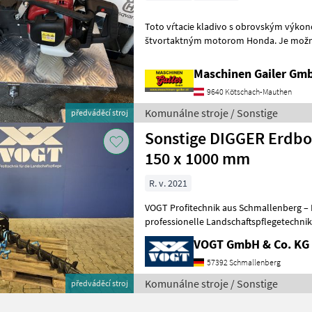
Toto vŕtacie kladivo s obrovským výko
štvortaktným motorom Honda. Je možné
Maschinen Gailer Gm
9640 Kötschach-Mauthen
Komunálne stroje / Sonstige
předváděcí stroj
Sonstige DIGGER Erdboh
150 x 1000 mm
R. v. 2021
VOGT Profitechnik aus Schmallenberg – I
professionelle Landschaftspflegetechnik = Mehrere VOGT-Standorte 
100 Servicepartner in Deutsch
VOGT GmbH & Co. KG
57392 Schmallenberg
Komunálne stroje / Sonstige
předváděcí stroj