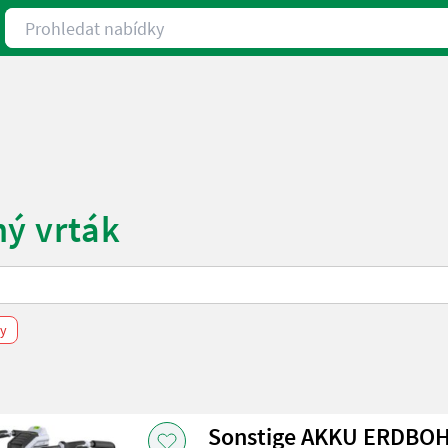
Prohledat nabídky
ný vrták
ry
Sonstige AKKU ERDBO