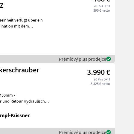
Z
20 % s DPH
390 € netto
einheit verfügt über ein
ination mit dem
n durch Bode
Prémiový plus prodejce
kerschrauber
3.990 €
20 % s DPH
3.325 € netto
or und Retour Hydraulisch
richtung
ampl-Küssner
Prémiový plus prodejce