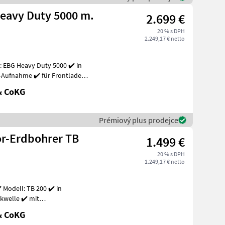
Heavy Duty 5000 m.
2.699 €
20 % s DPH
2.249,17 € netto
: EBG Heavy Duty 5000 ✔️ in
-Aufnahme ✔️ für Frontlader
& CoKG
Prémiový plus prodejce
or-Erdbohrer TB
1.499 €
20 % s DPH
1.249,17 € netto
 Modell: TB 200 ✔️ in
e ✔️ mit
n Trakt
& CoKG