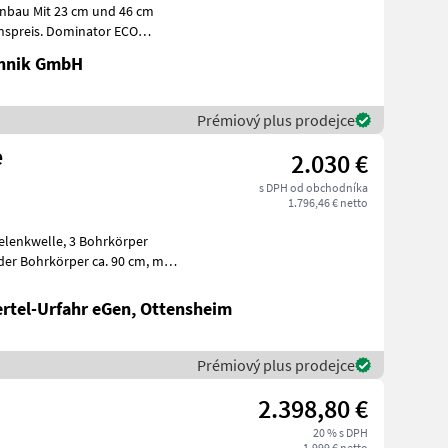
nbau Mit 23 cm und 46 cm
chnik GmbH
Prémiový plus prodejce
e
2.030 €
s DPH od obchodníka
1.796,46 € netto
ertel-Urfahr eGen, Ottensheim
Prémiový plus prodejce
2.398,80 €
20 % s DPH
1.999 € netto