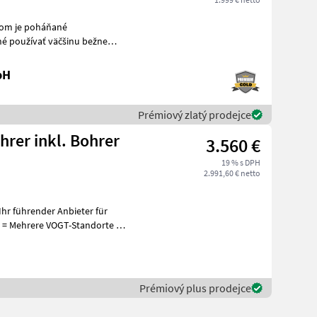
nom je poháňané
 používať väčšinu bežne
dostupných vrtákov. Tešíme sa na vašu objednávku! K
bH
Prémiový zlatý prodejce
rer inkl. Bohrer
3.560 €
19 % s DPH
2.991,60 € netto
hr führender Anbieter für
+
Prémiový plus prodejce