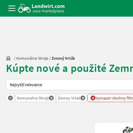
/
Komunálne Stroje
/
Zemný Vrták
Kúpte nové a použité Zem
Takto se řadí nabídky na Landwirt.com
x
x
x
x
Komunalne Stroje
Zemny Vrtak
Vymazat všechny filt