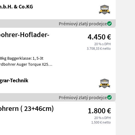
.b.H. & Co.KG
Prémiový zlatý prodejce
bohrer-Hoflader-
4.450 €
20 % s DPH
3.708,33 € netto
g Baggerklasse: 1, 5-3t
Erdbohrer Auger Torque X2500
grar-Technik
Prémiový zlatý prodejce
ohrern ( 23+46cm)
1.800 €
20 % s DPH
1.500 € netto