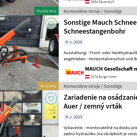
3654 Raxendorf
Komunálne stroje / Sonstige
Použitý stroj
Sonstige Mauch Schnee
Schneestangenbohr
R. v. 2026
Ausstattung: - Front- oder Heckhydraulik montierbar - hdraulisch
angetrieben - Horizontalverschub und B
Neigungsverstellung mit Spind
MAUCH Gesellschaft m
5274 Burgkirchen
Komunálne stroje / Sonstige
Nový stroj
Zariadenie na osádzani
Auer / zemný vrták
R. v. 2025
Vybavenie: - montovateľné na dosku pre snehový pluh, prednú alebo
zadnú hydrauliku (na obrázkoch je verz