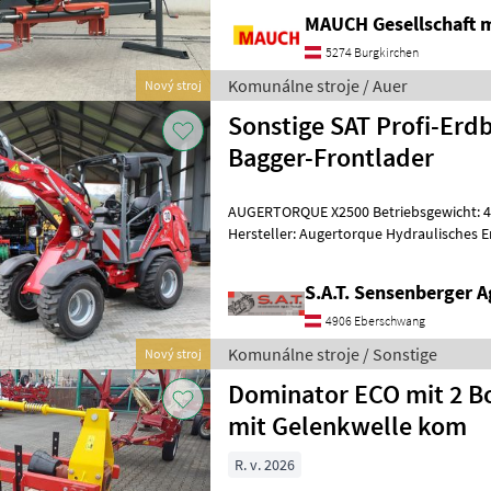
horizontálny posun a posun vrtá
MAUCH Gesellschaft m
5274 Burgkirchen
Komunálne stroje / Auer
Nový stroj
Sonstige SAT Profi-Erd
Bagger-Frontlader
AUGERTORQUE X2500 Betriebsgewicht: 48k
Hersteller: Augertorque Hydraulisches 
Kompaktes hydraulisches Bohrgerä
S.A.T. Sensenberger A
4906 Eberschwang
Komunálne stroje / Sonstige
Nový stroj
Dominator ECO mit 2 B
mit Gelenkwelle kom
R. v. 2026