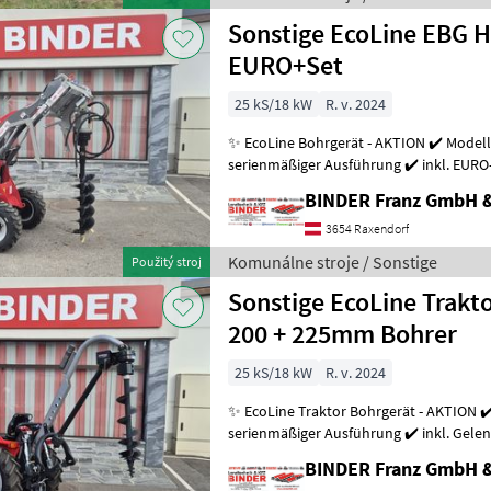
Sonstige EcoLine EBG 
EURO+Set
25 kS/18 kW
R. v. 2024
✨ EcoLine Bohrgerät - AKTION ✔️ Modell
serienmäßiger Ausführung ✔️ inkl. EURO
und Hoftrac mit EURO ✔️ mit
BINDER Franz GmbH 
3654 Raxendorf
Komunálne stroje / Sonstige
Použitý stroj
Sonstige EcoLine Trakt
200 + 225mm Bohrer
25 kS/18 kW
R. v. 2024
✨ EcoLine Traktor Bohrgerät - AKTION ✔️
serienmäßiger Ausführung ✔️ inkl. Gelenkwell
Überlastsicherung ✔️ Dreipunkt-Anbau a
BINDER Franz GmbH 