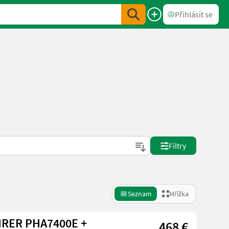
Přihlásit se
Filtry
Seznam
Mřížka
HRER PHA7400E +
468 €