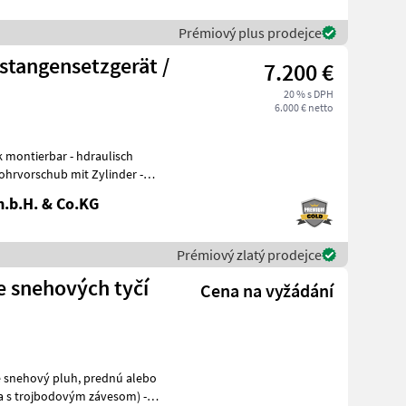
Prémiový plus prodejce
stangensetzgerät /
7.200 €
20 % s DPH
6.000 € netto
ohrvorschub mit Zylinder -
.b.H. & Co.KG
Prémiový zlatý prodejce
e snehových tyčí
Cena na vyžádání
ia s trojbodovým závesom) -