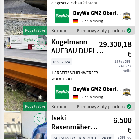
eingesetzt.Schaufel steht
am Standort Neuensalz.
BayWa GMZ Oberfranken
Komunálne stroje Ostatné
komunálne náradia
96052 Bamberg
Komunálne
Prémiový zlatý prodejce
Použitý stroj
stroje /
Kugelmann
29.300,18
Caterpillar
AUFBAU DUPLEX
€
3,2 M³
R. v. 2024
19 % s DPH
24.622 €
netto
1 ARBEITSSCHEINWERFER
MODUL 701
AUFSTIEGSLEITER A
BayWa GMZ Oberfranken
DUPLEX VA1 ELEKTRISCHE
STREUBILDVERSTELLUNG
96052 Bamberg
(ESB)1 ELEKTRISCHE
Komunálne
Prémiový zlatý prodejce
Použitý stroj
STREUKONTROLLE (ESK)1
stroje /
Iseki
ERSTMONTAGE AM
6.500
Kugelmann
FAHRZEUG1 KUPPL
Rasenmäher
€
SFR22 14200
24 kS/18 kW
R. v. 2010
126 cm
s DPH od