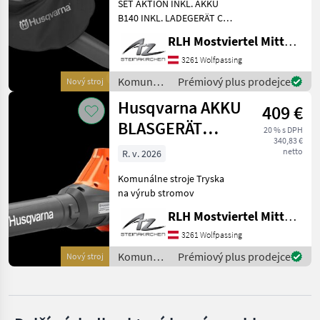
SET AKTION INKL. AKKU
Husqvarna
B140 INKL. LADEGERÄT C80
Komunálne stroje Tryska
RLH Mostviertel Mitte - Standort Steinakirchen
Stihl
na výrub stromov
3261 Wolfpassing
Echo
Komunálne
Prémiový plus prodejce
Nový stroj
stroje /
Husqvarna AKKU
Honda
409 €
Husqvarna
BLASGERÄT
20 % s DPH
John Deere
340,83 €
530iB
netto
R. v. 2026
Eco Technologies
Komunálne stroje Tryska
na výrub stromov
Zobrazit
všech 7
RLH Mostviertel Mitte - Standort Steinakirchen
3261 Wolfpassing
MARKETPLACE
Komunálne
Prémiový plus prodejce
Nový stroj
Nabídky
stroje /
Marketplace
Inzeráty
prodejců
Husqvarna