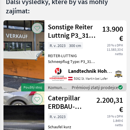
Další výsledky, které by vás mohly
zajímat:
Sonstige Reiter
13.900
Luttnig P3_3103
€
(26120)
R. v. 2023
300 cm
20 % s DPH
11.583,33 €
netto
REITER-LUTTNIG
Schneepflug Type: P3_3101
Hochsteigender
Landtechnik Hohenwarter GmbH
Schneepflug mit 3
Pflugscharen. *Anbau 3
5092 St. Martin bei Lofer
Punkt *Räumbreite: 2, 65 m
Komunálne
Prémiový zlatý prodejce
Použitý stroj
*3-scharige Ausführung *3,
stroje /
Caterpillar
10 m Pflugbreite
2.200,31
Sonstige
ERDBAU-
€
SCHAUFEL 1,1
R. v. 2023
19 % s DPH
1.849 €
M³, 2.060
netto
Schaufel kurz