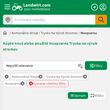
Prohledat nabídky
/
Komunálne Stroje
/
Tryska Na Výrub Stromov
/
Husqvarna
Kúpte nové alebo použité Husqvarna Tryska na výrub
stromov
Takto se řadí nabídky na Landwirt.com
Filtry
x
x
x
Komunalne Stroje
Tryska Na Vyrub Stromov
x
x
Husqvarna
Vymazat všechny filtry
Seznam
Mřížka