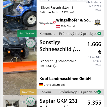
obchodníka
5.752,21 €
- Diesel Rasentraktor - 3
netto
Zylinder Motor, 1123cm3 -
Hydrostatgetriebe -
Wingelhofer & Söhne GmbH
Vorwärtsgeschwindikeit 16,
5 km/h -
2084 Starrein
Rückwärtsgeschwindikeit:
Komunálne
Prémiový zlatý prodejce
Použitý stroj
10 km/h - Servolenkung -
stroje /
Sonstige
Sch
1.666
Iseki
Schneeschild /
€
Räumschild 3
19 % s DPH
Schneepflug Schneeschild
1.400 €
Punkt
netto
(Int. 15314)
Schnellkupplungs-
Anbauplatte 3 -Punkt Kat.0-
Kopf Landmaschinen GmbH
Aufnahme Hydraulisch
verstellbar Feder-
77743 Schutterzell
Kippfunktion, rechts und
Komunálne
Prémiový plus prodejce
Nový stroj
links schwenkbar 2
stroje /
Saphir GKM 231
5.355
Sonstige