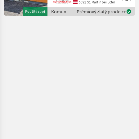
Pflugscharen. *Anbau 3
5092 St. Martin bei Lofer
Punkt *Räumbreite: 2, 65 m
Komunálne
Prémiový zlatý prodejce
Použitý stroj
*3-scharige Ausführung *3,
stroje /
10 m Pflugbreite
Sonstige