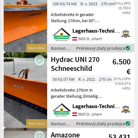
100 kS/74 kW
R. v. 2023
270 cm
20 % s DPH
15.750 €
netto
Arbeitsbreite in gerader
Stellung: 270cm, bei 30°:
240cm, mit Schneeblende
Lagerhaus-Technik St. Johann
Gummi, lagernd und sofort
verfügbar. Wir bitten
5600 St. Johann
telefonisch oder per Mail
Komunálne
Prémiový zlatý prodejce
Nový stroj
Ihren Besuch be
stroje /
Hydrac UNI 270
6.500
Kahlbacher
Schneeschild
€
50 kS/37 kW
R. v. 2022
270 cm
20 % s DPH
5.416,67 €
netto
Arbeitsbreite: 270cm in
gerader Stellung, Einteiliges
Schild mit
Lagerhaus-Technik St. Johann
überlastsicherung, hydr.
Schwenkbar, 3- Punkt
5600 St. Johann
Anbau, Schwenkbereich
Komunálne
Prémiový zlatý prodejce
Nový stroj
+-30°, mit Schockventil,
stroje /
Amazone
lagernd
53.431
Hydrac