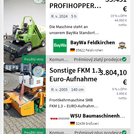
PROFIHOPPER
€
SMARTLINE
R. v. 2024
5 h
19 % s DPH
44.900 €
PH1500
netto
Die Maschine steht an
unserem BayWa Standort in
DE-89155 Erbach.Gerne
BayWa Feldkirchen
steht Ihnen Herr Straub
unter Tel.: 07305 173 52 für
85622 Feldkirchen
Ihre Anfrage zur
Komunálne
Prémiový zlatý prodejce
Použitý stroj
Verfügung!ProfiHopper PH
stroje /
Sonstige FKM 1.3
3.804,10
Amazone
Euro-Aufnahme
€
R. v. 2005
140 cm
9 % s DPH
3.490 €
netto
Frontkehrmaschine SMB
FKM 1.3 – EURO-Aufnahme
– sofort verfügbar Zum
WSU Baumaschinenhandel u. Gerätevermietung GmbH
Verkauf steht eine
gebrauchte SMB
82439 Großweil
Frontkehrmaschine FKM
Komunálne
Prémiový plus prodejce
Použitý stroj