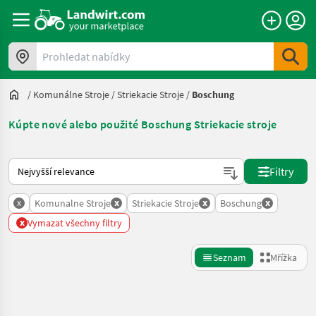
Prohledat nabídky
/
Komunálne Stroje
/
Striekacie Stroje
/
Boschung
Kúpte nové alebo použité Boschung Striekacie stroje
Takto se řadí nabídky na Landwirt.com
Filtry
x
x
x
x
Komunalne Stroje
Striekacie Stroje
Boschung
x
Vymazat všechny filtry
Seznam
Mřížka