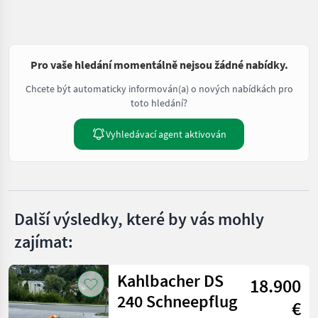
Pro vaše hledání momentálně nejsou žádné nabídky.
Chcete být automaticky informován(a) o nových nabídkách pro
toto hledání?
Vyhledávací agent aktivován
Další výsledky, které by vás mohly
zajímat:
Kahlbacher DS
18.900
240 Schneepflug
€