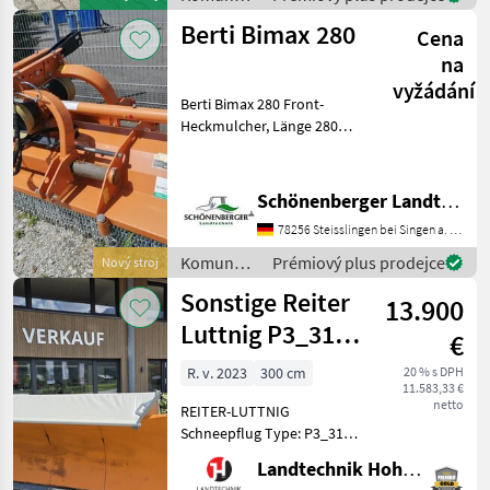
1.3. Gepflegter Zustand.
stroje /
Berti Bimax 280
Bürsten Top.
Cena
Sonstige
na
vyžádání
Berti Bimax 280 Front-
Heckmulcher, Länge 280
3Ya Messer Gelenkwelle
60/1000N Rohrlänge 2500
hydr. Seitenverschiebung, 1
Schönenberger Landtechnik OHG
Satz Kufen, Ketten H260
78256 Steisslingen bei Singen a. Htwl.
Doppelter Dreipunktbo
Komunálne
Prémiový plus prodejce
Nový stroj
stroje /
Sonstige Reiter
13.900
Berti
Luttnig P3_3103
€
(26120)
R. v. 2023
300 cm
20 % s DPH
11.583,33 €
netto
REITER-LUTTNIG
Schneepflug Type: P3_3101
Hochsteigender
Landtechnik Hohenwarter GmbH
Schneepflug mit 3