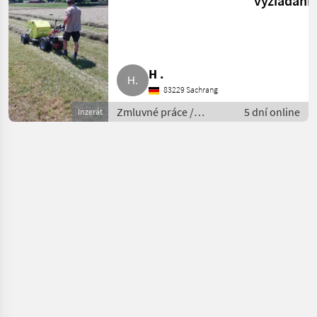
vyžiadani
CAEB
Mountainpresse
550
H .
83229 Sachrang
Zmluvné práce /
5 dní online
Inzerát
Lisovanie balov