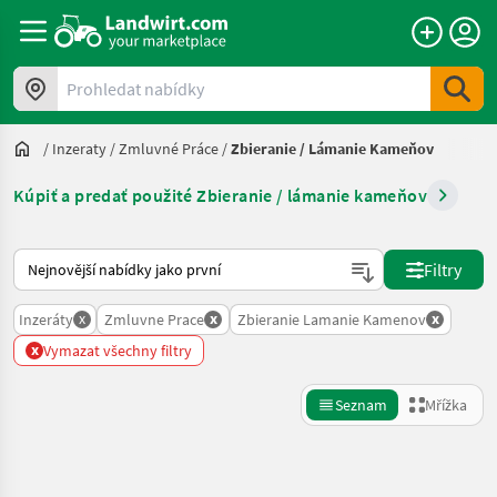
Prohledat nabídky
/
Inzeraty
/
Zmluvné Práce
/
Zbieranie / Lámanie Kameňov
Kúpiť a predať použité Zbieranie / lámanie kameňov
Takto se řadí nabídky na Landwirt.com
Filtry
x
x
x
Inzeráty
Zmluvne Prace
Zbieranie Lamanie Kamenov
x
Vymazat všechny filtry
Seznam
Mřížka