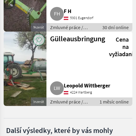
MARKETPLACE
F H
Nabídky
Marketplace
Inzeráty
5301 Eugendorf
prodejců
Zmluvné práce /
30 dní online
Inzerát
Zbieranie / lámanie
Gülleausbringung
Cena
kameňov
na
vyžiadani
Leopold Wittberger
4224 Wartberg
Zmluvné práce /
1 měsíc online
Inzerát
Zbieranie / lámanie
kameňov
Další výsledky, které by vás mohly