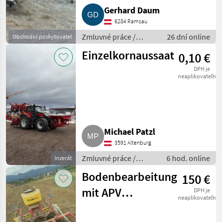
Gerhard Daum
6284 Ramsau
Zmluvné práce /
26 dní online
Obchodní poskytovatel
Požičovňa strojov
Einzelkornaussaat
0,10 €
DPH je
neaplikovateľné
Michael Patzl
3591 Altenburg
Zmluvné práce /
6 hod. online
Inzerát
Pestovanie a výsev
Bodenbearbeitung
150 €
mit APV
DPH je
neaplikovateľné
Saatstreuer