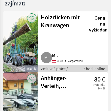
zajímat:
Holzrücken mit
Cena
na
Kranwagen
vyžiadani
M .
3231 St. Margarethen
Zmluvné práce /
2 hod. online
Inzerát
Kácanie dreva /
Anhänger-
80 €
prehodenie lesa
Verleih,
Preis inkl.
MwSt
Anhänger-
Vermietung