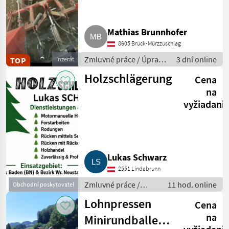
Mathias Brunnhofer
8605 Bruck-Mürzzuschlag
Zmluvné práce / Úprava
3 dní online
TOP
Inzerát
pôdy
Holzschlägerung
Cena
na
vyžiadani
Lukas Schwarz
2551 Lindabrunn
Zmluvné práce /
11 hod. online
Obchodní poskytovatel
Kácanie dreva /
Lohnpressen
Cena
prehodenie lesa
na
Minirundballen