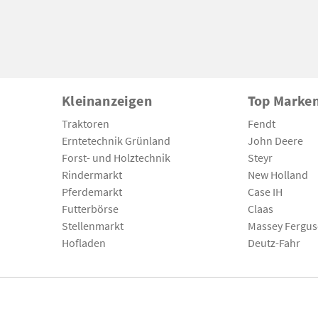
Kleinanzeigen
Top Marke
Traktoren
Fendt
Erntetechnik Grünland
John Deere
Forst- und Holztechnik
Steyr
Rindermarkt
New Holland
Pferdemarkt
Case IH
Futterbörse
Claas
Stellenmarkt
Massey Fergu
Hofladen
Deutz-Fahr