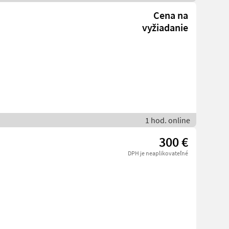
Cena na
vyžiadanie
1 hod. online
300 €
DPH je neaplikovateľné