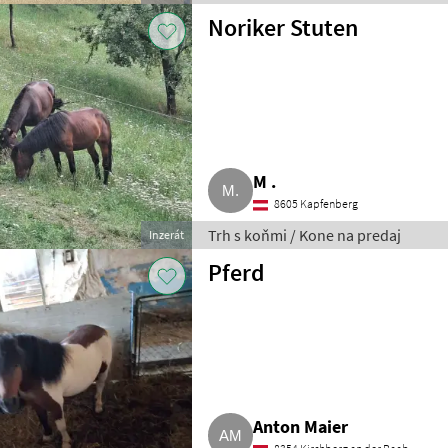
Noriker Stuten
M .
8605 Kapfenberg
Trh s koňmi / Kone na predaj
Inzerát
Pferd
Anton Maier