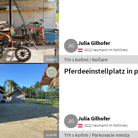
Julia Gilhofer
4212 Neumarkt im Mühlkreis
Trh s koňmi / Kočiare
Inzerát
Pferdeeinstellplatz in 
Julia Gilhofer
4212 Neumarkt im Mühlkreis
Trh s koňmi / Parkovacie miesta
Inzerát