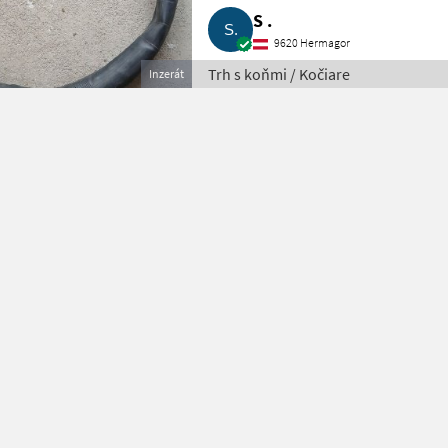
S .
9620 Hermagor
Trh s koňmi / Kočiare
Inzerát