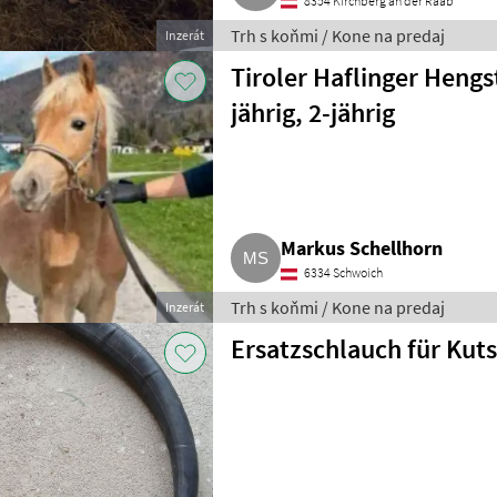
8354 Kirchberg an der Raab
Trh s koňmi / Kone na predaj
Inzerát
Tiroler Haflinger Hengs
jährig, 2-jährig
Markus Schellhorn
6334 Schwoich
Trh s koňmi / Kone na predaj
Inzerát
Ersatzschlauch für Kuts