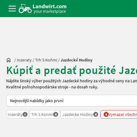
/
Inzeraty
/
Trh S Koňmi
/
Jazdecké Hodiny
Kúpiť a predať použité Ja
Nájdite široký výber použitých Jazdecké hodiny za výhodné ceny na L
Kvalitné poľnohospodárske stroje - na dosah ruky.
Takto se řadí nabídky na Landwirt.com
x
x
x
x
Inzeráty
Trh S Konmi
Jazdecke Hodiny
Vymazat všechny