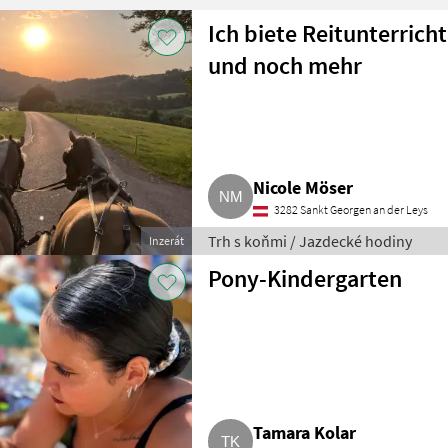
Ich biete Reitunterrich
und noch mehr
Nicole Möser
3282 Sankt Georgen an der Leys
Trh s koňmi / Jazdecké hodiny
Inzerát
Pony-Kindergarten
Tamara Kolar