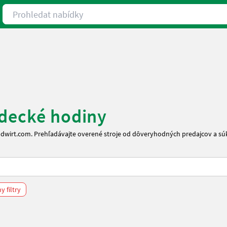
Prohledat nabídky
zdecké hodiny
andwirt.com. Prehľadávajte overené stroje od dôveryhodných predajcov a s
 filtry