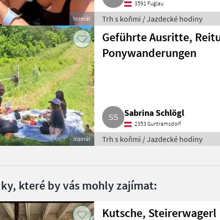
3591 Fuglau
Trh s koňmi / Jazdecké hodiny
Inzerát
Geführte Ausritte, Reit
Ponywanderungen
Sabrina Schlögl
2353 Guntramsdorf
Trh s koňmi / Jazdecké hodiny
Inzerát
dky, které by vás mohly zajímat:
Kutsche, Steirerwagerl