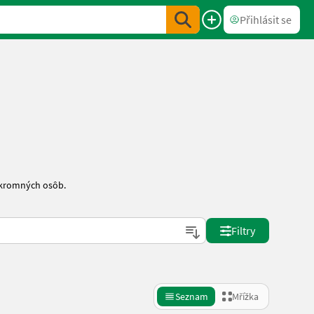
Přihlásit se
úkromných osôb.
Filtry
Seznam
Mřížka