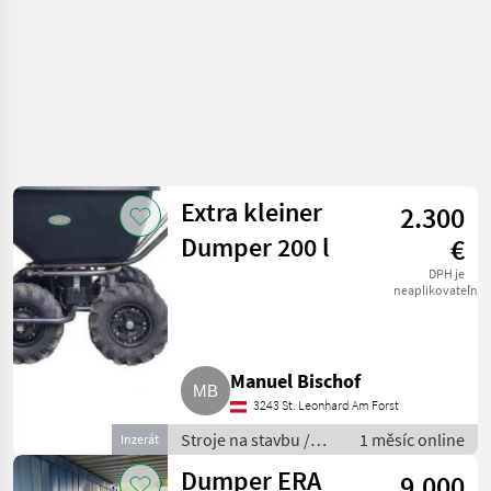
Extra kleiner
2.300
Dumper 200 l
€
DPH je
neaplikovateľné
Manuel Bischof
3243 St. Leonhard Am Forst
Stroje na stavbu /
1 měsíc online
Inzerát
Sklápacie vozidlo
Dumper ERA
9.000