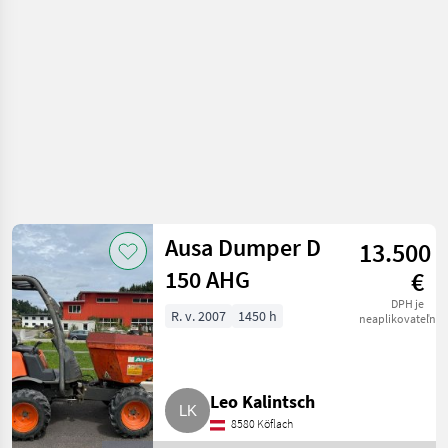
Ausa Dumper D
13.500
150 AHG
€
DPH je
R. v. 2007
1450 h
neaplikovateľné
Leo Kalintsch
8580 Köflach