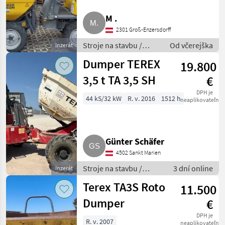
Thwaites
4
M .
Ausa
3
2301 Groß-Enzersdorff
Stroje na stavbu /
Od včerejška
Inzerát
Benford/Terex
2
Sklápacie vozidlo
Dumper TEREX
19.800
Era
2
3,5 t TA 3,5 SH
€
Wacker Neuson
2
DPH je
44 kS/32 kW
R. v. 2016
1512 h
neaplikovateľné
Zobrazit
všech
11
Günter Schäfer
MARKETPLACE
4502 Sankt Marien
Stroje na stavbu /
3 dní online
Inzerát
Nabídky
Marketplace
Inzeráty
Sklápacie vozidlo
prodejců
Terex TA3S Roto
11.500
Dumper
€
DPH je
R. v. 2007
neaplikovateľné