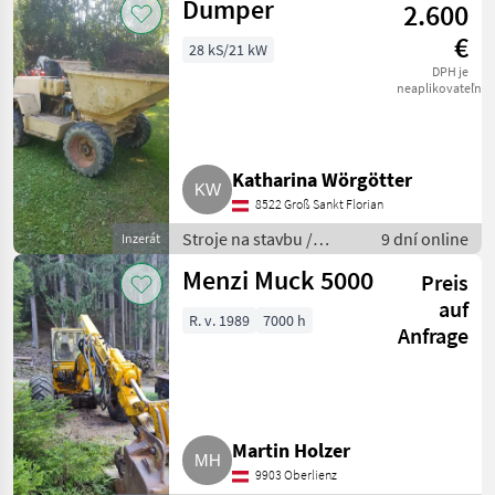
Dumper
2.600
€
28 kS/21 kW
DPH je
neaplikovateľné
Katharina Wörgötter
8522 Groß Sankt Florian
Stroje na stavbu /
9 dní online
Inzerát
Sklápacie vozidlo
Menzi Muck 5000
Preis
auf
R. v. 1989
7000 h
Anfrage
Martin Holzer
9903 Oberlienz