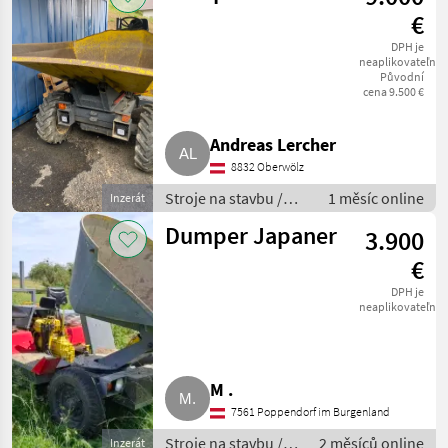
€
DPH je
neaplikovateľné
Původní
cena 9.500 €
Andreas Lercher
8832 Oberwölz
Stroje na stavbu /
1 měsíc online
Inzerát
Sklápacie vozidlo
Dumper Japaner
3.900
€
DPH je
neaplikovateľné
M .
7561 Poppendorf im Burgenland
Stroje na stavbu /
2 měsíců online
Inzerát