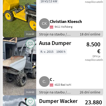
18 kS/13 kW
neaplikovateľné
Christian Kloesch
9411 Wolfsberg
Stroje na stavbu /
18 dní online
Inzerát
Sklápacie vozidlo
Ausa Dumper
8.500
€
R. v. 2015
1900 h
DPH je
neaplikovateľné
C .
4820 Bad Ischl
Stroje na stavbu /
26 dní online
Inzerát
Sklápacie vozidlo
Dumper Wacker
23.880