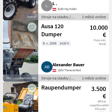
L .
6290 Mayrhofen
Stroje na stavbu /
1 měsíc online
Inzerát
Sklápacie vozidlo
Ausa 120
10.000
Dumper
€
Preis inkl.
R. v. 2008
2430 h
MwSt
Alexander Bauer
2604 Theresienfeld
Stroje na stavbu /
1 měsíc online
Obchodní poskytovatel
Sklápacie vozidlo
Raupendumper
3.500
€
DPH je
neaplikovateľné
Původní