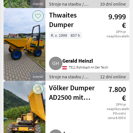
Stroje na stavbu /
10 dní online
Inzerát
Sklápacie vozidlo
Thwaites
9.999
Dumper
€
DPH je
R. v. 1999
857 h
neaplikovateľné
Gerald Heinzl
7511 Rohrbach An Der Teich
Stroje na stavbu /
12 dní online
Inzerát
Sklápacie vozidlo
Völker Dumper
7.800
AD2500 mit
€
Straßenzulassung,
DPH je
neaplikovateľné
Původní
Motorkarren
cena 8.000 €