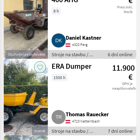
€
Preis inkl.
8 h
MwSt
Daniel Kastner
4320 Perg
Stroje na stavbu /
6 dní online
Obchodní poskytovatel
Sklápacie vozidlo
ERA Dumper
11.900
€
1500 h
DPH je
neaplikovateľné
Thomas Rauecker
4723 Natternbach
Stroje na stavbu /
7 dní online
Inzerát
Sklápacie vozidlo