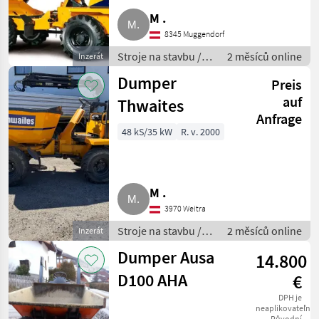
M .
8345 Muggendorf
Stroje na stavbu /
2 měsíců online
Inzerát
Sklápacie vozidlo
Dumper
Preis
auf
Thwaites
Anfrage
48 kS/35 kW
R. v. 2000
M .
3970 Weitra
Stroje na stavbu /
2 měsíců online
Inzerát
Sklápacie vozidlo
Dumper Ausa
14.800
D100 AHA
€
DPH je
neaplikovateľné
Původní