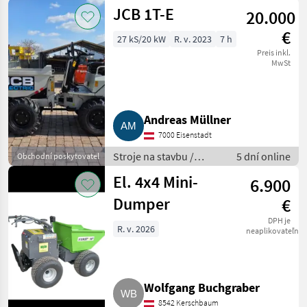
Sklápacie vozidlo
JCB 1T-E
20.000
€
27 kS/20 kW
R. v. 2023
7 h
Preis inkl.
MwSt
Andreas Müllner
7000 Eisenstadt
Stroje na stavbu /
5 dní online
Obchodní poskytovatel
Sklápacie vozidlo
El. 4x4 Mini-
6.900
Dumper
€
DPH je
R. v. 2026
neaplikovateľné
Wolfgang Buchgraber
8542 Kerschbaum