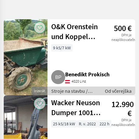
Zpřesnit
hledání
O&K Orenstein
500 €
Kategorie
Země
Filtry
4
und Koppel
DPH je
neaplikovateľné
Zobrazit
Motrak
9 kS/7 kW
AKTUÁLNÍ
Obnovit
41
CESTA
výsledků
stavebná
technika
Benedikt Prokisch
Stroje
Na
4020 Linz
Stavbu
Stroje na stavbu /
Od včerejška
Inzerát
Sklapacie
Sklápacie vozidlo
Vozidlo
Wacker Neuson
12.990
VYBRAT
Dumper 1001
€
KATEGORII
Hochkippmulde
DPH je
25 kS/18 kW
R. v. 2022
222 h
neaplikovateľné
Sonstige
23