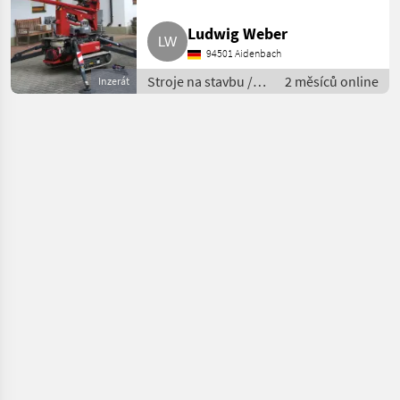
Ludwig Weber
94501 Aidenbach
Stroje na stavbu /
2 měsíců online
Inzerát
Sklápacie vozidlo