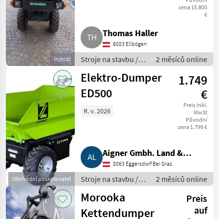
cena 15.800
€
Thomas Haller
6083 Ellbögen
Stroje na stavbu /
2 měsíců online
Inzerát
Sklápacie vozidlo
Elektro-Dumper
1.749
ED500
€
Preis inkl.
R. v. 2026
MwSt
Původní
cena 1.799 €
Aigner Gmbh. Land &
8063 Eggersdorf Bei Graz
Gartentechnik, Agrar
Stroje na stavbu /
2 měsíců online
Obchodní poskytovatel
Sklápacie vozidlo
Morooka
Preis
auf
Kettendumper