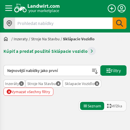
Prohledat nabídky
/
Inzeraty
/
Stroje Na Stavbu
/
Sklápacie Vozidlo
Kúpiť a predať použité Sklápacie vozidlo
Takto se řadí nabídky na Landwirt.com
Filtry
x
x
x
Inzeráty
Stroje Na Stavbu
Sklapacie Vozidlo
x
Vymazat všechny filtry
Seznam
Mřížka