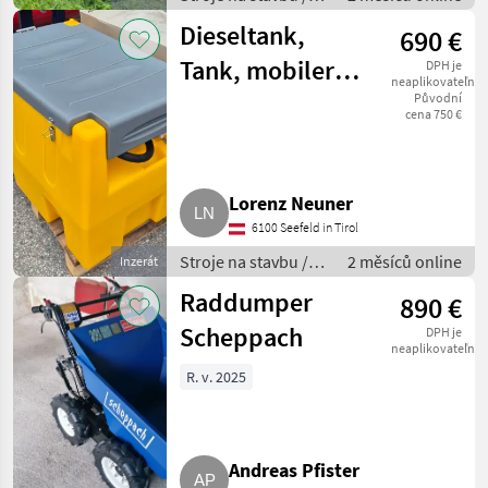
Sklápacie vozidlo
Dieseltank,
690 €
Tank, mobiler
DPH je
neaplikovateľné
Tank,
Původní
cena 750 €
Kraftstofftank
Lorenz Neuner
6100 Seefeld in Tirol
Stroje na stavbu /
2 měsíců online
Inzerát
Sklápacie vozidlo
Raddumper
890 €
Scheppach
DPH je
neaplikovateľné
R. v. 2025
Andreas Pfister