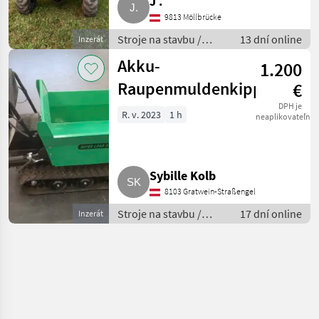
J .
9813 Möllbrücke
Stroje na stavbu /
13 dní online
Inzerát
Sklápacie vozidlo
Akku-
1.200
Raupenmuldenkipper
€
DPH je
R. v. 2023
1 h
neaplikovateľné
Sybille Kolb
8103 Gratwein-Straßengel
Stroje na stavbu /
17 dní online
Inzerát
Sklápacie vozidlo