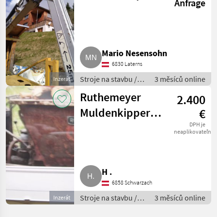
Anfrage
Mario Nesensohn
6830 Laterns
Stroje na stavbu /
3 měsíců online
Inzerát
Sklápacie vozidlo
Ruthemeyer
2.400
Muldenkipper
€
Dumper
DPH je
neaplikovateľné
Oldtimer K800
H .
6858 Schwarzach
Stroje na stavbu /
3 měsíců online
Inzerát
Sklápacie vozidlo