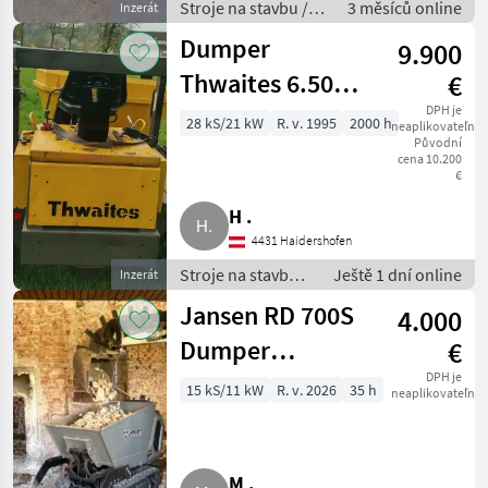
Stroje na stavbu /
3 měsíců online
Inzerát
Sklápacie vozidlo
Dumper
9.900
Thwaites 6.500
€
PS
DPH je
28 kS/21 kW
R. v. 1995
2000 h
neaplikovateľné
Původní
cena 10.200
€
H .
4431 Haidershofen
Stroje na stavbu /
Ještě 1 dní online
Inzerát
Sklápacie vozidlo
Jansen RD 700S
4.000
Dumper
€
Selbstlader
DPH je
15 kS/11 kW
R. v. 2026
35 h
neaplikovateľné
Minidumper
Schubkarre
M .