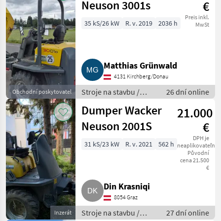
Neuson 3001s
€
Preis inkl.
35 kS/26 kW
R. v. 2019
2036 h
MwSt
Matthias Grünwald
4131 Kirchberg/Donau
Stroje na stavbu /
26 dní online
Obchodní poskytovatel
Sklápacie vozidlo
Dumper Wacker
21.000
Neuson 2001S
€
DPH je
31 kS/23 kW
R. v. 2021
562 h
neaplikovateľné
Původní
cena 21.500
€
Din Krasniqi
8054 Graz
Stroje na stavbu /
27 dní online
Inzerát