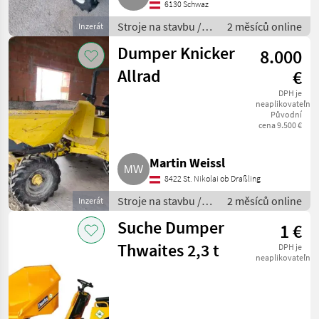
6130 Schwaz
Stroje na stavbu /
2 měsíců online
Inzerát
Sklápacie vozidlo
Dumper Knicker
8.000
Allrad
€
DPH je
neaplikovateľné
Původní
cena 9.500 €
Martin Weissl
8422 St. Nikolai ob Draßling
Stroje na stavbu /
2 měsíců online
Inzerát
Sklápacie vozidlo
Suche Dumper
1 €
Thwaites 2,3 t
DPH je
neaplikovateľné