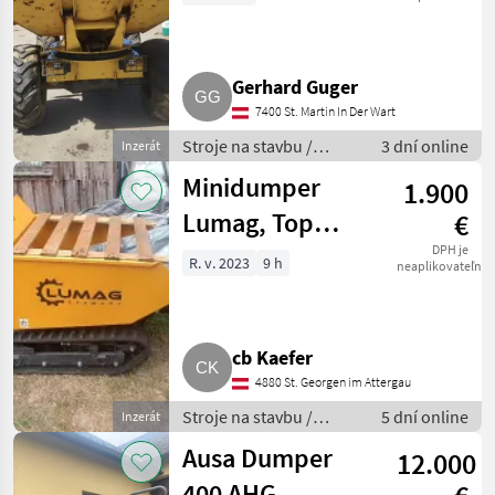
Gerhard Guger
7400 St. Martin In Der Wart
Stroje na stavbu /
3 dní online
Inzerát
Sklápacie vozidlo
Minidumper
1.900
Lumag, Top
€
Zustand, inkl.
DPH je
R. v. 2023
9 h
neaplikovateľné
Schneeschild,
MD500H-PRO
cb Kaefer
4880 St. Georgen im Attergau
Stroje na stavbu /
5 dní online
Inzerát
Sklápacie vozidlo
Ausa Dumper
12.000
400 AHG