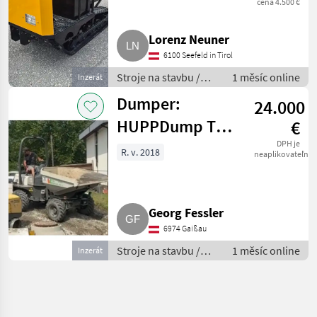
cena 4.500 €
Lorenz Neuner
6100 Seefeld in Tirol
Stroje na stavbu /
1 měsíc online
Inzerát
Sklápacie vozidlo
Dumper:
24.000
HUPPDump Typ:
€
TEREX TA3.5sh
DPH je
R. v. 2018
neaplikovateľné
Georg Fessler
6974 Gaißau
Stroje na stavbu /
1 měsíc online
Inzerát
Sklápacie vozidlo