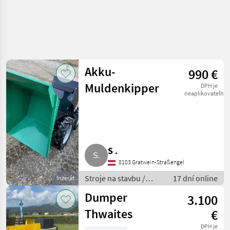
Akku-
990 €
Muldenkipper
DPH je
neaplikovateľné
S .
8103 Gratwein-Straßengel
Stroje na stavbu /
17 dní online
Inzerát
Sklápacie vozidlo
Dumper
3.100
Thwaites
€
DPH je