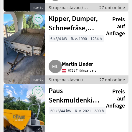
Stroje na stavbu /
27 dní online
Inzerát
Sklápacie vozidlo
Kipper, Dumper,
Preis
auf
Schneefräse,
Anfrage
Holzzange,
6 kS/4 kW
R. v. 1990
1234 h
Schüttrohre,
Reifen
Martin Linder
6721 Thüringerberg
Stroje na stavbu /
27 dní online
Inzerát
Sklápacie vozidlo
Paus
Preis
auf
Senkmuldenkipper
Anfrage
SMK 9036
60 kS/44 kW
R. v. 2021
800 h