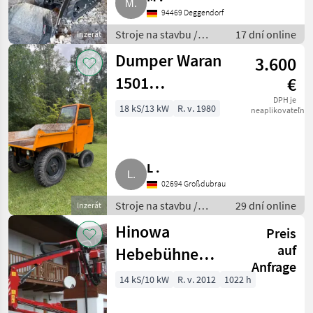
94469 Deggendorf
Stroje na stavbu /
17 dní online
Inzerát
Sklápacie vozidlo
Dumper Waran
3.600
1501
€
Baufahrzeug
DPH je
18 kS/13 kW
R. v. 1980
neaplikovateľné
Waran 1501F-S
L .
02694 Großdubrau
Stroje na stavbu /
29 dní online
Inzerát
Sklápacie vozidlo
Hinowa
Preis
auf
Hebebühne
Anfrage
14.70 IIIS
14 kS/10 kW
R. v. 2012
1022 h