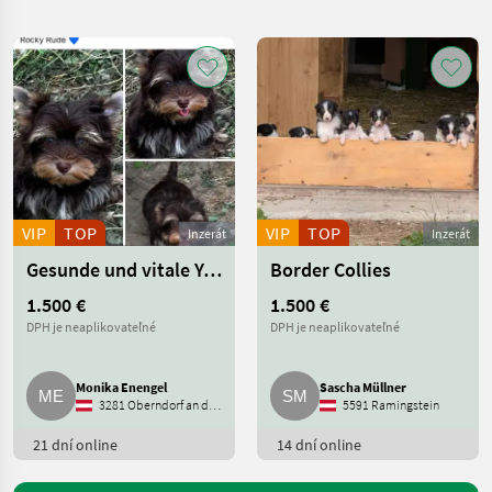
hledání
Kategorie
Země
Filtry
3
Zobrazit
AKTUÁLNÍ
Obnovit
112
CESTA
výsledků
trh so
zvieratami
VIP
TOP
VIP
TOP
Inzerát
Inzerát
Psy
Gesunde und vitale Yorkie-Welpen
Border Collies
VYBRAT
KATEGORII
1.500 €
1.500 €
DPH je neaplikovateľné
DPH je neaplikovateľné
Psie šteniatka
32
Monika Enengel
Sascha Müllner
Ostatné plemená psov
20
3281 Oberndorf an der Melk
5591 Ramingstein
Doplnky pre chov psov
17
21 dní online
14 dní online
Border kolie
11