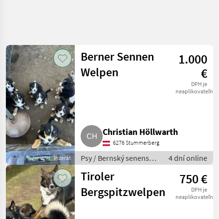
Berner Sennen
1.000
Welpen
€
DPH je
neaplikovateľné
Christian Höllwarth
6276 Stummerberg
Psy / Bernský senenský
4 dní online
Inzerát
pes
Tiroler
750 €
Bergspitzwelpen
DPH je
neaplikovateľné