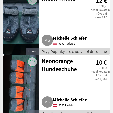
12 €
DPH je
neaplikovateľné
Původní
cena 15 €
Michelle Schiefer
5550 Radstadt
Psy / Doplnky pre chov
6 dní online
Inzerát
psov
Neonorange
10 €
Hundeschuhe
DPH je
neaplikovateľné
Původní
cena 12,50 €
Michelle Schiefer
5550 Radstadt