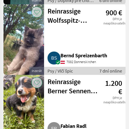
Psy / Doplnky pre chov
6 dní online
Inzerát
psov
Reinrassige
900 €
Wolfsspitz-
DPH je
neaplikovateľné
Weibchen
Bernd Spreizenbarth
7082 Donnerskirchen
Psy / Vlčí špic
7 dní online
Inzerát
Reinrassige
1.200
Berner Sennen
€
Welpen
DPH je
neaplikovateľné
Fabian Radl