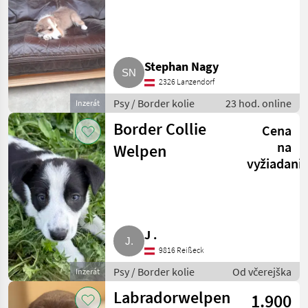
Borderbuben
suchen neue
Familien
Stephan Nagy
2326 Lanzendorf
Psy / Border kolie
23 hod. online
Inzerát
Border Collie
Cena
na
Welpen
vyžiadani
J .
9816 Reißeck
Psy / Border kolie
Od včerejška
Inzerát
Labradorwelpen
1.900