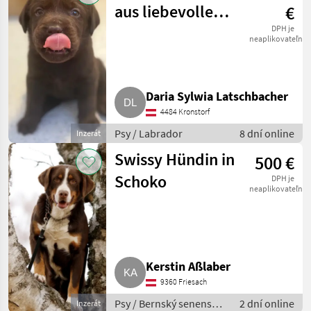
aus liebevoller
€
Familienzucht
DPH je
neaplikovateľné
Daria Sylwia Latschbacher
4484 Kronstorf
Psy / Labrador
8 dní online
Inzerát
Swissy Hündin in
500 €
Schoko
DPH je
neaplikovateľné
Kerstin Aßlaber
9360 Friesach
Psy / Bernský senenský
2 dní online
Inzerát