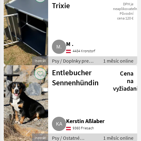
Trixie
DPH je
neaplikovateľné
Původní
cena 120 €
M .
4484 Kronstorf
Psy / Doplnky pre
1 měsíc online
Inzerát
chov psov
Entlebucher
Cena
na
Sennenhündin
vyžiadani
Kerstin Aßlaber
9360 Friesach
Psy / Ostatné
1 měsíc online
Inzerát