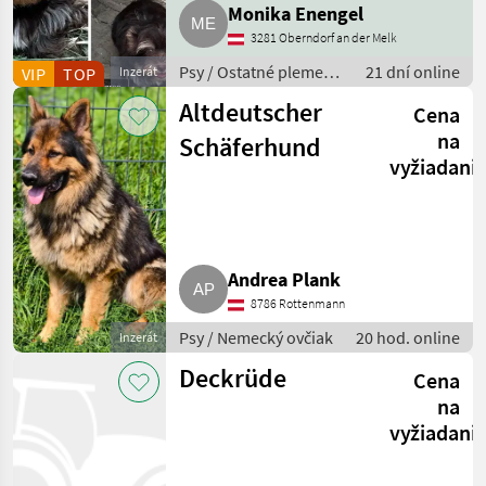
Monika Enengel
3281 Oberndorf an der Melk
Psy / Ostatné plemená
21 dní online
VIP
TOP
Inzerát
psov
Altdeutscher
Cena
na
Schäferhund
vyžiadani
Andrea Plank
8786 Rottenmann
Psy / Nemecký ovčiak
20 hod. online
Inzerát
Deckrüde
Cena
na
vyžiadani