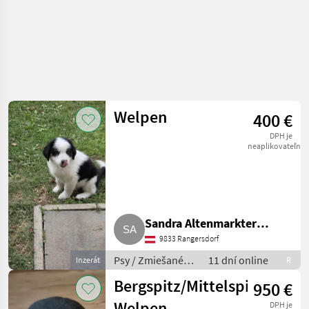
Welpen
400 €
DPH je
neaplikovateľné
Sandra Altenmarkter
9833 Rangersdorf
Zraunig
Psy / Zmiešané
11 dní online
Inzerát
R
plemená
Bergspitz/Mittelspitz-
950 €
Welpen
DPH je