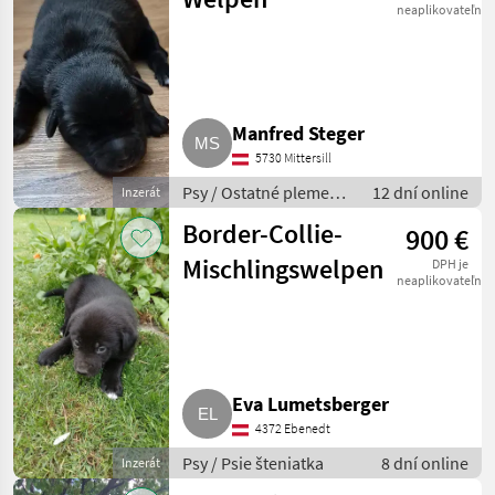
neaplikovateľné
Manfred Steger
5730 Mittersill
Psy / Ostatné plemená
12 dní online
Inzerát
psov
Border-Collie-
900 €
Mischlingswelpen
DPH je
neaplikovateľné
Eva Lumetsberger
4372 Ebenedt
Psy / Psie šteniatka
8 dní online
Inzerát