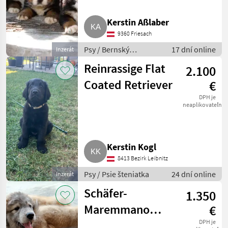
Kerstin Aßlaber
9360 Friesach
Psy / Bernský
17 dní online
Inzerát
senenský pes
Reinrassige Flat
2.100
Coated Retriever
€
DPH je
neaplikovateľné
Kerstin Kogl
8413 Bezirk Leibnitz
Psy / Psie šteniatka
24 dní online
Inzerát
Schäfer-
1.350
Maremmano
€
Welpen
DPH je