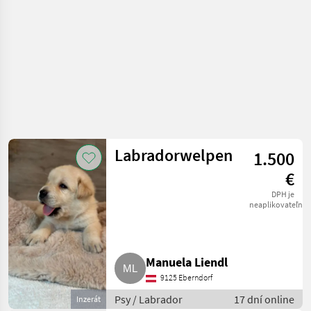
Labradorwelpen
1.500
€
DPH je
neaplikovateľné
Manuela Liendl
9125 Eberndorf
Psy / Labrador
17 dní online
Inzerát