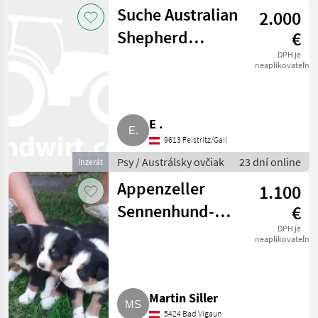
Suche Australian
2.000
Shepherd
€
Welpen Rüden
DPH je
neaplikovateľné
E .
9613 Feistritz/Gail
Psy / Austrálsky ovčiak
23 dní online
Inzerát
Appenzeller
1.100
Sennenhund-
€
Welpen
DPH je
neaplikovateľné
Martin Siller
5424 Bad Vigaun