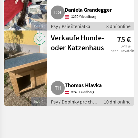
Daniela Grandegger
3250 Wieselburg
Psy / Psie šteniatka
8 dní online
Inzerát
Verkaufe Hunde-
75 €
oder Katzenhaus
DPH je
neaplikovateľné
Thomas Hlavka
8240 Friedberg
Psy / Doplnky pre chov
10 dní online
Inzerát
psov