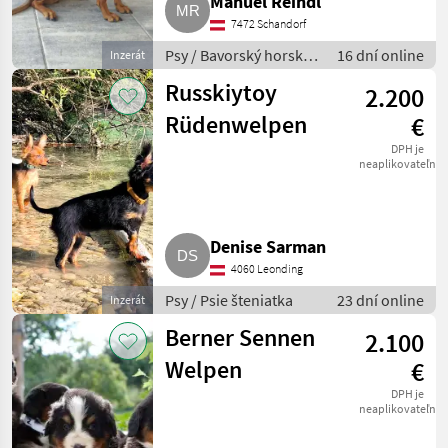
Manuel Reindl
7472 Schandorf
Psy / Bavorský horský
16 dní online
Inzerát
lovecký pes
Russkiytoy
2.200
Rüdenwelpen
€
DPH je
neaplikovateľné
Denise Sarman
4060 Leonding
Psy / Psie šteniatka
23 dní online
Inzerát
Berner Sennen
2.100
Welpen
€
DPH je
neaplikovateľné