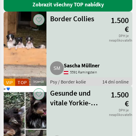
Zobrazit všechny TOP nabídky
Bernský senenský pes
8
Border Collies
1.500
Labrador
5
€
DPH je
Zobrazit
neaplikovateľné
všech
13
MARKETPLACE
Sascha Müllner
Nabídky
5591 Ramingstein
Marketplace
Inzeráty
prodejců
Psy / Border kolie
14 dní online
VIP
TOP
Inzerát
Gesunde und
1.500
vitale Yorkie-
€
Welpen
DPH je
neaplikovateľné