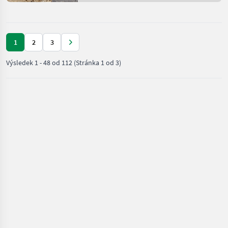
plemená psov
1
2
3
Výsledek
1
-
48
od
112
(Stránka 1 od 3)