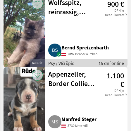
Wolfsspitz,
900 €
reinrassig,
DPH je
neaplikovateľné
Weibchen
Bernd Spreizenbarth
7082 Donnerskirchen
Psy / Vlčí špic
15 dní online
Inzerát
Appenzeller,
1.100
Border Collie
€
Welpen
DPH je
neaplikovateľné
Manfred Steger
5730 Mittersill