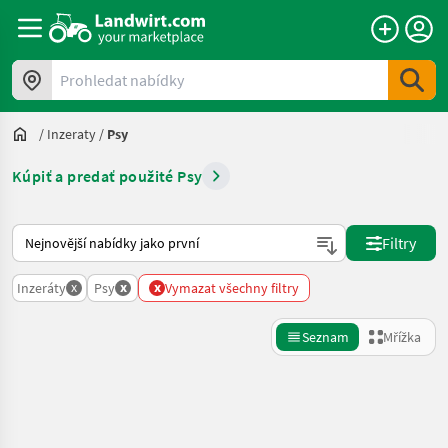
Prohledat nabídky
/
Inzeraty
/
Psy
Kúpiť a predať použité Psy
Takto se řadí nabídky na Landwirt.com
Filtry
x
x
x
Inzeráty
Psy
Vymazat všechny filtry
Seznam
Mřížka
Zpřesnit