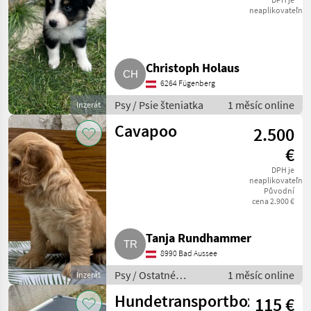
Mischling
neaplikovateľné
Christoph Holaus
6264 Fügenberg
Psy / Psie šteniatka
1 měsíc online
Inzerát
Cavapoo
2.500
€
DPH je
neaplikovateľné
Původní
cena 2.900 €
Tanja Rundhammer
8990 Bad Aussee
Psy / Ostatné
1 měsíc online
Inzerát
plemená psov
Hundetransportbox
115 €