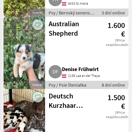
9433 St.Andrä
Psy / Bernský senenský
3 dní online
Inzerát
pes
Australian
1.600
Shepherd
€
DPH je
neaplikovateľné
Denise Frühwirt
2136 Laa an der Thaya
Psy / Psie šteniatka
8 dní online
Inzerát
Deutsch
1.500
Kurzhaar
€
Welpen
DPH je
neaplikovateľné