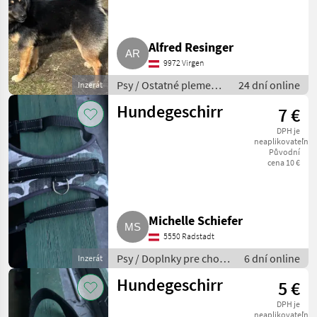
Alfred Resinger
9972 Virgen
Psy / Ostatné plemená
24 dní online
Inzerát
psov
Hundegeschirr
7 €
DPH je
neaplikovateľné
Původní
cena 10 €
Michelle Schiefer
5550 Radstadt
Psy / Doplnky pre chov
6 dní online
Inzerát
psov
Hundegeschirr
5 €
DPH je
neaplikovateľné