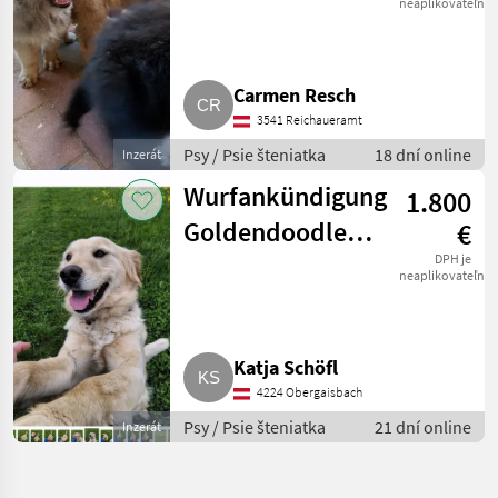
neaplikovateľné
Carmen Resch
3541 Reichaueramt
Psy / Psie šteniatka
18 dní online
Inzerát
Wurfankündigung
1.800
Goldendoodle-
€
Welpen
DPH je
neaplikovateľné
Katja Schöfl
4224 Obergaisbach
Psy / Psie šteniatka
21 dní online
Inzerát