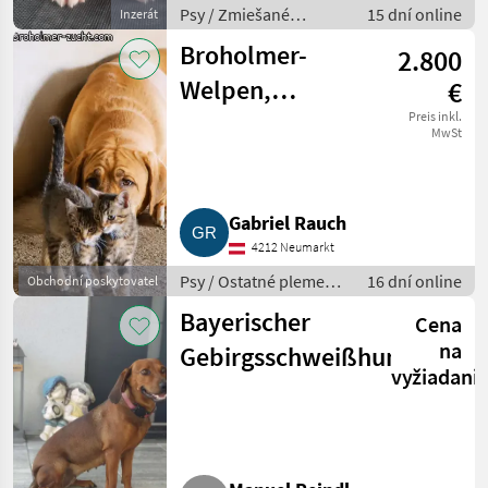
Psy / Zmiešané
15 dní online
Inzerát
plemená
Broholmer-
2.800
Welpen,
€
September,
Preis inkl.
MwSt
Dänischer
Königshund
Gabriel Rauch
4212 Neumarkt
Psy / Ostatné plemená
16 dní online
Obchodní poskytovatel
psov
Bayerischer
Cena
na
Gebirgsschweißhund
vyžiadani