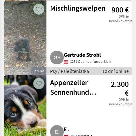
pes
Mischlingswelpen
900 €
DPH je
neaplikovateľné
Gertrude Strobl
3281 Oberndorf an der Melk
Psy / Psie šteniatka
10 dní online
Inzerát
Appenzeller
2.300
Sennenhund
€
reinrassig mit
DPH je
neaplikovateľné
Ahnentafel
E .
7434 Bernstein