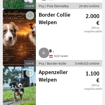
Psy / Psie šteniatka
24 dní online
Inzerát
Border Collie
2.000
Welpen
€
DPH je
neaplikovateľné
B .
9220 Velden
Psy / Border kolie
3 měsíců online
Inzerát
Appenzeller
1.100
Welpen
€
DPH je
neaplikovateľné