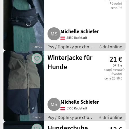
Původní
cena 7 €
Michelle Schiefer
5550 Radstadt
Psy / Doplnky pre chov
6 dní online
Inzerát
psov
Winterjacke für
21 €
Hunde
DPH je
neaplikovateľné
Původní
cena 25,50 €
Michelle Schiefer
5550 Radstadt
Psy / Doplnky pre chov
6 dní online
Inzerát
psov
Hundeschuhe