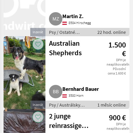
Martin Z.
8584 Hirschegg
Psy / Ostatné
22 hod. online
Inzerát
plemená psov
Australian
1.500
Shepherds
€
DPH je
neaplikovateľné
Původní
cena 1.600 €
Bernhard Bauer
3580 Horn
Psy / Austrálsky
1 měsíc online
Inzerát
ovčiak
2 junge
900 €
reinrassige
DPH je
neaplikovateľné