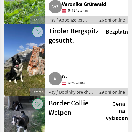
Veronika Grünwald
5441 Abtenau
Psy / Appenzeller
26 dní online
Inzerát
Sennenhund
Tiroler Bergspitz
Bezplatne
gesucht.
A .
3970 Weitra
Psy / Doplnky pre chov
29 dní online
Inzerát
psov
Border Collie
Cena
na
Welpen
vyžiadani