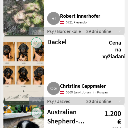
Robert Innerhofer
5721 Piesendorf
Psy / Border kolie
29 dní online
Inzerát
R
Dackel
Cena
na
vyžiadani
Christine Gappmaier
5600 Sankt Johann im Pongau
Psy / Jazvec
20 dní online
Inzerát
R
Australian
1.200
Shepherd-
€
DPH je