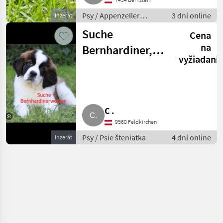
Psy / Appenzeller
3 dní online
Inzerát
Sennenhund
Suche
Cena
na
Bernhardiner,
vyžiadani
Mischling
C .
9560 Feldkirchen
Psy / Psie šteniatka
4 dní online
Inzerát