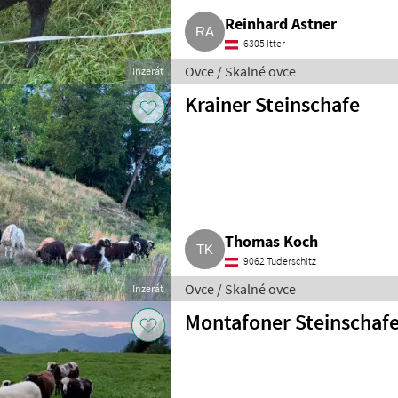
Reinhard Astner
6305 Itter
Ovce / Skalné ovce
Inzerát
Krainer Steinschafe
Thomas Koch
9062 Tuderschitz
Ovce / Skalné ovce
Inzerát
Montafoner Steinschafe