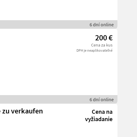
6 dní online
200 €
Cena za kus
DPH je neaplikovateľné
6 dní online
 zu verkaufen
Cena na
vyžiadanie