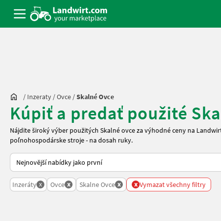
/
Inzeraty
/
Ovce
/
Skalné Ovce
Kúpiť a predať použité Sk
Nájdite široký výber použitých Skalné ovce za výhodné ceny na Landwi
poľnohospodárske stroje - na dosah ruky.
Takto se řadí nabídky na Landwirt.com
x
x
x
x
Inzeráty
Ovce
Skalne Ovce
Vymazat všechny filtry