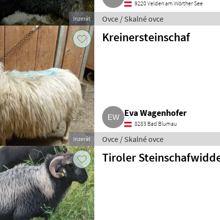
9220 Velden am Wörther See
Ovce / Skalné ovce
Inzerát
Kreinersteinschaf
Eva Wagenhofer
8283 Bad Blumau
Ovce / Skalné ovce
Inzerát
Tiroler Steinschafwidd