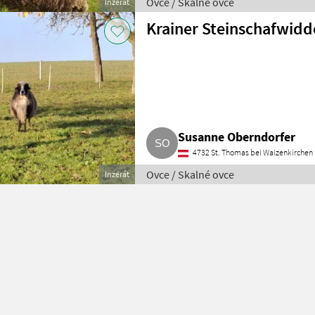
Ovce / Skalné ovce
Inzerát
Krainer Steinschafwidd
Susanne Oberndorfer
4732 St. Thomas bei Waizenkirchen
Ovce / Skalné ovce
Inzerát