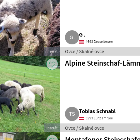
G .
4693 Desselbrunn
Ovce / Skalné ovce
Inzerát
Alpine Steinschaf-Läm
Tobias Schnabl
3293 Lunz am See
Ovce / Skalné ovce
Inzerát
Montafoner Steinschaf