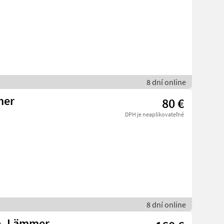
8 dní online
mer
80 €
DPH je neaplikovateľné
8 dní online
e, Lämmer