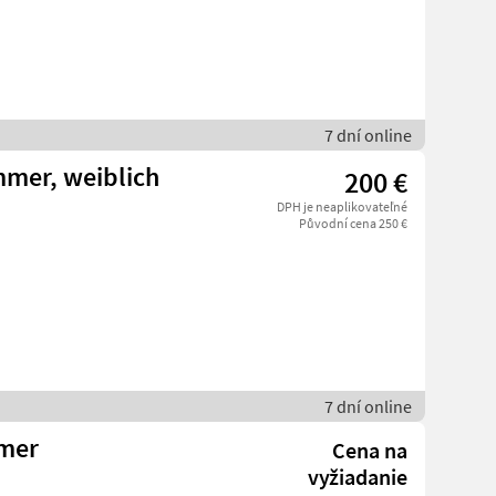
7 dní online
mmer, weiblich
200 €
DPH je neaplikovateľné
Původní cena 250 €
7 dní online
mmer
Cena na
vyžiadanie