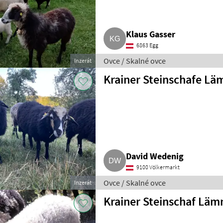
Klaus Gasser
6863 Egg
Ovce / Skalné ovce
Inzerát
Krainer Steinschafe Lä
David Wedenig
9100 Völkermarkt
Ovce / Skalné ovce
Inzerát
Krainer Steinschaf Lä