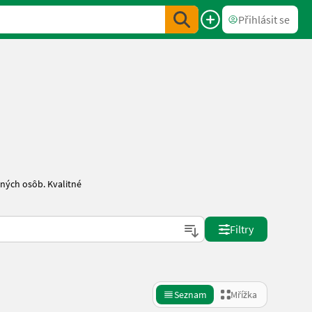
Přihlásit se
ných osôb. Kvalitné
Filtry
Seznam
Mřížka