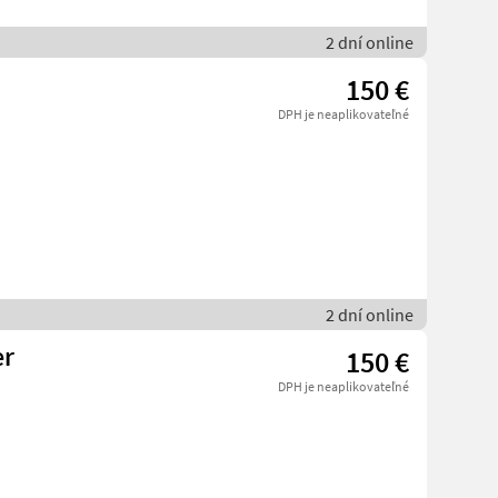
2 dní online
150 €
DPH je neaplikovateľné
2 dní online
er
150 €
DPH je neaplikovateľné