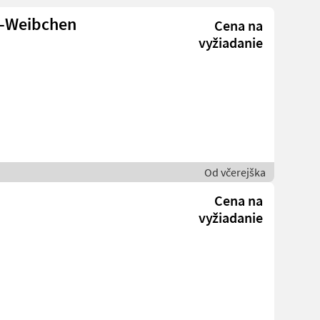
f-Weibchen
Cena na
vyžiadanie
Od včerejška
Cena na
vyžiadanie