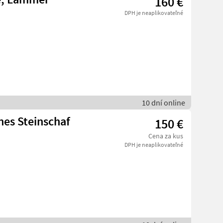
160 €
DPH je neaplikovateľné
10 dní online
es Steinschaf
150 €
Cena za kus
DPH je neaplikovateľné