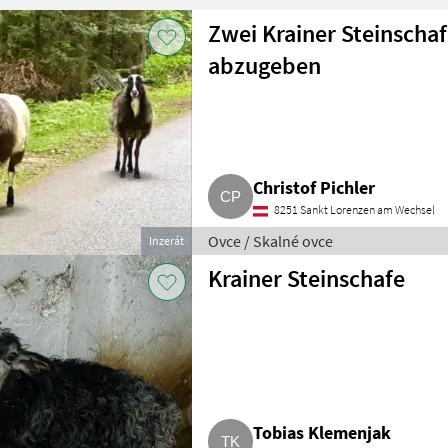
Zwei Krainer Steinscha
abzugeben
Christof Pichler
8251 Sankt Lorenzen am Wechsel
Ovce / Skalné ovce
Inzerát
Krainer Steinschafe
Tobias Klemenjak