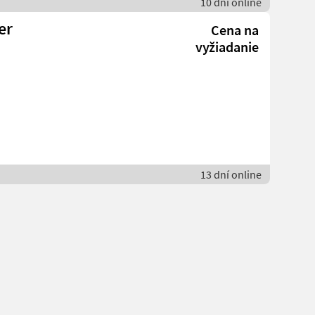
10 dní online
er
Cena na
vyžiadanie
13 dní online