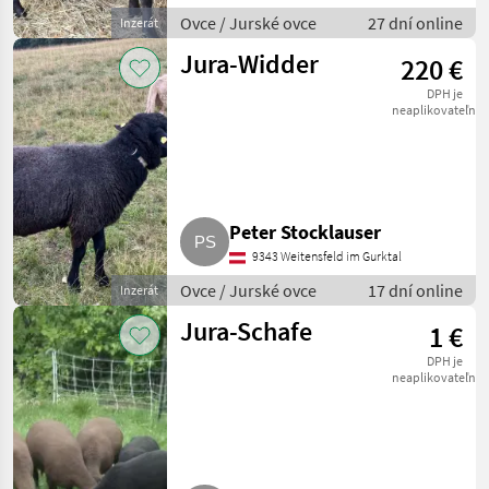
Ovce / Jurské ovce
27 dní online
Inzerát
Jura-Widder
220 €
DPH je
neaplikovateľné
Peter Stocklauser
9343 Weitensfeld im Gurktal
Ovce / Jurské ovce
17 dní online
Inzerát
Jura-Schafe
1 €
DPH je
neaplikovateľné