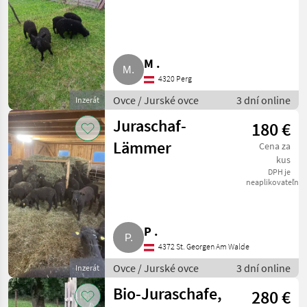
M .
4320 Perg
Ovce / Jurské ovce
3 dní online
Inzerát
Juraschaf-
180 €
Lämmer
Cena za
kus
DPH je
neaplikovateľné
P .
4372 St. Georgen Am Walde
Ovce / Jurské ovce
3 dní online
Inzerát
Bio-Juraschafe,
280 €