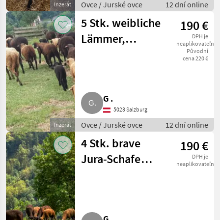
Ovce / Jurské ovce
12 dní online
Inzerát
5 Stk. weibliche
190 €
Lämmer,
DPH je
neaplikovateľné
zwischen 3 und 6
Původní
cena 220 €
Monate alt
G .
5023 Salzburg
Ovce / Jurské ovce
12 dní online
Inzerát
4 Stk. brave
190 €
Jura-Schafe
DPH je
neaplikovateľné
zwischen 2 und 3
Jahre alt
G .