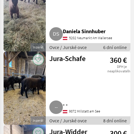
Daniela Sinnhuber
5202 Neumarkt Am Wallersee
Ovce / Jurské ovce
6 dní online
Inzerát
Jura-Schafe
360 €
DPH je
neaplikovateľné
- -
9872 Millstatt am See
Ovce / Jurské ovce
8 dní online
Inzerát
Jura-Widder
300 €