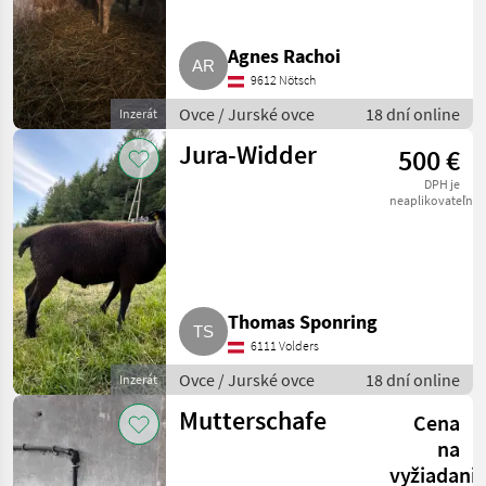
Agnes Rachoi
9612 Nötsch
Ovce / Jurské ovce
18 dní online
Inzerát
Jura-Widder
500 €
DPH je
neaplikovateľné
Thomas Sponring
6111 Volders
Ovce / Jurské ovce
18 dní online
Inzerát
Mutterschafe
Cena
na
vyžiadani