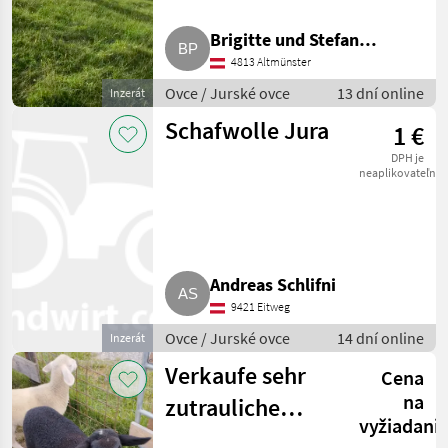
Brigitte und Stefan
4813 Altmünster
Pollhammer
Ovce / Jurské ovce
13 dní online
Inzerát
Schafwolle Jura
1 €
DPH je
neaplikovateľné
Andreas Schlifni
9421 Eitweg
Ovce / Jurské ovce
14 dní online
Inzerát
Verkaufe sehr
Cena
na
zutrauliche
vyžiadani
Zwillinge,