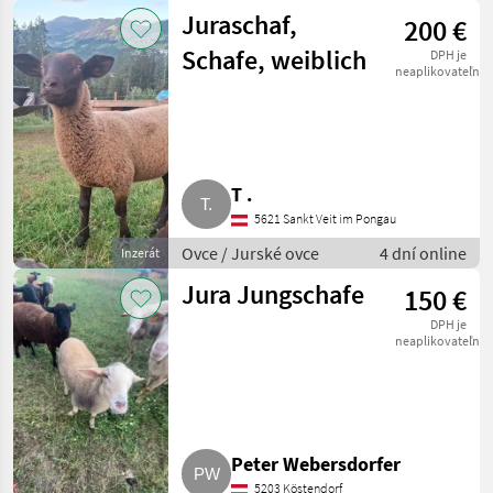
Juraschaf,
200 €
Schafe, weiblich
DPH je
neaplikovateľné
T .
5621 Sankt Veit im Pongau
Ovce / Jurské ovce
4 dní online
Inzerát
Jura Jungschafe
150 €
DPH je
neaplikovateľné
Peter Webersdorfer
5203 Köstendorf