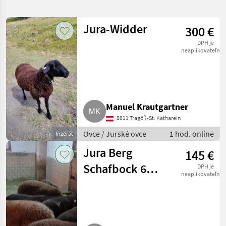
hledání
Jura-Widder
300 €
Kategorie
Země
Filtry
4
DPH je
neaplikovateľné
Zobrazit
AKTUÁLNÍ
Obnovit
121
CESTA
výsledků
trh so
zvieratami
Manuel Krautgartner
Ovce
8611 Tragöß-St. Katharein
Jurske
Ovce
Ovce / Jurské ovce
1 hod. online
Inzerát
Jura Berg
VYBRAT
145 €
KATEGORII
Schafbock 6
DPH je
neaplikovateľné
Jurské ovce
121
Mon.
MARKETPLACE
Nabídky