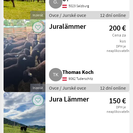
5023 Salzburg
Ovce / Jurské ovce
12 dní online
Inzerát
Juralämmer
200 €
Cena za
kus
DPH je
neaplikovateľné
Thomas Koch
9062 Tuderschitz
Ovce / Jurské ovce
12 dní online
Inzerát
Jura Lämmer
150 €
DPH je
neaplikovateľné