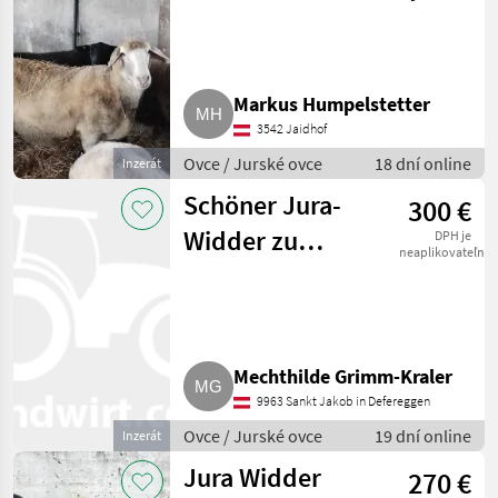
Markus Humpelstetter
3542 Jaidhof
Ovce / Jurské ovce
18 dní online
Inzerát
Schöner Jura-
300 €
Widder zu
DPH je
neaplikovateľné
verkaufen ab ca.
20. September
Mechthilde Grimm-Kraler
9963 Sankt Jakob in Defereggen
Ovce / Jurské ovce
19 dní online
Inzerát
Jura Widder
270 €