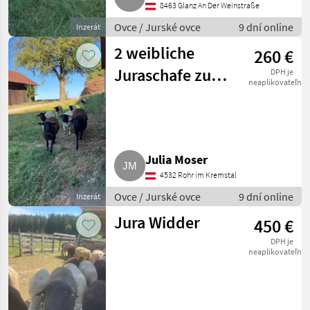
8463 Glanz An Der Weinstraße
Ovce / Jurské ovce
9 dní online
Inzerát
2 weibliche
260 €
Juraschafe zu
DPH je
neaplikovateľné
verkaufen, 7
Monate alt
Julia Moser
4532 Rohr im Kremstal
Ovce / Jurské ovce
9 dní online
Inzerát
Jura Widder
450 €
DPH je
neaplikovateľné