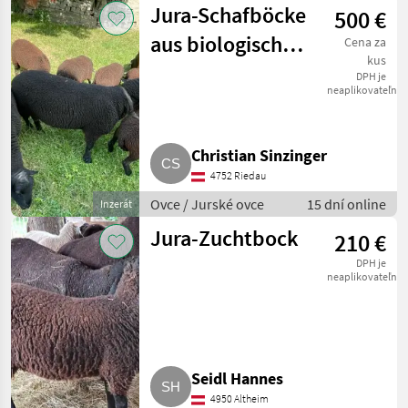
Jura-Schafböcke
500 €
aus biologischer
Cena za
kus
Landwirtschaft
DPH je
neaplikovateľné
Christian Sinzinger
4752 Riedau
Ovce / Jurské ovce
15 dní online
Inzerát
Jura-Zuchtbock
210 €
DPH je
neaplikovateľné
Seidl Hannes
4950 Altheim