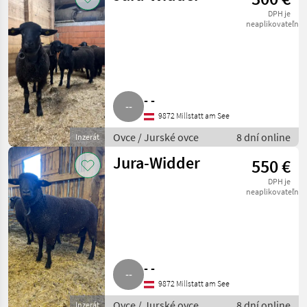
DPH je
neaplikovateľné
- -
9872 Millstatt am See
Ovce / Jurské ovce
8 dní online
Inzerát
Jura-Widder
550 €
DPH je
neaplikovateľné
- -
9872 Millstatt am See
Ovce / Jurské ovce
8 dní online
Inzerát