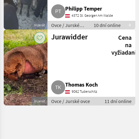
Philipp Temper
4372 St. Georgen Am Walde
Ovce / Jurské
10 dní online
Inzerát
R
ovce
Jurawidder
Cena
na
vyžiadani
Thomas Koch
9062 Tuderschitz
Ovce / Jurské ovce
11 dní online
Inzerát