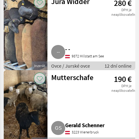
Jura Widder
280 €
DPH je
neaplikovateľné
- -
9872 Millstatt am See
Ovce / Jurské ovce
12 dní online
Inzerát
Mutterschafe
190 €
DPH je
neaplikovateľné
Gerald Schenner
3223 Wienerbruck