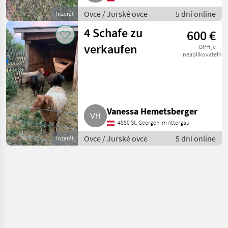
Ovce / Jurské ovce
5 dní online
Inzerát
4 Schafe zu
600 €
verkaufen
DPH je
neaplikovateľné
Vanessa Hemetsberger
4880 St. Georgen im Attergau
Ovce / Jurské ovce
5 dní online
Inzerát