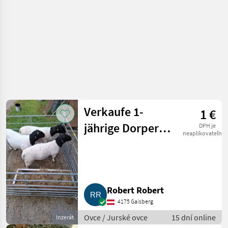
Verkaufe 1-
1 €
jährige Dorper-
DPH je
neaplikovateľné
Widder, BIO
Robert Robert
4175 Gaisberg
Ovce / Jurské ovce
15 dní online
Inzerát