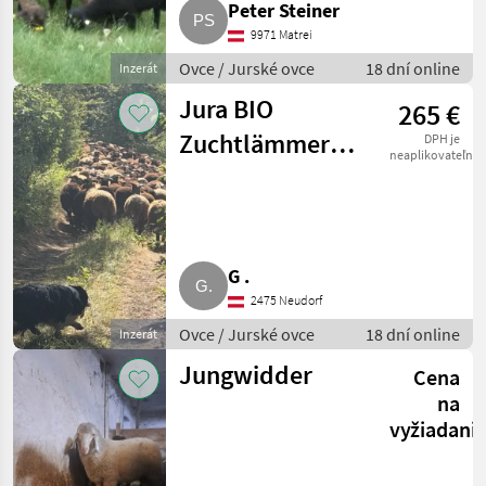
Peter Steiner
9971 Matrei
Ovce / Jurské ovce
18 dní online
Inzerát
Jura BIO
265 €
Zuchtlämmer
DPH je
neaplikovateľné
Herdebuch
G .
2475 Neudorf
Ovce / Jurské ovce
18 dní online
Inzerát
Jungwidder
Cena
na
vyžiadani