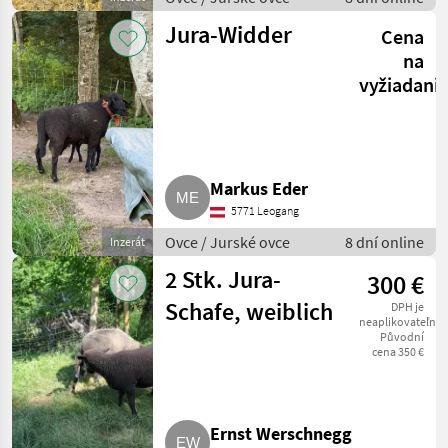
Jura-Widder
Cena
na
vyžiadani
Markus Eder
5771 Leogang
Ovce / Jurské ovce
8 dní online
Inzerát
2 Stk. Jura-
300 €
Schafe, weiblich
DPH je
neaplikovateľné
Původní
cena 350 €
Ernst Werschnegg