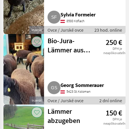
Sylvia Formeier
8580 Köflach
Ovce / Jurské ovce
23 hod. online
Inzerát
Bio-Jura-
250 €
Lämmer aus
DPH je
neaplikovateľné
Zuchtbetrieb
Georg Sommerauer
5423 St.Koloman
Ovce / Jurské ovce
2 dní online
Inzerát
Lämmer
150 €
abzugeben
DPH je
neaplikovateľné