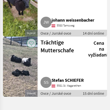
männlich
johann weissenbacher
5580 Tamsweg
Ovce / Jurské ovce
14 dní online
Inzerát
Trächtige
Cena
na
Mutterschafe
vyžiadani
Stefan SCHIEFER
5581 St. Magarethen
Ovce / Jurské ovce
15 dní online
Inzerát