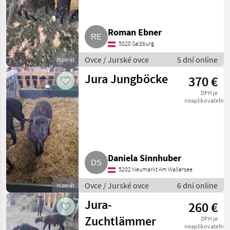
Roman Ebner
5020 Salzburg
Ovce / Jurské ovce
5 dní online
Inzerát
Jura Jungböcke
370 €
DPH je
neaplikovateľné
Daniela Sinnhuber
5202 Neumarkt Am Wallersee
Ovce / Jurské ovce
6 dní online
Inzerát
Jura-
260 €
Zuchtlämmer
DPH je
neaplikovateľné