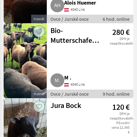
Marketplace
Inzeráty
Alois Huemer
prodejců
4040 Linz
Ovce / Jurské ovce
6 hod. online
Inzerát
Bio-
280 €
Mutterschafe
DPH je
neaplikovateľné
trächtig
M .
4040 Linz
Ovce / Jurské ovce
9 hod. online
Inzerát
Jura Bock
120 €
DPH je
neaplikovateľné
Původní
cena 12.345
€