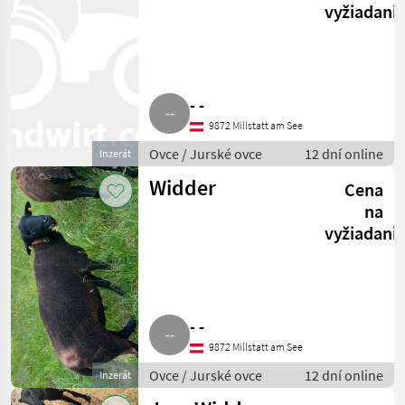
vyžiadani
- -
9872 Millstatt am See
Ovce / Jurské ovce
12 dní online
Inzerát
Widder
Cena
na
vyžiadani
- -
9872 Millstatt am See
Ovce / Jurské ovce
12 dní online
Inzerát