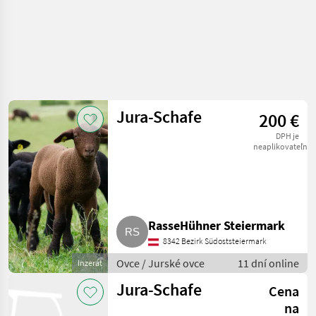
Jura-Schafe
200 €
DPH je
neaplikovateľné
RasseHühner Steiermark
8342 Bezirk Südoststeiermark
Ovce / Jurské ovce
11 dní online
Inzerát
Jura-Schafe
Cena
na