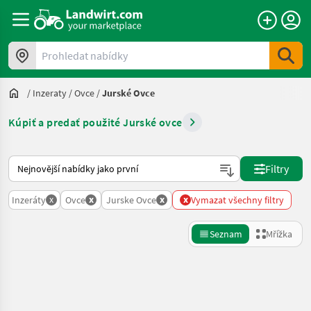
Prohledat nabídky
/
Inzeraty
/
Ovce
/
Jurské Ovce
Kúpiť a predať použité Jurské ovce
Takto se řadí nabídky na Landwirt.com
Filtry
x
x
x
x
Inzeráty
Ovce
Jurske Ovce
Vymazat všechny filtry
Seznam
Mřížka
Zpřesnit