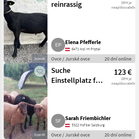
reinrassig
DPH je
neaplikovateľné
Elena Pfefferle
6471 Arzl im Pitztal
Ovce / Jurské ovce
20 dní online
Inzerát
Suche
123 €
Einstellplatz für
DPH je
neaplikovateľné
6 Juraschafe
Winter 2026
Sarah Friembichler
5322 Hof bei Salzburg
Ovce / Jurské ovce
20 dní online
Inzerát