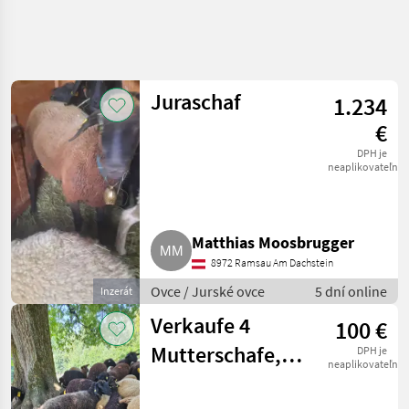
Juraschaf
1.234
€
DPH je
neaplikovateľné
Matthias Moosbrugger
8972 Ramsau Am Dachstein
Ovce / Jurské ovce
5 dní online
Inzerát
Verkaufe 4
100 €
Mutterschafe,
DPH je
neaplikovateľné
Jura-Bergschaf