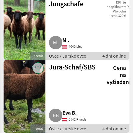
Jungschafe
DPH je
neaplikovateľné
Původní
cena 320 €
M .
4040 Linz
Ovce / Jurské ovce
4 dní online
Inzerát
Jura-Schaf/SBS
Cena
na
vyžiadani
Eva B.
6542 Pfunds
Ovce / Jurské ovce
4 dní online
Inzerát