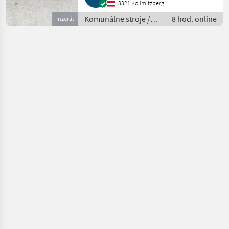
3321 Kollmitzberg
Komunálne stroje /
8 hod. online
Inzerát
Striekacie stroje