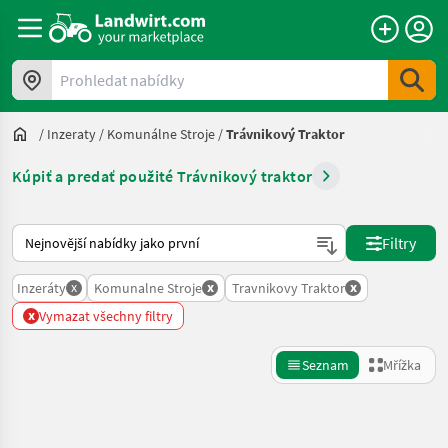
Prohledat nabídky
/
Inzeraty
/
Komunálne Stroje
/
Trávnikový Traktor
Kúpiť a predať použité Trávnikový traktor
Takto se řadí nabídky na Landwirt.com
Filtry
x
x
x
Inzeráty
Komunalne Stroje
Travnikovy Traktor
x
Vymazat všechny filtry
Seznam
Mřížka