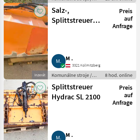
Spádová kosačka
Salz-,
Preis
auf
Splittstreuer
Anfrage
Hauer TS 215
M .
3321 Kollmitzberg
Komunálne stroje /
8 hod. online
Inzerát
Striekacie stroje
Splittstreuer
Preis
auf
Hydrac SL 2100
Anfrage
M .