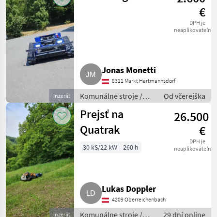
€
DPH je
neaplikovateľné
Jonas Monetti
8311 Markt Hartmannsdorf
Komunálne stroje /
Od včerejška
Inzerát
Spádová kosačka
Prejsť na
26.500
Quatrak
€
DPH je
30 kS/22 kW
260 h
neaplikovateľné
Lukas Doppler
4209 Oberreichenbach
Komunálne stroje /
29 dní online
Inzerát