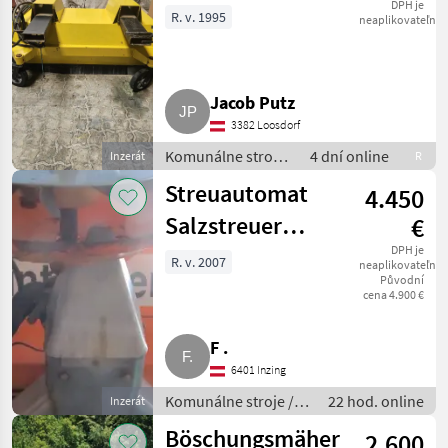
für Stapler,
DPH je
R. v. 1995
neaplikovateľné
Radlader
Jacob Putz
3382 Loosdorf
Komunálne stroje
4 dní online
Inzerát
R
/ Zametací stroj
Streuautomat
4.450
Salzstreuer
€
Gmeiner STA
DPH je
R. v. 2007
neaplikovateľné
Původní
2.000 TC
cena 4.900 €
F .
6401 Inzing
Komunálne stroje /
22 hod. online
Inzerát
Striekacie stroje
Böschungsmäher
2.600