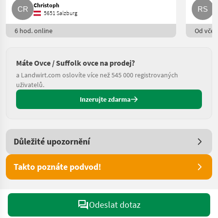
Christoph
R
5651 Salzburg
6 hod. online
Od včere
Máte Ovce / Suffolk ovce na prodej?
a Landwirt.com oslovíte více než 545 000 registrovaných
uživatelů.
Inzerujte zdarma
Důležité upozornění
Takto poznáte podvod!
Odeslat dotaz