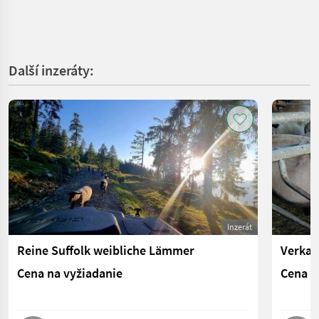
Další inzeráty:
Inzerát
Reine Suffolk weibliche Lämmer
Verkau
Cena na vyžiadanie
Cena n