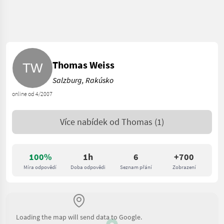
Thomas Weiss
Salzburg, Rakúsko
online od 4/2007
Více nabídek od
Thomas
(1)
100%
1h
6
+700
Míra odpovědí
Doba odpovědi
Seznam přání
Zobrazení
Loading the map will send data to Google.