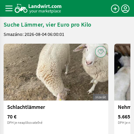
Suche Lämmer, vier Euro pro Kilo
Smazáno: 2026-08-04 06:00:01
Inzerát
Schlachtlämmer
70 €
5.665.
DPH je neaplikovateľné
DPH je nea