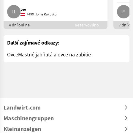
Leo
F.
4490 Horné Rakúsko
4 dní online
Rezervováno
7 dní on
Další zajímavé odkazy:
Ovce
Mastné jahňatá a ovce na zabitie
Landwirt.com
Maschinengruppen
Kleinanzeigen