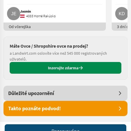
Jasmin
K
4083 Horné Rakúsko
Od včerejška
3 dní on
Máte Ovce / Shropshire ovce na prodej?
a Landwirt.com oslovíte více než 545 000 registrovaných
uživatelů.
Inzerujte zdarma
Důležité upozornění
Takto poznáte podvod!