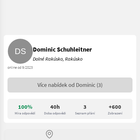
Dominic Schuhleitner
Dolné Rakúsko, Rakúsko
online od 9/2023
Více nabídek od
Dominic
(3)
100%
40h
3
+600
Míra odpovědí
Doba odpovědi
Seznam přání
Zobrazení