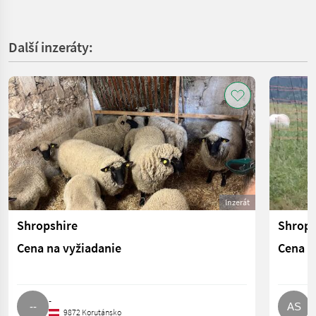
Další inzeráty:
Inzerát
Shropshire
Shrops
Cena na vyžiadanie
Cena n
-
A
9872 Korutánsko