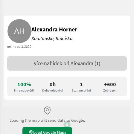
Alexandra Horner
Korutánsko, Rakúsko
online od 3/2022
Více nabídek od
Alexandra
(1)
100%
0h
1
+600
Míra odpovědí
Doba odpovědi
Seznam přání
Zobrazení
Loading the map will send data to Google.
Load Google Maps