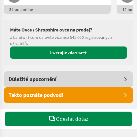
3 hod. online
12 hod. 
Máte Ovce / Shropshire ovce na prodej?
a Landwirt.com oslovíte více než 545 000 registrovaných
uživatelů.
Inzerujte zdarma
Důležité upozornění
Takto poznáte podvod!
Odeslat dotaz