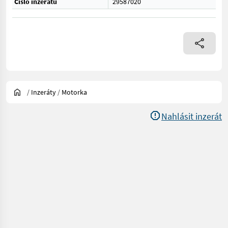
Číslo inzerátu
29587020
/
Inzeráty
/
Motorka
Nahlásit inzerát