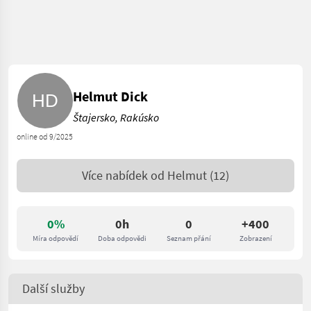
Helmut Dick
Štajersko, Rakúsko
online od 9/2025
Více nabídek od
Helmut
(12)
0%
0h
0
+400
Míra odpovědí
Doba odpovědi
Seznam přání
Zobrazení
Další služby