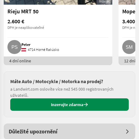
Inzerát
Rieju MRT 50
Moped 
2.600 €
3.400 €
DPH je neaplikovateľné
DPH je nea
Peter
S
4714 Horné Rakúsko
4 dní online
12 dní o
Máte Auto / Motocykle / Motorka na prodej?
a Landwirt.com oslovíte více než 545 000 registrovaných
uživatelů.
Inzerujte zdarma
Důležité upozornění