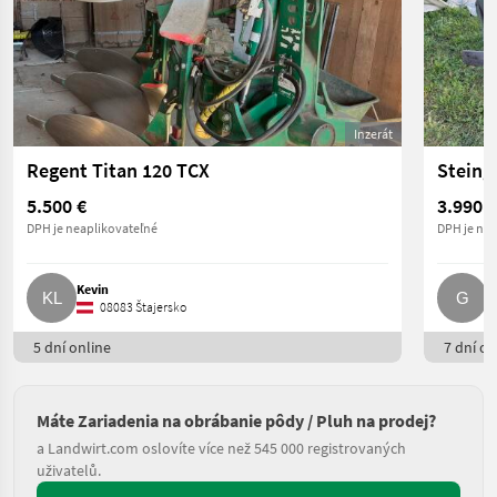
Inzerát
Regent Titan 120 TCX
5.500 €
3.990 €
DPH je neaplikovateľné
DPH je nea
Kevin
G
08083 Štajersko
5 dní online
7 dní on
Máte Zariadenia na obrábanie pôdy / Pluh na prodej?
a Landwirt.com oslovíte více než 545 000 registrovaných
uživatelů.