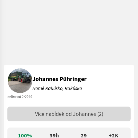
Johannes Pühringer
Horné Rakúsko, Rakúsko
online od 2/2019
Více nabídek od
Johannes
(2)
100%
39h
29
+2K