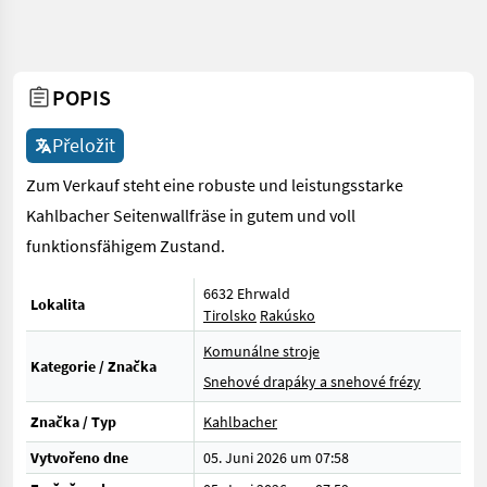
POPIS
Přeložit
Zum Verkauf steht eine robuste und leistungsstarke
Kahlbacher Seitenwallfräse in gutem und voll
funktionsfähigem Zustand.
6632 Ehrwald
Lokalita
Tirolsko
Rakúsko
Komunálne stroje
Kategorie / Značka
Snehové drapáky a snehové frézy
Značka / Typ
Kahlbacher
Vytvořeno dne
05. Juni 2026 um 07:58