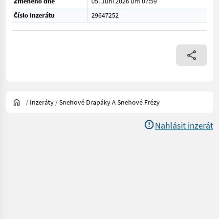
Změněno dne
05. Juni 2026 um 07:59
Číslo inzerátu
29647252
/
Inzeráty
/
Snehové Drapáky A Snehové Frézy
Nahlásit inzerát