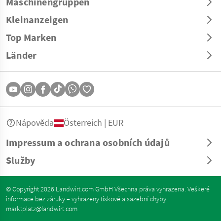
Maschinengruppen
Kleinanzeigen
Top Marken
Länder
Nápověda
Österreich | EUR
Impressum a ochrana osobních údajů
Služby
© Copyright 2026 Landwirt.com GmbH Všechna práva vyhrazena. Veškeré
informace bez záruky – vyhrazeny tiskové a sazební chyby.
marktplatz@landwirt.com