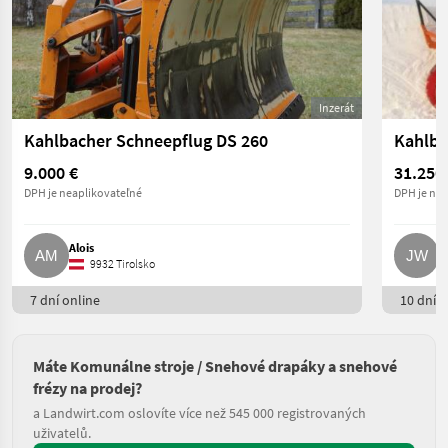
Inzerát
Kahlbacher Schneepflug DS 260
9.000 €
31.250
DPH je neaplikovateľné
DPH je nea
Alois
J
9932 Tirolsko
7 dní online
10 dní o
Máte Komunálne stroje / Snehové drapáky a snehové
frézy na prodej?
a Landwirt.com oslovíte více než 545 000 registrovaných
uživatelů.