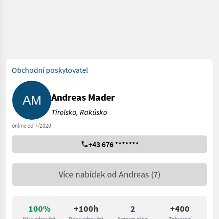
Obchodní poskytovatel
Andreas Mader
Tirolsko, Rakúsko
online od 7/2020
+43 676 *******
Více nabídek od
Andreas
(7)
100%
+100h
2
+400
Míra odpovědí
Doba odpovědi
Seznam přání
Zobrazení