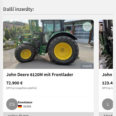
Další inzeráty:
Inzerát
John Deere 6120M mit Frontlader
John D
72.900 €
123.45
DPH je neaplikovateľné
DPH je nea
Constanze
L
84389
online 39 min.
3 hod. o