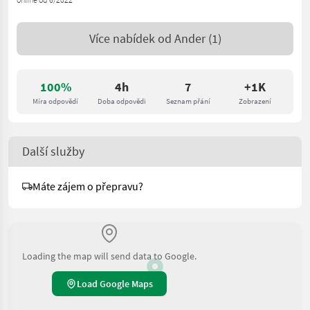
Více nabídek od
Ander
(1)
100%
4h
7
+1K
Míra odpovědí
Doba odpovědi
Seznam přání
Zobrazení
Další služby
Máte zájem o přepravu?
Loading the map will send data to Google.
Load Google Maps