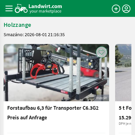
Holzzange
Smazáno: 2026-08-01 21:16:35
Inzerát
Forstaufbau 6,3 für Transporter C6.3G2
5 t Fo
Preis auf Anfrage
15.290
DPH je nea