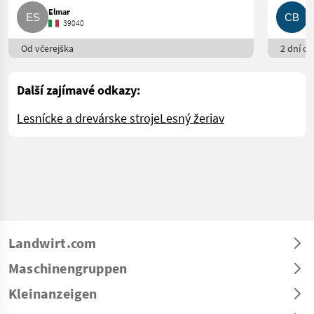
Elmar
C
39040
Od včerejška
2 dní on
Další zajímavé odkazy:
Lesnícke a drevárske stroje
Lesný žeriav
Landwirt.com
Maschinengruppen
Kleinanzeigen