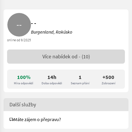
- -
Burgenland, Rakúsko
online od 9/2025
Více nabídek od
-
(10)
100%
14h
1
+500
Míra odpovědí
Doba odpovědi
Seznam přání
Zobrazení
Další služby
Máte zájem o přepravu?