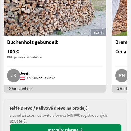
Inzerát
Buchenholz gebündelt
Brennh
100 €
Cena n
DPH je neaplikovateľné
Josef
R
3213 Dolné Rakúsko
2 hod. online
3 hod. o
Máte Drevo / Palivové drevo na prodej?
a Landwirt.com oslovíte více než 545 000 registrovaných
uživatelů.
Inzerujte zdarma