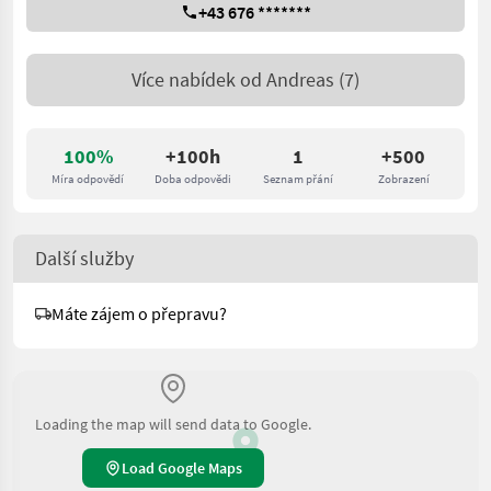
+43 676 *******
Více nabídek od
Andreas
(7)
100%
+100h
1
+500
Míra odpovědí
Doba odpovědi
Seznam přání
Zobrazení
Další služby
Máte zájem o přepravu?
Loading the map will send data to Google.
Load Google Maps