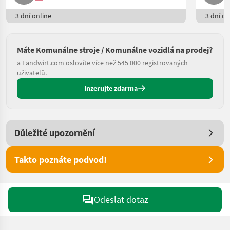
3 dní online
3 dní on
Máte Komunálne stroje / Komunálne vozidlá na prodej?
a Landwirt.com oslovíte více než 545 000 registrovaných
uživatelů.
Inzerujte zdarma
Důležité upozornění
Takto poznáte podvod!
Odeslat dotaz