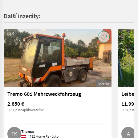
Další inzeráty:
Inzerát
Tremo 601 Mehrzweckfahrzeug
2.850 €
11.999
DPH je neaplikovateľné
DPH je nea
Thomas
A
4732 Horné Rakúsko