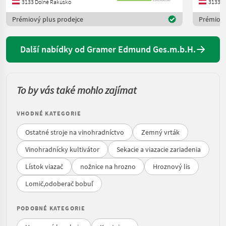
3133 Dolné Rakúsko
3133 D
Prémiový plus prodejce
Prémiový
Další nabídky od Gramer Edmund Ges.m.b.H.
To by vás také mohlo zajímat
VHODNÉ KATEGORIE
Ostatné stroje na vinohradníctvo
Zemný vrták
Vinohradnícky kultivátor
Sekacie a viazacie zariadenia
Lístok viazač
nožnice na hrozno
Hroznový lis
Lomič,odoberač bobuľ
PODOBNÉ KATEGORIE