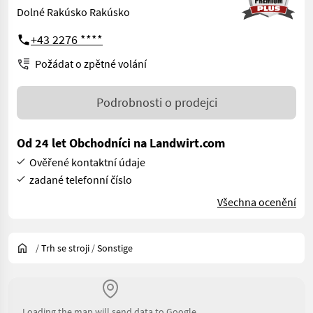
Dolné Rakúsko Rakúsko
+43 2276 ****
Požádat o zpětné volání
Podrobnosti o prodejci
Od 24 let Obchodníci na Landwirt.com
Ověřené kontaktní údaje
zadané telefonní číslo
Všechna ocenění
/
Trh se stroji
/
Sonstige
Loading the map will send data to Google.