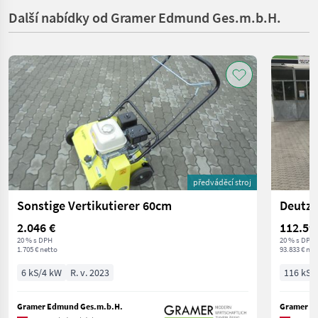
Další nabídky od Gramer Edmund Ges.m.b.H.
předváděcí stroj
Sonstige Vertikutierer 60cm
Deutz 
2.046 €
112.59
20 % s DPH
20 % s DPH
1.705 € netto
93.833 € net
6 kS/4 kW
R. v. 2023
116 kS/
Gramer Edmund Ges.m.b.H.
Gramer E