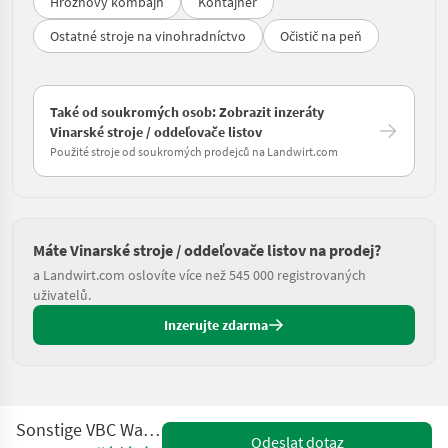
Hroznový kombajn
Kontajner
Ostatné stroje na vinohradníctvo
Očistič na peň
Také od soukromých osob: Zobrazit inzeráty
Vinarské stroje / oddeľovače listov
Použité stroje od soukromých prodejců na Landwirt.com
Máte Vinarské stroje / oddeľovače listov na prodej?
a Landwirt.com oslovíte více než 545 000 registrovaných
uživatelů.
Inzerujte zdarma
Sonstige VBC Walzenentlauber
Odeslat dotaz