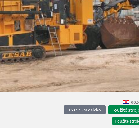
882
Použité stroj
153.57 km daleko
Použité stroj