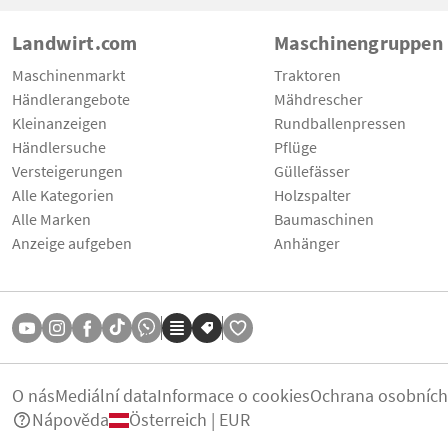
Landwirt.com
Maschinengruppen
Maschinenmarkt
Traktoren
Händlerangebote
Mähdrescher
Kleinanzeigen
Rundballenpressen
Händlersuche
Pflüge
Versteigerungen
Güllefässer
Alle Kategorien
Holzspalter
Alle Marken
Baumaschinen
Anzeige aufgeben
Anhänger
O nás
Mediální data
Informace o cookies
Ochrana osobních
Nápověda
Österreich | EUR