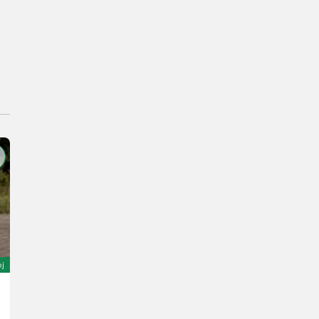
oj
Gipo S157 raupenmobile Siebanlage
Cena na vyžádání