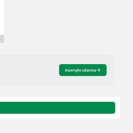
Biringer International GmbH
3800 Dolné Rakúsko
Prémiový plus prodejce
Inzerujte zdarma