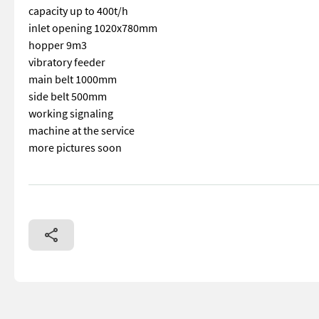
capacity up to 400t/h
inlet opening 1020x780mm
hopper 9m3
vibratory feeder
main belt 1000mm
side belt 500mm
working signaling
machine at the service
more pictures soon
== More details (EN) == Machine correctness: Correct rotary