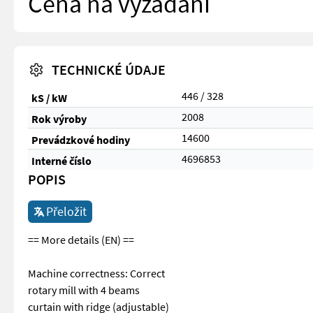
Cena na vyžádání
TECHNICKÉ ÚDAJE
446 / 328
kS / kW
2008
Rok výroby
14600
Prevádzkové hodiny
4696853
Interné číslo
POPIS
Přeložit
== More details (EN) ==
Machine correctness: Correct
rotary mill with 4 beams
curtain with ridge (adjustable)