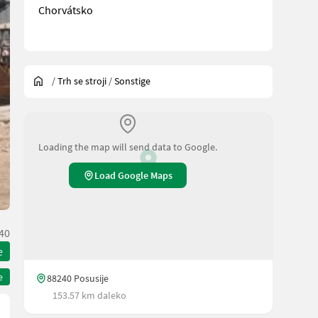
Chorvátsko
/
Trh se stroji
/
Sonstige
Loading the map will send data to Google.
Load Google Maps
40
e
e
88240 Posusije
153.57 km daleko