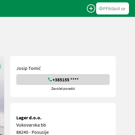
Přihlásit se
Josip Tomić
+385155 ****
Zavolat poradci
Lager d.o.o.
Vukovarska bb
88240 - Posusije