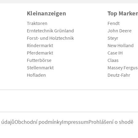
Kleinanzeigen
Top Marke
Traktoren
Fendt
Erntetechnik Grünland
John Deere
Forst- und Holztechnik
Steyr
Rindermarkt
New Holland
Pferdemarkt
Case IH
Futterbörse
Claas
Stellenmarkt
Massey Fergu
Hofladen
Deutz-Fahr
 údajů
Obchodní podmínky
Impressum
Prohlášení o shodě