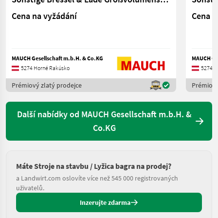
Cena na vyžádání
Cena n
MAUCH Gesellschaft m.b.H. & Co.KG
MAUCH Ges
5274 Horné Rakúsko
5274 H
Prémiový zlatý prodejce
Prémiový
Další nabídky od MAUCH Gesellschaft m.b.H. &
Co.KG
Máte Stroje na stavbu / Lyžica bagra na prodej?
a Landwirt.com oslovíte více než 545 000 registrovaných
uživatelů.
Inzerujte zdarma