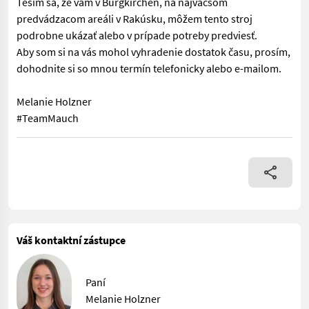
Teším sa, že vám v Burgkirchen, na najväčšom
predvádzacom areáli v Rakúsku, môžem tento stroj
podrobne ukázať alebo v prípade potreby predviesť.
Aby som si na vás mohol vyhradenie dostatok času, prosím,
dohodnite si so mnou termín telefonicky alebo e-mailom.
Melanie Holzner
#TeamMauch
Skladacie lopaty 4 v 1, Toto zariadenie je skladom v Burgkirc
Váš kontaktní zástupce
Paní
Melanie Holzner