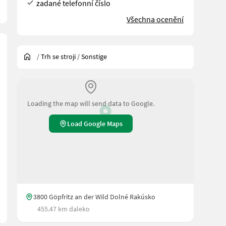
zadané telefonní číslo
Všechna ocenění
/
Trh se stroji
/
Sonstige
Loading the map will send data to Google.
Load Google Maps
g: bis zu 200t bei max. Aufgabegröße von 200mm Kegelspaltmaß 30-
3800 Göpfritz an der Wild Dolné Rakúsko
455.47 km daleko