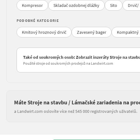
Kompresor
Skladač ozdobnej dlážky
Sito
Drvič/
PODOBNÉ KATEGORIE
Kmitový hroznový drvič
Zavesený bager
Kompaktný 
Také od soukromých osob: Zobrazit inzeráty Stroje na stavb
Použité stroje od soukromých prodejců na Landwirt.com
Máte Stroje na stavbu / Lámačské zariadenia na pro
a Landwirt.com oslovíte více než 545 000 registrovaných uživatelů.