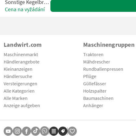
Sonstige Kegelbrecher
Cena na vyžádání
Landwirt.com
Maschinengruppen
Maschinenmarkt
Traktoren
Händlerangebote
Mähdrescher
Kleinanzeigen
Rundballenpressen
Händlersuche
Pflüge
Versteigerungen
Güllefässer
Alle Kategorien
Holzspalter
Alle Marken
Baumaschinen
Anzeige aufgeben
Anhänger