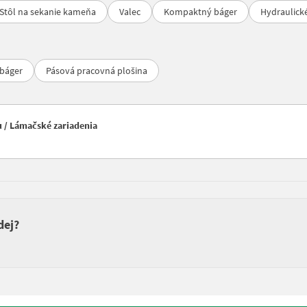
 Stôl na sekanie kameňa
Valec
Kompaktný báger
Hydraulick
báger
Pásová pracovná plošina
u / Lámačské zariadenia
dej?