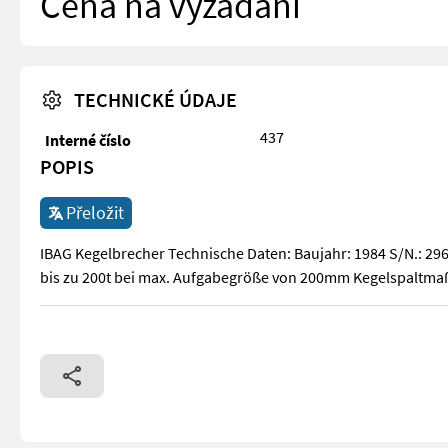
Cena na vyžádání
TECHNICKÉ ÚDAJE
437
Interné číslo
POPIS
Přeložit
IBAG Kegelbrecher Technische Daten: Baujahr: 1984 S/N.: 2960
bis zu 200t bei max. Aufgabegröße von 200mm Kegelspaltm
IBAG Kegelbrecher Technische Daten: Baujahr: 1984 S/N.: 29