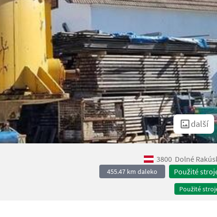
další
3800
Dolné Rakús
Použité stroj
455.47 km daleko
Použité stroj