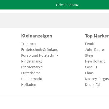
Odeslat dotaz
Kleinanzeigen
Top Marke
Traktoren
Fendt
Erntetechnik Grünland
John Deere
Forst- und Holztechnik
Steyr
Rindermarkt
New Holland
Pferdemarkt
Case IH
Futterbörse
Claas
Stellenmarkt
Massey Fergu
Hofladen
Deutz-Fahr