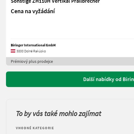
Sonstige ZH110H Vertikal Prallbrecher
Cena na vyžádání
Biringer International GmbH
3800 Dolné Rakúsko
Prémiový plus prodejce
Další nabídky od Biri
To by vás také mohlo zajímat
VHODNÉ KATEGORIE