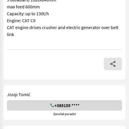
max feed 600mm
Capacity: up to 130t/h
Engine: CAT C9
CAT engine drives crusher and electric generator over belt
link
== More details (EN) == Machine correctness: Correct Opening 
Josip Tomić
+385155 ****
Zavolat poradci