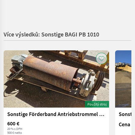
Více výsledků: Sonstige BAGI PB 1010
Použitý stroj
Sonstige Förderband Antriebstrommel für 70 cm Gurtbreite
Sonsti
600 €
Cena n
20 % s DPH
500 € netto