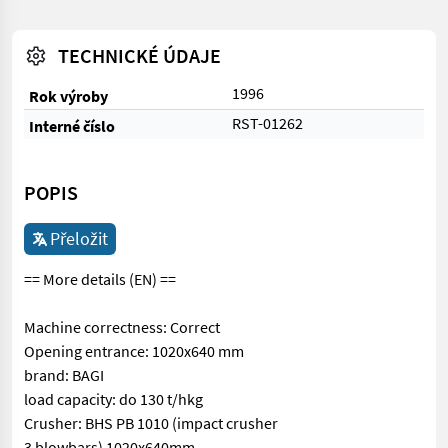
TECHNICKÉ ÚDAJE
1996
Rok výroby
RST-01262
Interné číslo
POPIS
Přeložit
== More details (EN) ==
Machine correctness: Correct
Opening entrance: 1020x640 mm
brand: BAGI
load capacity: do 130 t/hkg
Crusher: BHS PB 1010 (impact crusher
3 blowbars) 1020x640mm