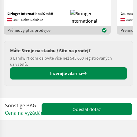
Biringer International GmbH
Baumasch
3800 Dolné Rakúsko
8483 Š
Prémiový plus prodejce
Prémiový
Máte Stroje na stavbu / Sito na prodej?
a Landwirt.com oslovíte více než 545 000 registrovaných
uživatelů.
Inzerujte zdarma
Sonstige BAGI PB 1010
Odeslat dotaz
Cena na vyžádání