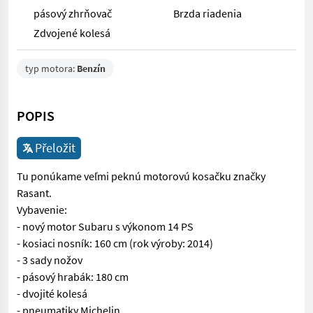
pásový zhrňovač
Brzda riadenia
Zdvojené kolesá
typ motora:
Benzín
POPIS
Přeložit
Tu ponúkame veľmi peknú motorovú kosačku značky
Rasant.
Vybavenie:
- nový motor Subaru s výkonom 14 PS
- kosiaci nosník: 160 cm (rok výroby: 2014)
- 3 sady nožov
- pásový hrabák: 180 cm
- dvojité kolesá
- pneumatiky Michelin