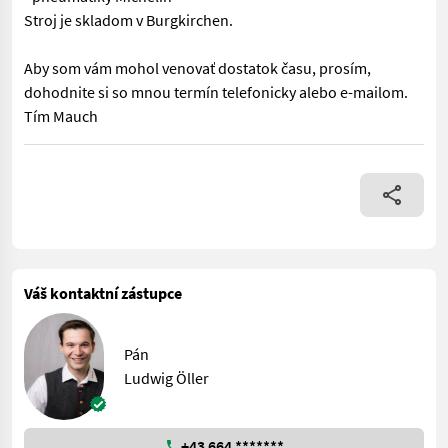
Stroj je skladom v Burgkirchen.
Aby som vám mohol venovať dostatok času, prosím,
dohodnite si so mnou termín telefonicky alebo e-mailom.
Tím Mauch
Tu ponúkame veľmi peknú motorovú kosačku značky Rasant. Vybav
Váš kontaktní zástupce
Pán
Ludwig Öller
+43 664 *******