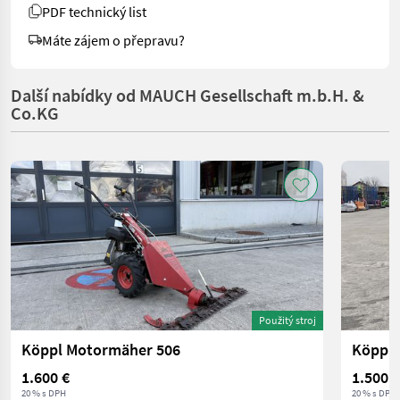
PDF technický list
Máte zájem o přepravu?
Další nabídky od MAUCH Gesellschaft m.b.H. &
Co.KG
Použitý stroj
Köppl Motormäher 506
Köppl 
1.600 €
1.500 €
20 % s DPH
20 % s DPH