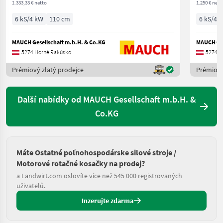
1.333,33 € netto
1.250 € nett
6 kS/4 kW
110 cm
6 kS/4 
MAUCH Gesellschaft m.b.H. & Co.KG
MAUCH Ges
5274 Horné Rakúsko
5274 H
Prémiový zlatý prodejce
Prémiový
Další nabídky od MAUCH Gesellschaft m.b.H. &
Co.KG
Máte Ostatné poľnohospodárske silové stroje /
Motorové rotačné kosačky na prodej?
a Landwirt.com oslovíte více než 545 000 registrovaných
uživatelů.
Inzerujte zdarma