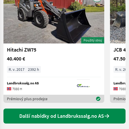
Použitý stroj
Hitachi ZW75
JCB 40
40.400 €
47.500
R. v. 2017
2392 h
R. v. 20
Landbrukssalg.no AS
Landbruks
7080 H
7080 H
Prémiový plus prodejce
Prémiový
Další nabídky od Landbrukssalg.no AS