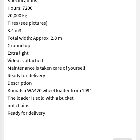
Specifications
Hours: 7200
20,000 kg
Tires (see pictures)
3.4 m3
Total width: Approx. 2.8 m
Ground up
Extra light
Video is attached
Maintenance is taken care of yourself
Ready for delivery
Description
Komatsu WA420 wheel loader from 1994
The loader is sold with a bucket
not chains
Ready for delivery
== Mer informasjon (NO) == mascus_category: wheelloaders Pleas