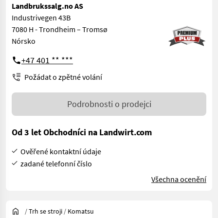
Landbrukssalg.no AS
Industrivegen 43B
7080 H - Trondheim – Tromsø
Nórsko
+47 401 ** ***
Požádat o zpětné volání
Podrobnosti o prodejci
Od 3 let Obchodníci na Landwirt.com
Ověřené kontaktní údaje
zadané telefonní číslo
Všechna ocenění
/
Trh se stroji
/
Komatsu