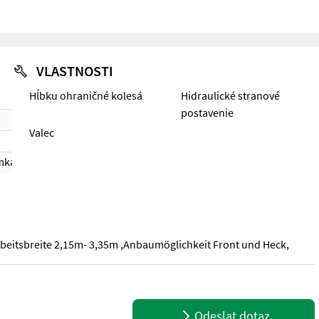
VLASTNOSTI
Hĺbku ohraničné kolesá
Hidraulické stranové
postavenie
Valec
mka 1)
beitsbreite 2,15m- 3,35m ,Anbaumöglichkeit Front und Heck,
beitsbreite 2,15m- 3,35m ,Anbaumöglichkeit Front und Heck,
Odeslat dotaz