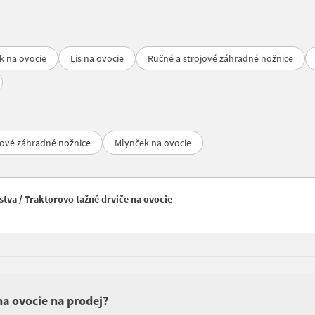
k na ovocie
Lis na ovocie
Ručné a strojové záhradné nožnice
jové záhradné nožnice
Mlynček na ovocie
tva / Traktorovo tažné drviče na ovocie
na ovocie na prodej?