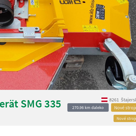
8261
Štajers
erät SMG 335
Nové stroj
270.96 km daleko
Nové stroj