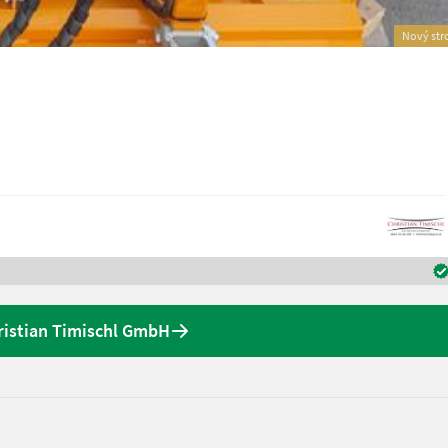
Nový str
ristian Timischl GmbH