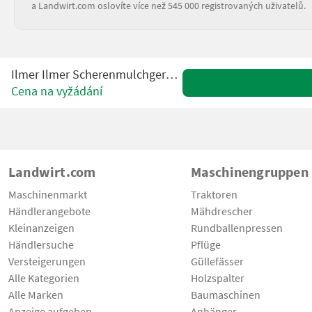
a Landwirt.com oslovíte více než 545 000 registrovaných uživatelů.
Ilmer Ilmer Scherenmulchgerät SMG 335
Cena na vyžádání
Landwirt.com
Maschinengruppen
Maschinenmarkt
Traktoren
Händlerangebote
Mähdrescher
Kleinanzeigen
Rundballenpressen
Händlersuche
Pflüge
Versteigerungen
Güllefässer
Alle Kategorien
Holzspalter
Alle Marken
Baumaschinen
Anzeige aufgeben
Anhänger