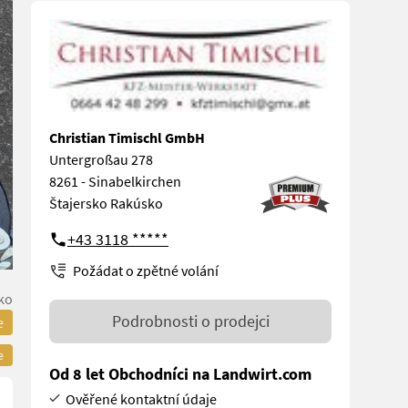
Christian Timischl GmbH
Untergroßau 278
8261 - Sinabelkirchen
Štajersko Rakúsko
+43 3118 *****
Požádat o zpětné volání
ko
Podrobnosti o prodejci
e
e
Od 8 let Obchodníci na Landwirt.com
Ověřené kontaktní údaje