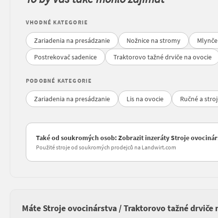
VHODNÉ KATEGORIE
Zariadenia na presádzanie
Nožnice na stromy
Mlynče
Postrekovač sadenice
Traktorovo tažné drviče na ovocie
PODOBNÉ KATEGORIE
Zariadenia na presádzanie
Lis na ovocie
Ručné a stro
Také od soukromých osob: Zobrazit inzeráty Stroje ovocinárs
Použité stroje od soukromých prodejců na Landwirt.com
Máte Stroje ovocinárstva / Traktorovo tažné drviče 