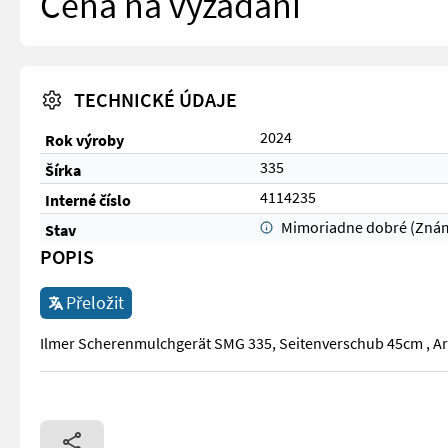
Cena na vyžádání
TECHNICKÉ ÚDAJE
2024
Rok výroby
335
Šírka
4114235
Interné číslo
Mimoriadne dobré (Zná
Stav
POPIS
Přeložit
Ilmer Scherenmulchgerät SMG 335, Seitenverschub 45cm , Ar
Ilmer Scherenmulchgerät SMG 335, Seitenverschub 45cm , Ar