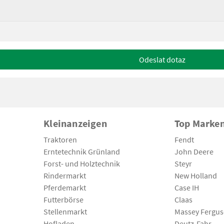
Odeslat dotaz
Kleinanzeigen
Top Marke
Traktoren
Fendt
Erntetechnik Grünland
John Deere
Forst- und Holztechnik
Steyr
Rindermarkt
New Holland
Pferdemarkt
Case IH
Futterbörse
Claas
Stellenmarkt
Massey Fergu
Hofladen
Deutz-Fahr