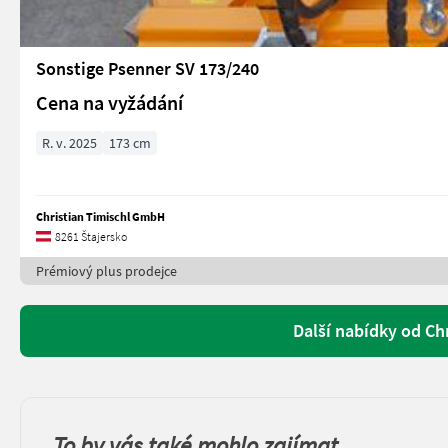
Sonstige Psenner SV 173/240
Cena na vyžádání
R. v. 2025
173 cm
Christian Timischl GmbH
8261 Štajersko
Prémiový plus prodejce
Další nabídky od Ch
To by vás také mohlo zajímat