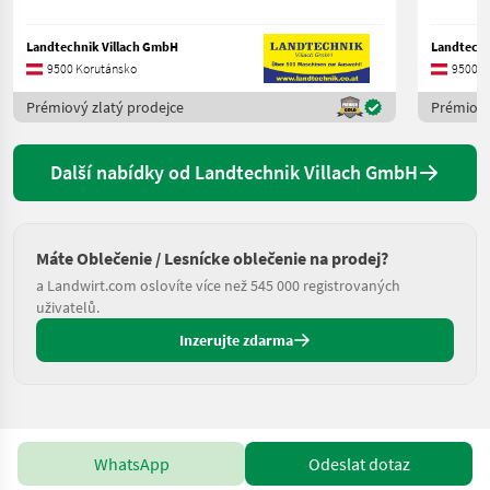
Landtechnik Villach GmbH
Landtechn
9500 Korutánsko
9500 K
Prémiový zlatý prodejce
Prémiový
Další nabídky od Landtechnik Villach GmbH
Máte Oblečenie / Lesnícke oblečenie na prodej?
a Landwirt.com oslovíte více než 545 000 registrovaných
uživatelů.
Inzerujte zdarma
WhatsApp
Odeslat dotaz