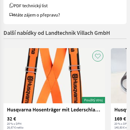
PDF technický list
Máte zájem o přepravu?
Další nabídky od Landtechnik Villach GmbH
Použitý stroj
Husqvarna Hosenträger mit Lederschlaufen
Husqva
32 €
169 €
20 % s DPH
20 % s DPH
26,67 € netto
140,83 € net