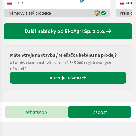
15-523
15-523
Prémiový zlatý prodejce
Prémiový
Další nabídky od EkoAgri Sp. z o.o.
Máte Stroje na stavbu / Miešačka betónu na prodej?
a Landwirt.com oslovíte více než 545 000 registrovaných
uživatelů.
Inzerujte zdarma
WhatsApp
Žádost