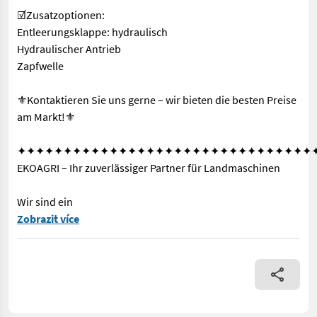
☑️Zusatzoptionen:
Entleerungsklappe: hydraulisch
Hydraulischer Antrieb
Zapfwelle
⚜️Kontaktieren Sie uns gerne – wir bieten die besten Preise
am Markt!⚜️
✦✦✦✦✦✦✦✦✦✦✦✦✦✦✦✦✦✦✦✦✦✦✦✦✦✦✦✦✦✦✦✦
EKOAGRI – Ihr zuverlässiger Partner für Landmaschinen
Wir sind ein
Betonmischer 600 l mit Selbstladender Schaufel ! Lieferung
Zobrazit více