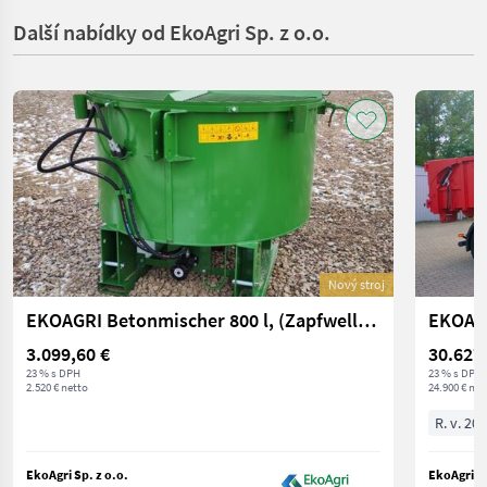
Další nabídky od EkoAgri Sp. z o.o.
Nový stroj
EKOAGRI Betonmischer 800 l, (Zapfwelle oder hydraulisch)
EKOAG
3.099,60 €
30.627
23 % s DPH
23 % s DPH
2.520 € netto
24.900 € net
R. v. 20
EkoAgri Sp. z o.o.
EkoAgri Sp