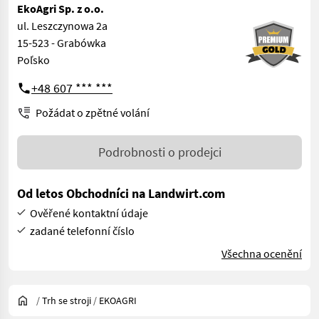
EkoAgri Sp. z o.o.
ul. Leszczynowa 2a
15-523 - Grabówka
Poľsko
+48 607 *** ***
Požádat o zpětné volání
Podrobnosti o prodejci
Od letos Obchodníci na Landwirt.com
Ověřené kontaktní údaje
zadané telefonní číslo
Všechna ocenění
/
Trh se stroji
/
EKOAGRI