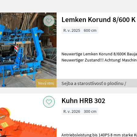
Lemken Korund 8/600 K
R. v. 2025
600 cm
Neuwertige Lemken Korund 8/600K Baujah
Neuwertiger Zustand!!! Achtung! Maschine steht beim Kunden! Sejba a
starostlivosť o plodinu Kombinovan
Sejba a starostlivosť o plodinu /
Nový stroj
Kuhn HRB 302
R. v. 2026
300 cm
Antriebsleistung bis 140PS 8 mm starke 