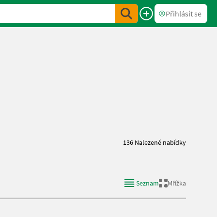
Přihlásit se
136 Nalezené nabídky
Seznam
Mřížka