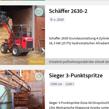
Schäffer 2630-2
R. v. 2026
Schäffer 2630 Grundausstattung 4-Zylinder-Dieselmotor Kubota V1505,
18, 5 kW (25 PS) Hydrostatischer Allrada
automotiver Steuerung Hochdru
Ostatné poľnohospodárske silové str
Nový stroj
Sieger 3-Punktspritze
1500 cm
1100 l
Sieger 3-Punktspritze Düse 04 Einspülschleuse Frischwasserbehälter
15m Mechanische Klappung Vysoko umiestnenie Ochrana rastlín Poľné