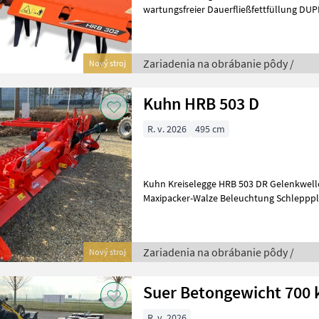
wartungsfreier Dauerfließfettfüllung DU
Zapfwellendurchtrieb, Gelenkwelle
Zariadenia na obrábanie pôdy /
Nový stroj
Kuhn HRB 503 D
R. v. 2026
495 cm
Kuhn Kreiselegge HRB 503 DR Gelenkwell
Maxipacker-Walze Beleuchtung Schleppp
Zinkenschnellwechselsystem FAST-FIT Ge
Zariadenia na obrábanie pôdy /
Nový stroj
Suer Betongewicht 700 
R. v. 2026