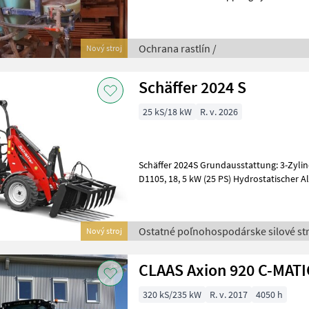
postrekovače
Ochrana rastlín /
Nový stroj
Schäffer 2024 S
25 kS/18 kW
R. v. 2026
Schäffer 2024S Grundausstattung: 3-Zylinder-Dieselmotor Kubota
D1105, 18, 5 kW (25 PS) Hydrostatischer Allradantrieb mit automotiver
Steuerung Bereifung 7.00-12 AS,
Ostatné poľnohospodárske silové str
Nový stroj
CLAAS Axion 920 C-MATI
320 kS/235 kW
R. v. 2017
4050 h