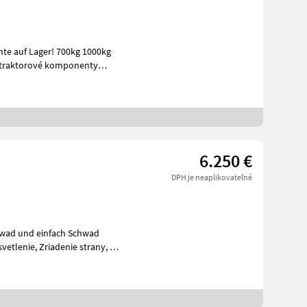
te auf Lager! 700kg 1000kg
6.250 €
DPH je neaplikovateľné
hwad und einfach Schwad
etlenie, Zriadenie strany, :