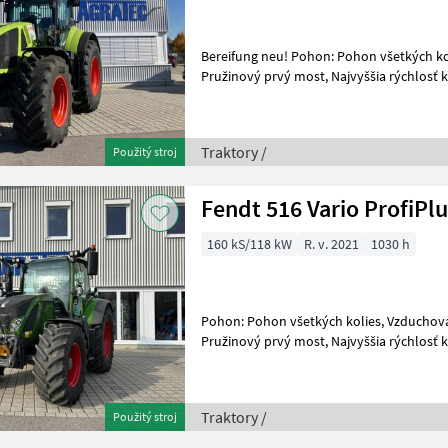
Bereifung neu! Pohon: Pohon všetkých ko
Pružinový prvý most, Najvyššia rýchlosť 
vzduchovým prúžením, Stanovište rušňo
Traktory /
Použitý stroj
Fendt 516 Vario ProfiPl
160 kS/118 kW
R. v. 2021
1030 h
Pohon: Pohon všetkých kolies, Vzduchová 
Pružinový prvý most, Najvyššia rýchlosť 
vzduchovým prúžením, Stanovište rušňov
Traktory /
Použitý stroj