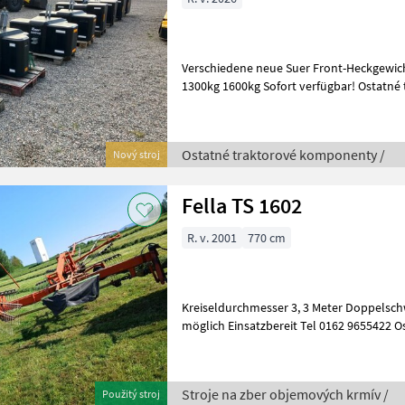
Verschiedene neue Suer Front-Heckgewich
1300kg 1600kg Sofort verfügbar! Ostatné traktorové komponenty
Frontálne váhy
Ostatné traktorové komponenty /
Nový stroj
Fella TS 1602
R. v. 2001
770 cm
Kreiseldurchmesser 3, 3 Meter Doppelsc
möglich Einsatzbereit Tel 0162 9655422 Osv
Zriadenie strany Stroje na zber ob
Stroje na zber objemových krmív /
Použitý stroj