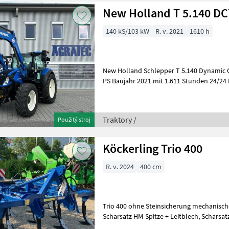
New Holland T 5.140 DC
140 kS/103 kW
R. v. 2021
1610 h
New Holland Schlepper T 5.140 Dynamic
PS Baujahr 2021 mit 1.611 Stunden 24/24 Dy
EHR, Druckluftanlage, Klimaautomatik
Traktory /
Použitý stroj
Köckerling Trio 400
R. v. 2024
400 cm
Trio 400 ohne Steinsicherung mechanische
Scharsatz HM-Spitze + Leitblech, Scharsatz Flügelschar
Blattfedernivellatoren Doppel-STS-Walz