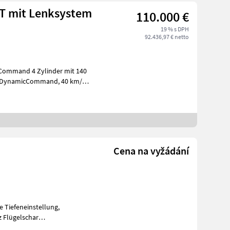
T mit Lenksystem
110.000 €
19 % s DPH
92.436,97 € netto
 Command 4 Zylinder mit 140
namicCommand, 40 km/h
Cena na vyžádání
 Tiefeneinstellung,
e 530 mm,