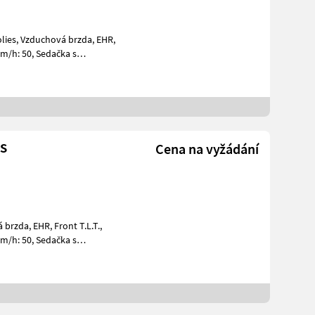
lies, Vzduchová brzda, EHR,
km/h: 50, Sedačka s
vodiča:
us
Cena na vyžádání
brzda, EHR, Front T.L.T.,
km/h: 50, Sedačka s
odiča: V