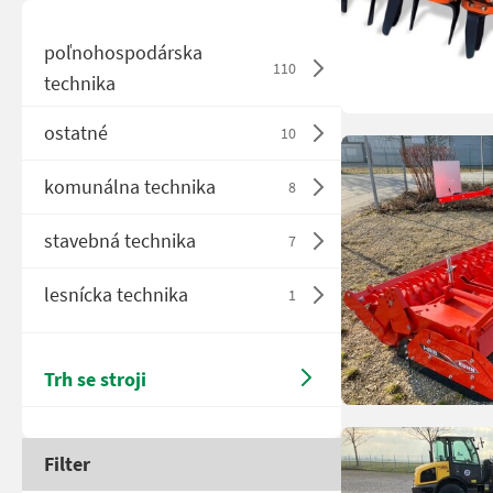
poľnohospodárska
110
technika
ostatné
10
komunálna technika
8
stavebná technika
7
lesnícka technika
1
Trh se stroji
Filter