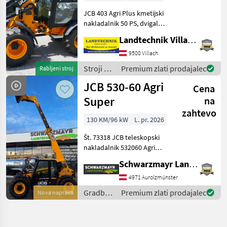
JCB 403 Agri Plus kmetijski
nakladalnik 50 PS, dvigalni
okvir z Euro-priključkom, 3.
Landtechnik Villach GmbH
krmilni krog, breztlačni
povratni tok spredaj,
9500 Villach
enoročni joystick, 2-
Stroji z
Premium zlati prodajalec
Rabljeni stroj
stopenjski h
motorji /
JCB 530-60 Agri
Cena
JCB
Super
na
zahtevo
130 KM/96 kW
L. pr. 2026
Št. 73318 JCB teleskopski
nakladalnik 532060 Agri
Super - z dvigalno silo 3, 0
Schwarzmayr Landtechnik GmbH - Aurolzmünster
tone - z višino dviga 6, 0
metra - s 4-valjnim
4971 Aurolzmünster
motorjem JCB Dieselmax
Gradbeni
Premium zlati prodajalec
Nova naprava
Common Rail (do
stroji /
JCB