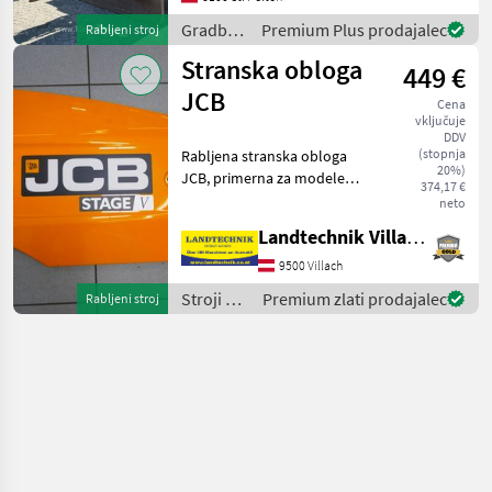
Gradbeni
Premium Plus prodajalec
Rabljeni stroj
stroji /
Stranska obloga
449 €
JCB
JCB
Cena
vključuje
DDV
(stopnja
Rabljena stranska obloga
20%)
JCB, primerna za modele
374,17 €
JCB 406, 407, 409, številka
neto
artikla: 401/C8290 (obloga),
Landtechnik Villach GmbH
332/A6914 (pokrov okvirja),
iz skladišča v Villachu, takoj
9500 Villach
Stroji z
Premium zlati prodajalec
Rabljeni stroj
motorji /
JCB