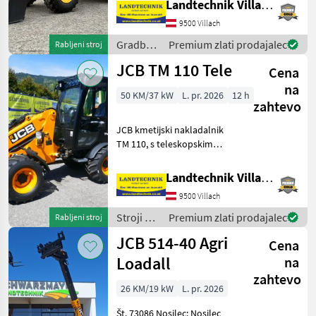
Landtechnik Villach GmbH
AdBlue, hidrostatičnim
9500 Villach
menjalnikom do 40 km/h s
100-odstotno blokado
Gradbeni
Premium zlati prodajalec
Rabljeni stroj
stroji /
JCB TM 110 Tele
Cena
JCB
na
50 KM/37 kW
L. pr. 2026
12 h
zahtevo
JCB kmetijski nakladalnik
TM 110, s teleskopskim
podaljškom, Euro-
priključkom, hidravlično
Landtechnik Villach GmbH
blokado orodja, tretjo
9500 Villach
hidravlično linijo,
hidravlično kompenzacijo
Stroji z
Premium zlati prodajalec
Rabljeni stroj
nihanj
motorji /
JCB 514-40 Agri
Cena
JCB
Loadall
na
zahtevo
26 KM/19 kW
L. pr. 2026
Št. 73086 Nosilec: Nosilec