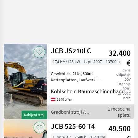
JCB JS210LC
32.400
€
174 KM/128 kW
L. pr. 2007
13700 h
Cena
Gewicht ca. 21to, 600m
vključuje
Kettenplatten, Laufwerk in
DDV
(stopnja
gutem Zustand, inkl.
20%)
Kohlschein Baumaschinenhandel GmbH
hydraulischer
27.000 €
Schnellwechsler BMT SW2,
neto
1140 Wien
1 Tieflöffel, 1 hydraulischer
1 mesec na
Böschungslöffel Gradbeni
Gradbeni stroji /
spletu
Rabljeni stroj
JCB
JCB 525-60 T4
49.500
L. pr. 2017
2598 h
1840 cm