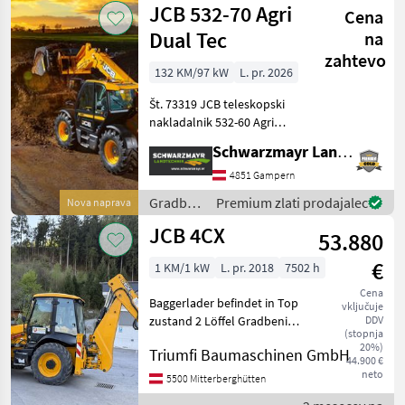
JCB 532-70 Agri
Cena
Dual Tec
na
zahtevo
132 KM/97 kW
L. pr. 2026
Št. 73319 JCB teleskopski
nakladalnik 532-60 Agri
Super Dual Tec - z dvigalno
Schwarzmayr Landtechnik GmbH - Gampern
silo 3, 2 tone - z višino dviga
7, 0 metra - s 4-valjnim
4851 Gampern
motorjem JCB Dieselmax
Gradbeni
Premium zlati prodajalec
Nova naprava
Common
stroji /
JCB 4CX
53.880
JCB
€
1 KM/1 kW
L. pr. 2018
7502 h
Cena
Baggerlader befindet in Top
vključuje
zustand 2 Löffel Gradbeni
DDV
(stopnja
stroji Bagerski nakladalnik
20%)
Triumfi Baumaschinen GmbH
44.900 €
neto
5500 Mitterberghütten