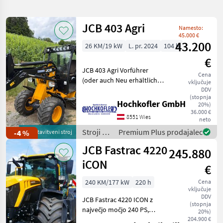
iskanje
JCB 403 Agri
Namesto:
Kategorija
Država
Filtri
1
45.000 €
43.200
26 KM/19 kW
L. pr. 2024
104 h
Prikaži
€
TRENUTNA
Ponastavi
478
JCB 403 Agri Vorführer
POT
Cena
rezultatov
(oder auch Neu erhältlich) -
vključuje
Jcb
Kabine inkl. Heizung - 19kW
DDV
(stopnja
Kubota Kotor (auf 36PS
Hochkofler GmbH
20%)
IZBERITE
einstellbar) - 20km/h
36.000 €
KATEGORIJO
8551 Wies
Hydrostat - Euroaufnahme
neto
mit hydr.
Stroji z
Premium Plus prodajalec
-4 %
predstavitveni stroj
Gradbena tehnika
339
motorji /
JCB Fastrac 4220
245.880
JCB
Kmetijska tehnika
127
iCON
€
Ostalo
12
240 KM/177 kW
220 h
Cena
vključuje
DDV
JCB Fastrac 4220 ICON z
MARKETPLACE
(stopnja
največjo močjo 240 PS,
20%)
brezstopenjskim
204.900 €
Ponudbe
Mali