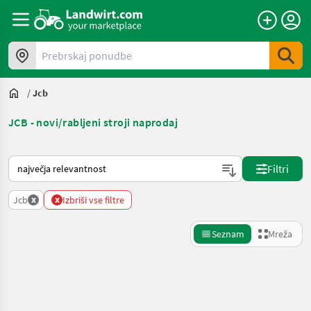
Prebrskaj ponudbe
/
Jcb
JCB - novi/rabljeni stroji naprodaj
Tako je razvrščeno na Landwirt.com
Filtri
x
x
Jcb
Izbriši vse filtre
Seznam
Mreža
Natančnejše