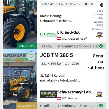
€
220 KM/162 kW
L. pr. 2017
3000 h
Cena
vključuje
Klassifizierung:
DDV
Gebrauchtmaschine;
(stopnja
Hydraulische Lenkung: Ja;
20%)
123.750 €
Oberlenker vorne: Ja;
LTC Süd-Ost
neto
Außenbedienung
7503 Großpetersdorf
Frontkraftheber: Ja; Anzahl
der Steuergeräte
Traktor /
Premium zlati prodajalec
Rabljeni stroj
doppeltwirkend vorne:
JCB
JCB TM 280 S
Cena
na
131 KM/96 kW
L. pr. 2026
zahtevo
Št. 72544 Kolesni
nakladalnik s teleskopskim
iztegnom in zglobnim
krmiljenjem - z višino dviga
Schwarzmayr Landtechnik GmbH - Gampern
4, 8 m - z nosilnostjo 2.700
4851 Gampern
kg - s 4-valjnim motorjem
JCB Ecomax Com
Gradbeni
Premium zlati prodajalec
Nova naprava