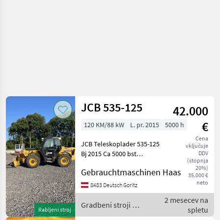
JCB 535-125
42.000
€
120 KM/88 kW
L. pr. 2015
5000 h
Cena
JCB Teleskoplader 535-125
vključuje
Bj 2015 Ca 5000 bst
DDV
(stopnja
Hydraulischer
20%)
Gebrauchtmaschinen Haas
Niveauausgleich
35.000 €
Hydraulische Abstützung
neto
8483 Deutsch Goritz
Zusatzhydraulik 12.5 Meter
2 mesecev na
Hubhöhe 3.5 Tonnen
Gradbeni stroji /
spletu
Rabljeni stroj
Hubkra
JCB