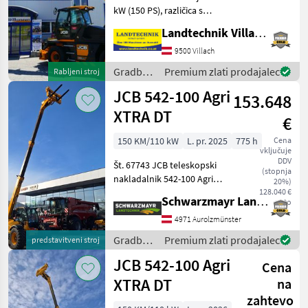
kW (150 PS), različica s
hitrostjo 40 km/h, 7-palčni
Landtechnik Villach GmbH
zaslon za upravljanje
obremenitve z
9500 Villach
avtomatskim
Gradbeni
Premium zlati prodajalec
Rabljeni stroj
prepoznavanjem
stroji /
JCB 542-100 Agri
priključkov, kabina z o
153.648
JCB
XTRA DT
€
150 KM/110 kW
L. pr. 2025
775 h
Cena
vključuje
DDV
Št. 67743 JCB teleskopski
(stopnja
nakladalnik 542-100 Agri
20%)
XTRAr DT - z dvigalno silo 4,
128.040 €
Schwarzmayr Landtechnik GmbH - Aurolzmünster
neto
2 tone - z višino dviga 9, 8
metra - z 150 PS 4-valjnim
4971 Aurolzmünster
motorjem JCB Dieselmax
Gradbeni
Premium zlati prodajalec
predstavitveni stroj
Commo
stroji /
JCB 542-100 Agri
Cena
JCB
XTRA DT
na
zahtevo