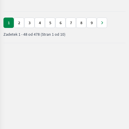
stroji /
JCB
1
2
3
4
5
6
7
8
9
Zadetek
1
-
48
od
478
(Stran 1 od 10)