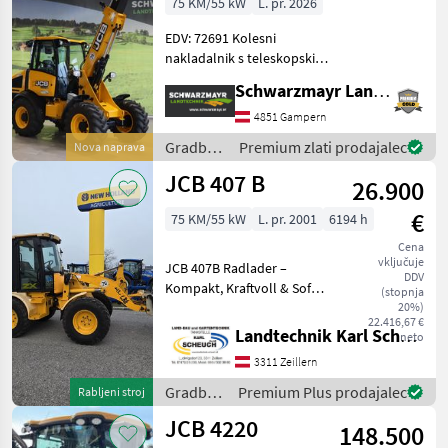
75 KM/55 kW
L. pr. 2026
EDV: 72691 Kolesni
nakladalnik s teleskopskim
iztegnom in zglobnim
Schwarzmayr Landtechnik GmbH - Gampern
krmiljenjem - z višino dviga:
4.358 mm - z nosilnostjo:
4851 Gampern
2.200 kg - z zaprto kabino z
Gradbeni
Premium zlati prodajalec
Nova naprava
zaščitno k
stroji /
JCB 407 B
26.900
JCB
€
75 KM/55 kW
L. pr. 2001
6194 h
Cena
vključuje
JCB 407B Radlader –
DDV
Kompakt, Kraftvoll & Sofort
(stopnja
Einsatzbereit Suchen Sie
20%)
22.416,67 €
eine zuverlässige
Landtechnik Karl Scheuch
neto
Arbeitsmaschine für Hof,
3311 Zeillern
Baustelle oder Garten-
Landschaftsbau? Dieser JCB
Gradbeni
Premium Plus prodajalec
Rabljeni stroj
stroji /
JCB 4220
148.500
JCB