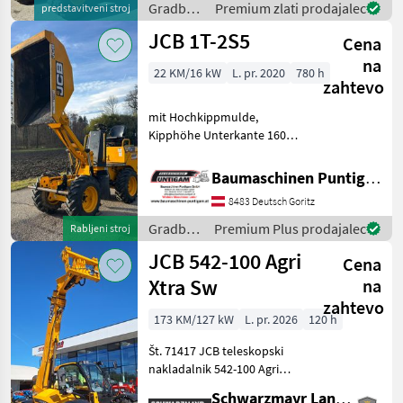
Gradbeni
Premium zlati prodajalec
predstavitveni stroj
Common Rail (do
stroji /
JCB 1T-2S5
Cena
JCB
na
22 KM/16 kW
L. pr. 2020
780 h
zahtevo
mit Hochkippmulde,
Kipphöhe Unterkante 160
cm, Nutzlast 1.000 kg,
Durchfahrtsbreite 1.100
Baumaschinen Puntigam GmbH
mm, Referenznummer:
8483 Deutsch Goritz
3425 Baumaschinen
Puntigam GmbH Unser
Gradbeni
Premium Plus prodajalec
Rabljeni stroj
Spezialgebiet:
stroji /
JCB 542-100 Agri
Cena
JCB
Xtra Sw
na
zahtevo
173 KM/127 kW
L. pr. 2026
120 h
Št. 71417 JCB teleskopski
nakladalnik 542-100 Agri
XTRA DT - z dvigalno silo 4,
Schwarzmayr Landtechnik GmbH - Aurolzmünster