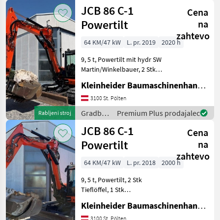
stroji /
JCB 86 C-1
Cena
JCB
Powertilt
na
zahtevo
64 KM/47 kW
L. pr. 2019
2020 h
9, 5 t, Powertilt mit hydr SW
Martin/Winkelbauer, 2 Stk
Tieflöffel, 1 Stk
Kleinheider Baumaschinenhandel GmbH.
Böschungslöffel,
Vollverrohrung, Klima,
3100 St. Pölten
Eisenketten mit
Gradbeni
Premium Plus prodajalec
Rabljeni stroj
Gummipads Gradbeni stroji
stroji /
JCB 86 C-1
Mini bage
Cena
JCB
Powertilt
na
zahtevo
64 KM/47 kW
L. pr. 2018
2000 h
9, 5 t, Powertilt, 2 Stk
Tieflöffel, 1 Stk
Böschungslöffel Gradbeni
Kleinheider Baumaschinenhandel GmbH.
stroji Mini bager
3100 St. Pölten