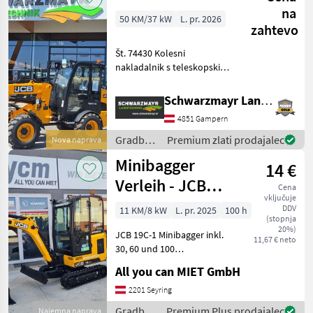
na
50 KM/37 kW
L. pr. 2026
zahtevo
Št. 74430 Kolesni
nakladalnik s teleskopskim
iztegnom in zglobnim
krmiljenjem - z višino dviga:
Schwarzmayr Landtechnik GmbH - Gampern
3.500 mm - z nosilnostjo:
4851 Gampern
1.100 kg - z iztegnjeno
iztegnjeno iztegnj
Gradbeni
Premium zlati prodajalec
Nova naprava
stroji /
Minibagger
14 €
JCB
Verleih - JCB
Cena
vključuje
Bagger Mieten.
DDV
11 KM/8 kW
L. pr. 2025
100 h
(stopnja
20%)
JCB 19C-1 Minibagger inkl.
11,67 € neto
30, 60 und 100
Böschungslöffel. JCB
All you can MIET GmbH
Minibagger 19C-1 Daten:
Mini Bagger JCB
2201 Seyring
Eigengewicht 1, 94t
Gradbeni
Premium Plus prodajalec
Najemna naprava