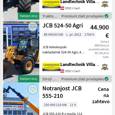
Landtechnik Villach GmbH
Marketplace
neto
menjalnikom, hitrostjo 60
trgovcev
oglasi
km/h pri zmanjšanih
9500 Villach
vrtljajih, hidropnevmatskim
Traktor /
Premium zlati prodajalec
Rabljeni stroj
celotnim vzmetenjem,
JCB
JCB 524-50 Agri
kolutni
44.900
€
86 KM/63 kW
L. pr. 2012
1704 h
Cena z
DDV/stroj iz
JCB teleskopski
posredovalnice
nakladalnik 524-50 Agri, 4-
39.734,51 €
valjni motor s prostornino
neto
4, 4 l, krmiljenje z
Landtechnik Villach GmbH
joystickom z 2 priključki
9500 Villach
spredaj s plavajočim
položajem, zaprta kabina z
Stroji z
Premium zlati prodajalec
Rabljeni stroj
o
motorji /
Notranjost JCB
Cena
JCB
555-210
na
zahtevo
150 KM/110 kW
11 h
JCB 555-210 R z močjo 112