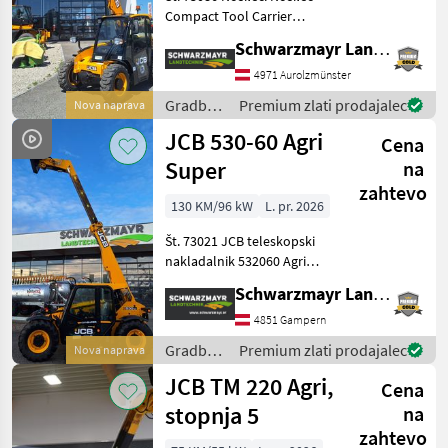
Compact Tool Carrier
Nosilnost: 1.400 kg Višina
Schwarzmayr Landtechnik GmbH - Aurolzmünster
dviga: 4.000 mm Motor:
Perkins 403J-11 Navor pri
4971 Aurolzmünster
1.400 obr./min: 66, 9 NM
Gradbeni
Premium zlati prodajalec
Nova naprava
Cilindri: 3 c
stroji /
JCB 530-60 Agri
Cena
JCB
Super
na
zahtevo
130 KM/96 kW
L. pr. 2026
Št. 73021 JCB teleskopski
nakladalnik 532060 Agri
Super - z dvigalno silo 3, 0
Schwarzmayr Landtechnik GmbH - Gampern
tone - z višino dviga 6, 0
metra - s 4-valjnim
4851 Gampern
motorjem JCB Dieselmax
Gradbeni
Premium zlati prodajalec
Nova naprava
Common Rail (do
stroji /
JCB TM 220 Agri,
Cena
JCB
stopnja 5
na
zahtevo