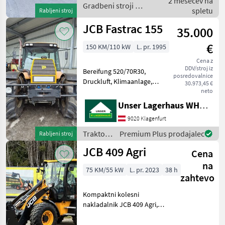
2 mesecev na
Gradbeni stroji /
spletu
Rabljeni stroj
JCB
JCB Fastrac 155
35.000
€
150 KM/110 kW
L. pr. 1995
Cena z
DDV/stroj iz
Bereifung 520/70R30,
posredovalnice
Druckluft, Klimaanlage,
30.973,45 €
hydr. Bremse, AHV autom.
neto
ca. 6500 Betriebsstunden
Unser Lagerhaus WHG, Kärnten, Klagenfurt
Informieren Sie sich bitte
9020 Klagenfurt
vor Fahrt-Antritt
telefonisch, ob die von I
Traktor /
Premium Plus prodajalec
Rabljeni stroj
JCB
JCB 409 Agri
Cena
na
75 KM/55 kW
L. pr. 2023
38 h
zahtevo
Kompaktni kolesni
nakladalnik JCB 409 Agri,
prva registracija: 2026, z
motorjem moči 75 PS brez