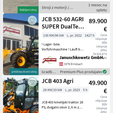
hidravlični krog, okvir za
1 mesec na
hitro menjavo Stroji z
Stroji z motorji /
spletu
Rabljeni stroj
motorji
JCB
JCB 532-60 AGRI
89.900
SUPER DualTec
€
VT
130 KM/96 kW
L. pr. 2022
1427 h
Cena
vključuje
Teleskoplader
DDV
! Lager- bzw.
(stopnja
Vorführmaschine ! Läuft bei
20%)
uns am Betrieb. DualTech
74.916,67 €
Januschkowetz GmbH.
neto
VT JCB‐DualTech‐Getriebe
(stufenlos) mit einem
3376 Ennsbach
Kegelradgetriebe und
Gradbeni
Premium Plus prodajalec
predstavitveni stroj
einem mechanischen Lastsc
stroji /
JCB 403 Agri
49.900
JCB
€
26 KM/19 kW
L. pr. 2025
5 h
Cena
vključuje
JCB 403 kmetijski traktor 26
DDV
PS, dvigalni okvir 2, 6 m z
(stopnja
Euro-priključkom, 3. krmilni
20%)