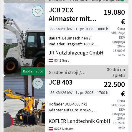
Transportbreite 1, 0m
stroji /
JCB 2CX
Grabtiefe 2, 81
19.080
JCB
Airmaster mit
€
Schaufel +
68 KM/50 kW
L. pr. 2008
3000 h
Cena
vključuje
Luftkompressor
DDV
Bauart: Baumaschinen /
(stopnja
Radlader, Tragkraft: 1800kg,
20%)
Sonderausstattung: 3.
15.900 €
JR Nutzfahrzeuge GmbH
neto
Ventil, Heizung, Vollkabine,
8342 Gnas
Beschreibung: JCB 2CX
Airmaster -- Baujahr 2008 --
30 dni na
Rabljeni stroj
Gradbeni stroji /
3000 Betr
spletu
JCB
JCB 403
22.500
€
36 KM/26 kW
L. pr. 2008
1700 h
Cena
Hoflader JCB 403, inkl
vključuje
Adapter auf Euro, Kroko ,
DDV
(stopnja
Hochkippschaufel ,
20%)
KOFLER Landtechnik GmbH
Palettengabel ,
18.750 €
Leichgutschaufel dodatni
neto
6073 Sistrans