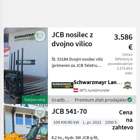
JCB nosilec z
3.586
dvojno vilico
€
Cena z
Št. 53184 Dvojni nosilec vilic
DDV/stroj iz
posredovalnice
(primeren za JCB Teletruk) -
3.173,45 €
s hidravličnim
neto
nastavljanjem vilic - s 4
Schwarzmayr Landtechnik GmbH - Aurolzmünster
vilicami dolžine 120 cm - z 2
premikalnimi cilindri - z
4971 Aurolzmünster
nosiln
Gradbeni
Premium zlati prodajalec
Rabljeni stroj
stroji /
JCB 541-70
Cena
JCB
na
109 KM/80 kW
L. pr. 2023
1500 h
zahtevo
8.2 to., Hydr. SW JCB q-fit,