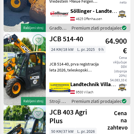
Vredestein >Neue Felgen
neto
>Neue Kotflügel >Neues
Söllinger - Landtechnik GmbH
Pickerl >40km/h (Aufkleber
auf Maschine stimmt nicht!)
4625 Offenhausen
>6 Gang Powershift 40 km/h
Gradbeni
Premium zlati prodajalec
Rabljeni stroj
Getriebe
stroji /
JCB 514-40
64.900
JCB
€
24 KM/18 kW
L. pr. 2025
9 h
Cena
vključuje
JCB 514-40, prva registracija
DDV
leta 2026, teleskopski
(stopnja
nakladalnik, višina dviga 4
20%)
54.083,33 €
m, z EURO-priključkom in
Landtechnik Villach GmbH
neto
hidravlično zaklepanje
9500 Villach
orodja, 3. vodilo na
teleskopskem ro
Stroji z
Premium zlati prodajalec
Rabljeni stroj
motorji /
JCB 403 Agri
Cena
JCB
Plus
na
zahtevo
50 KM/37 kW
L. pr. 2026