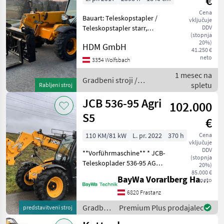
€
Cena
Bauart: Teleskopstapler /
vključuje
Teleskopstapler starr,
DDV
(stopnja
Tragkraft: 2500kg, Hubhöhe:
20%)
HDM GmbH
6000mm, Bauhöhe:
41.250 €
1970mm, Beschreibung: Der
neto
3354 Wolfsbach
JCB 525-60 T4 ist ein
1 mesec na
kompakter und leistung
Gradbeni stroji /
spletu
Rabljeni stroj
JCB
JCB 536-95 Agri
102.000
S5
€
110 KM/81 kW
L. pr. 2022
370 h
Cena
vključuje
DDV
**Vorführmaschine** * JCB-
(stopnja
Teleskoplader 536-95 AGRI
20%)
Stufe 5 * Bereifung: 460/70
85.000 €
BayWa Vorarlberg HandelsGmbH BayWa Technik
neto
R 24 A580 Alliance *
Joystickbedienung mit 1 x
6820 Frastanz
dw vorne * Kabine mit
Gradbeni
Premium Plus prodajalec
predstavitveni stroj
Heizung un
stroji /