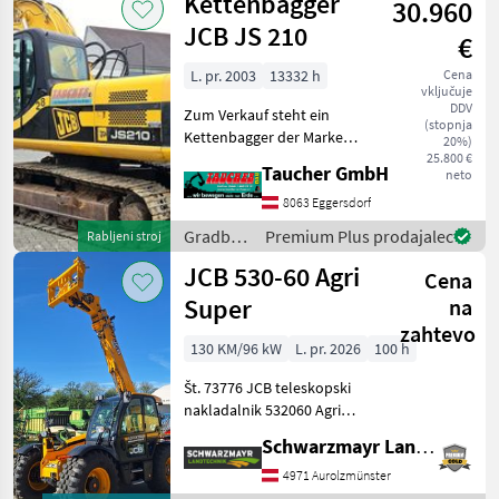
Kettenbagger
30.960
JCB
JCB JS 210
€
L. pr. 2003
13332 h
Cena
vključuje
DDV
Zum Verkauf steht ein
(stopnja
Kettenbagger der Marke
20%)
JCB Modell JS 210 in gutem
25.800 €
Taucher GmbH
neto
Zustand. Baujahr: 2003
Betriebsstunden: 13.332 h
8063 Eggersdorf
Einsatzgewicht: 22.000 kg
Gradbeni
Premium Plus prodajalec
Rabljeni stroj
Der Bagger
stroji /
JCB 530-60 Agri
Cena
JCB
Super
na
zahtevo
130 KM/96 kW
L. pr. 2026
100 h
Št. 73776 JCB teleskopski
nakladalnik 532060 Agri
Super - z dvigalno silo 3, 0
Schwarzmayr Landtechnik GmbH - Aurolzmünster
tone - z višino dviga 6, 0
metra - s 4-valjnim
4971 Aurolzmünster
motorjem JCB Dieselmax