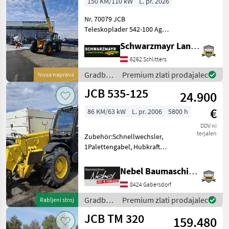
150 KM/110 kW
L. pr. 2026
Nr. 70079 JCB
Teleskoplader 542-100 Agri
XTRAr DT - mit Hubkraft 4, 2
Schwarzmayr Landtechnik GmbH - Schlitters
Tonnen - mit Hubhöhe 9, 8
Meter - mit 150PS 4 Zylinder
6262 Schlitters
JCB Dieselmax Common
Gradbeni
Premium zlati prodajalec
Nova naprava
Rail (bis 2000b
stroji /
JCB 535-125
24.900
JCB
€
86 KM/63 kW
L. pr. 2006
5800 h
DDV ni
terjalen
Zubehör:Schnellwechsler,
1Palettengabel, Hubkraft
3500kg, Ausladung 12, 5m.
Gradbeni stroji Teleskopski
Nebel Baumaschinen
nakladalniki
8424 Gabersdorf
Gradbeni
Premium zlati prodajalec
Rabljeni stroj
stroji /
JCB TM 320
159.480
JCB