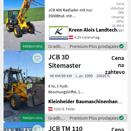
Cena
vključuje
JCB 406 Radlader mit nur
DDV
3500Btsd. mit
(stopnja
Schaufel+Palettengabel,
20%)
26.990 €
neuer Service, neue Reifen,
Krenn Alois Landtechnik GmbH
neto
DEUTZ- Motor 4Zyl. ohne
4154 Kollerschlag
Abgasnachbehandlung.
gorivo: Dizel, hidrostatsko,
Gradbeni
Premium Plus prodajalec
Rabljeni stroj
h
stroji /
JCB 3D
Cena
JCB
Sitemaster
na
zahtevo
90 KM/66 kW
L. pr. 1990
10020 h
8 to, 1 hydr.
Böschungslöffel, 1
Tieflöffel, 1 Klapschaufel,
Kleinheider Baumaschinenhandel GmbH.
hydr. SW JCB Gradbeni
stroji Bagerski nakladalnik
3100 St. Pölten
Gradbeni
Premium Plus prodajalec
Rabljeni stroj
stroji /
JCB TM 110
Cena
JCB