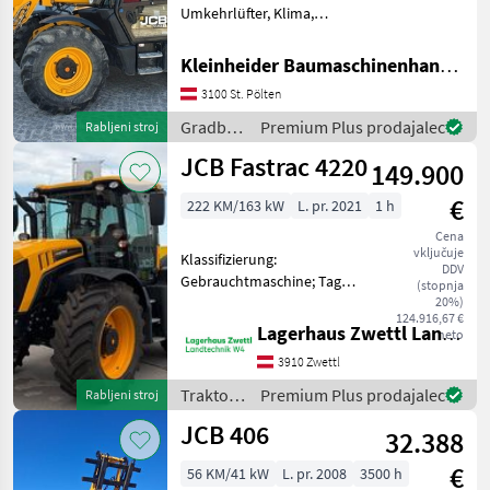
Umkehrlüfter, Klima,
Joystick mit sw-Steuerung
Tele und 3. Kreis, 80l/min
Kleinheider Baumaschinenhandel GmbH.
Zusatzhydraulik
3100 St. Pölten
Zahnradpumpe, 1, 2 m3
Schaufel und Gabel Gradb
Gradbeni
Premium Plus prodajalec
Rabljeni stroj
stroji /
JCB Fastrac 4220
149.900
JCB
€
222 KM/163 kW
L. pr. 2021
1 h
Cena
vključuje
Klassifizierung:
DDV
Gebrauchtmaschine; Tag
(stopnja
der Erstzulassung:
20%)
124.916,67 €
15.04.2021; Name des
Lagerhaus Zwettl Landtechnik
neto
Getriebes: CVT;
3910 Zwettl
Hydraulische Lenkung: Ja;
Außenbedienung
Traktor /
Premium Plus prodajalec
Rabljeni stroj
Frontkraftheber: Ja; Anzahl
JCB
JCB 406
32.388
€
56 KM/41 kW
L. pr. 2008
3500 h