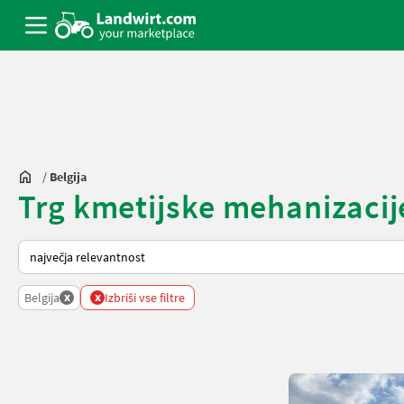
/
Belgija
Trg kmetijske mehanizacije
Tako je razvrščeno na Landwirt.com
x
x
Belgija
Izbriši vse filtre