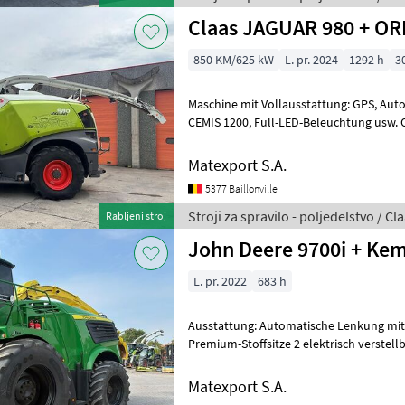
Claas JAGUAR 980 + OR
850 KM/625 kW
L. pr. 2024
1292 h
3
Maschine mit Vollausstattung: GPS, Autopilot, NIR, Auto Fill, Opti Fill,
CEMIS 1200, Full-LED-Beleuchtung usw. Optional erhältlich mit ORBIS
900 und 3 m Pick-up. Au
Matexport S.A.
5377 Baillonville
Stroji za spravilo - poljedelstvo / Cl
Rabljeni stroj
John Deere 9700i + Kem
L. pr. 2022
683 h
Ausstattung: Automatische Lenkung mit
Premium-Stoffsitze 2 elektrisch verstellbare und beheizbare
Rückspiegel Premium-Beleuchtungs
Matexport S.A.