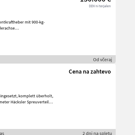
DDV ni terjalen
ntkraftheber mit 900-kg-
derachse
lette Anhängevorrich
Od včeraj
Cena na zahtevo
meter Häcksler Spreuverteiler
aas
2 dni na spletu