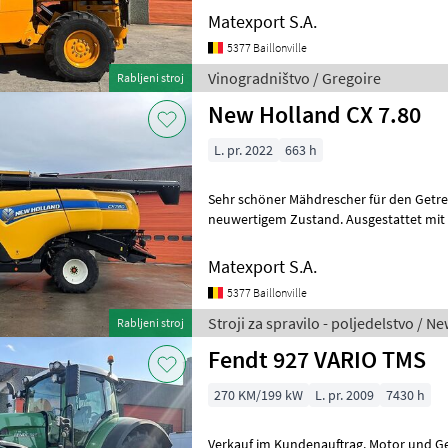
Matexport S.A.
5377 Baillonville
Vinogradništvo / Gregoire
Rabljeni stroj
New Holland CX 7.80
L. pr. 2022
663 h
Sehr schöner Mähdrescher für den Getre
neuwertigem Zustand. Ausgestattet mit Hangausgleich
Matexport S.A.
5377 Baillonville
Stroji za spravilo - poljedelstvo / N
Rabljeni stroj
Fendt 927 VARIO TMS
270 KM/199 kW
L. pr. 2009
7430 h
Verkauf im Kundenauftrag. Motor und Get