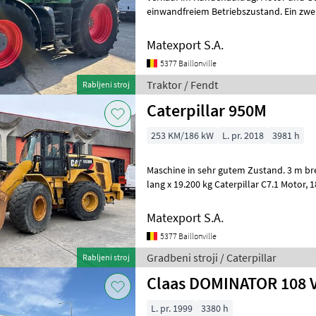
einwandfreiem Betriebszustand. Ein zwe
Reifen der Größe 520/70R34 ist ebenfa
Matexport S.A.
5377 Baillonville
Traktor / Fendt
Rabljeni stroj
Caterpillar 950M
253 KM/186 kW
L. pr. 2018
3981 h
Maschine in sehr gutem Zustand. 3 m brei
lang x 19.200 kg Caterpillar C7.1 Motor, 186 kW / 250 PS Zusätzliche
Hydraulikleitung, Hydraulikleit
Matexport S.A.
5377 Baillonville
Gradbeni stroji / Caterpillar
Rabljeni stroj
Claas DOMINATOR 108 
L. pr. 1999
3380 h