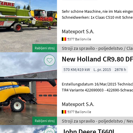
Sehr schöne Maschine, nie im Mais eingesetzt. Verfügbar mit zwei
Schneidwerken: 1x Claas C510 mit Schneidwerkswagen 1x Claas C510
mit Schneidwerkswagen und Rapsausr
Matexport S.A.
5377 Baillonville
Stroji za spravilo - poljedelstvo / Cl
Rabljeni stroj
New Holland CR9.80 D
570 KM/419 kW
L. pr. 2015
2878 h
Erstellungsdatum 16/Mar/2015 Technisc
TR4 Variante 422690003 - 422690-Schwad
712780022 - 712780-DGPS-Antenne Spu
Matexport S.A.
5377 Baillonville
Stroji za spravilo - poljedelstvo / N
Rabljeni stroj
John Deere T660I