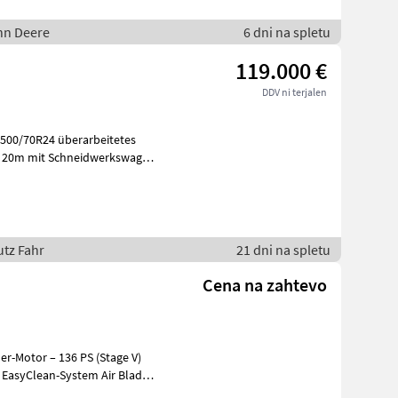
ohn Deere
6 dni na spletu
119.000 €
DDV ni terjalen
-500/70R24 überarbeitetes
, 20m mit Schneidwerkswagen
utz Fahr
21 dni na spletu
Cena na zahtevo