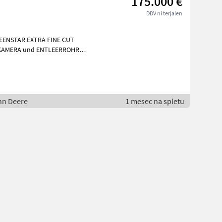
175.000 €
DDV ni terjalen
EENSTAR EXTRA FINE CUT
KAMERA und ENTLEERROHR
RE 725 X (7, 60 m
ohn Deere
1 mesec na spletu