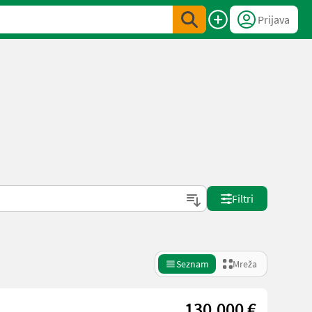
Prijava
Filtri
Seznam
Mreža
130.000 €