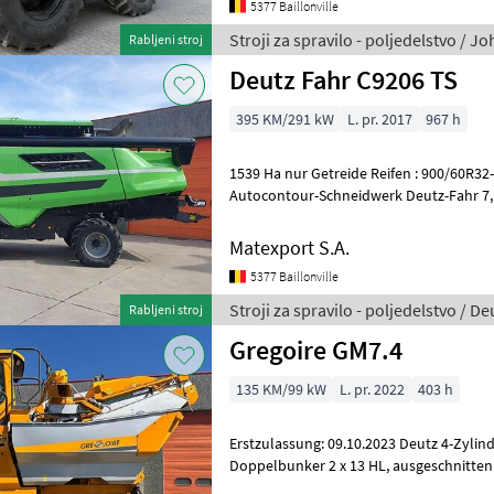
5377 Baillonville
Stroji za spravilo - poljedelstvo / J
Rabljeni stroj
Deutz Fahr C9206 TS
395 KM/291 kW
L. pr. 2017
967 h
1539 Ha nur Getreide Reifen : 900/60R32
Autocontour-Schneidwerk Deutz-Fahr 7
Rapsverlängerung mit 2 hydraulischen
Matexport S.A.
5377 Baillonville
Stroji za spravilo - poljedelstvo / De
Rabljeni stroj
Gregoire GM7.4
135 KM/99 kW
L. pr. 2022
403 h
Erstzulassung: 09.10.2023 Deutz 4-Zylinder-Motor – 136 PS (Stage V)
Doppelbunker 2 x 13 HL, ausgeschnitten EasyClean-System Air Blade +
obere Absaugung Klimatisiert