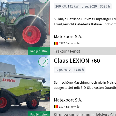
260 KM/191 kW
L. pr. 2020
3525 h
50 km/h Getriebe GPS mit Empfänger Fro
Frontgewicht Gefederte Kabine und Vor
Reifendruckregelanlage VarioGrip Komp
Matexport S.A.
5377 Baillonville
Traktor / Fendt
Rabljeni stroj
Claas LEXION 760
L. pr. 2012
1740 h
Sehr schöne Maschine, noch nie in Mais eingesetzt, komplett überholt,
ausgestattet mit: 3-D-Siebkasten Quanti
Motor Mercedes OM502LA - 5
Matexport S.A.
5377 Baillonville
Stroji za spravilo - poljedelstvo / Cl
Rabljeni stroj