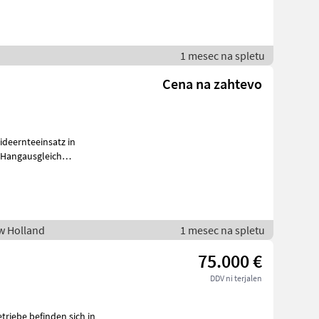
1 mesec na spletu
Cena na zahtevo
ideernteeinsatz in
(Selbstnivellierung), Strohhäcksler, Spreuverteiler, ko
ew Holland
1 mesec na spletu
75.000 €
DDV ni terjalen
riebe befinden sich in