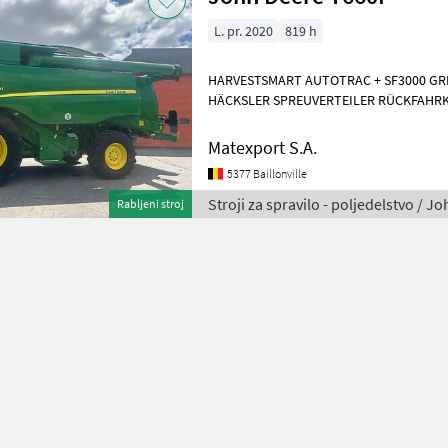
L. pr. 2020
819 h
HARVESTSMART AUTOTRAC + SF3000 GR
HÄCKSLER SPREUVERTEILER RÜCKFAHR
REIFEN: 680/85R38 - 500/80R28 JOHN DEE
Matexport S.A.
5377 Baillonville
Stroji za spravilo - poljedelstvo / J
Rabljeni stroj